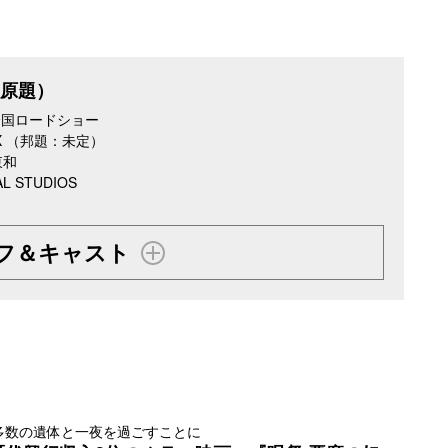
（原題）
月全国ロードショー
 X （邦題：未定）
東和
AL STUDIOS
フ＆キャスト
多数の遺体と一夜を過ごすことに