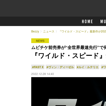
Bezzy
ニュース
『ワイルド・スピード』最新作が202
NEWS
ムビチケ前売券が“全世界最速先行”で
『ワイルド・スピード』最
#FAST X
#ヴィン・ディーゼル
#ルイ・ルテリエ
#
2022.12.28 14:40