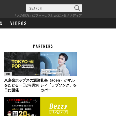
「人の魅力」にフォーカスしたエンタメメディア
PR
PR
東京発ポップスの源流
礼央（aoen）がマル
をたどる一日が9月26
シィ「ラブソング」を
日に開催
カバー