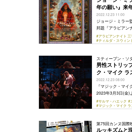
の2年連続グラミー賞にノ
年の願い』来年
href="https://bezz
2022.12.23 11:00
ジョージ・ミラー監督最新
邦題『アラビアンナ
TOHOシネマズ日
#アラビアンナイト 
#ティルダ・スウィン
の間幽閉されてい
す、時空を超えた
フに、圧倒的な造
スティーブン・ソ
世界へと観る者を
男性ストリッ
し、空想の世界に生きてい
ク・マイク ラ
href="https://bezz
2022.12.23 08:00
『マジック・マイ
2023年3月3日
れざる男性ストリ
#サルマ・ハエック
#
#マジック・マイク 
迫力のダンスシー
ク』。無名時代に
作され、過去累計の
第75回カンヌ国
ットに君臨するし
ルッキズムと