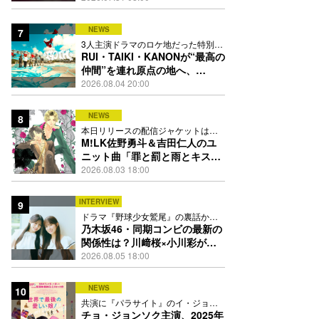
禁
NEWS
7
3人主演ドラマのロケ地だった特別な
場所で撮影を敢行
RUI・TAIKI・KANONが“最高の
仲間”を連れ原点の地へ、
STARGLOW「GOTH」ダンス
2026.08.04 20:00
映像公開
NEWS
8
本日リリースの配信ジャケットは
PEACH-PITが描き下ろし
M!LK佐野勇斗＆吉田仁人のユ
ニット曲「罪と罰と雨とキス」
MV公開、2人が霧雨と共に舞い
2026.08.03 18:00
踊る
INTERVIEW
9
ドラマ『野球少女鷲尾』の裏話から
隠れた素顔にたっぷり迫る
乃木坂46・同期コンビの最新の
関係性は？川﨑桜×小川彩が明
かす互いの推しポイント
2026.08.05 18:00
NEWS
10
共演に『パラサイト』のイ・ジョン
ウン＆チョ・ヨジョン
チョ・ジョンソク主演、2025年