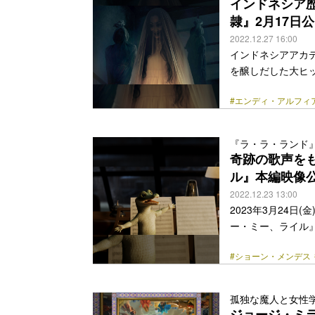
インドネシア歴
隷』2月17日
2022.12.27 16:00
インドネシアアカ
を醸しだした大ヒットホ
（じゅさん）悪魔の
#エンディ・アルフィ
ことが決定した。 
集めたインドネシ
してリメイクし、2
『ラ・ラ・ランド
した『悪魔の奴隷
奇跡の歌声を
公のリニ一家を再び襲う
ル』本編映像
href="https://bezz
2022.12.23 13:00
2023年3月24
ー・ミー、ライル
じるのは、『パイレ
#ショーン・メンデス
世界的大ヒット作品
男優賞を受賞した
の声を、アルバム「S
孤独な魔人と女性
米アルバム・チャート
ジョージ・ミラ