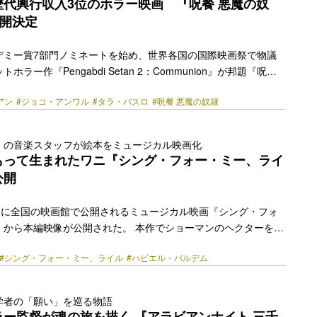
代興行収入3位のホラー映画 『呪餐 悪魔の奴
公開決定
デミー賞7部門ノミネートを始め、世界各国の国際映画祭で物議
ラー作『Pengabdi Setan 2：Communion』が邦題『呪餐
奴隷』として2023年2月17日(金)より全国ロードショーされる
アン
#ジョコ・アンワル
#タラ・バスロ
#呪餐 悪魔の奴隷
1980年代に、イスラム教圏で最も恐いホラー映画として話題を
ア映画『夜霧のジョギジョギモンスター』。その舞台を現代に移
017年インドネシア国産映画観客動員数1位を記録（420万人）
』の音楽スタッフが絵本をミュージカル映画化
』。本作は、その『悪魔の奴隷』から4年後が舞台となり、主人
もって生まれたワニ『シング・フォー・ミー、ライ
恐怖を描いたホラー作… <a class="more-link"
公開
y.jp/2022/12/16114/"></a>
日(金)に全国の映画館で公開されるミュージカル映画『シング・フォ
』から本編映像が公開された。 本作でショーマンのヘクターを演
ーツ・オブ・カリビアン／最後の海賊』（2017年）など数々の
#シング・フォー・ミー、ライル
#ハビエル・バルデム
に出演し、『ノーカントリー』（2007年）でアカデミー賞助演
名優ハビエル・バルデム。さらに奇跡の歌声をもつワニのライル
hawn Mendes」が80ヵ国の国と地域でiTunes1位を獲得、全
学者の「願い」を巡る物語
（Billboard 200）でも1位を獲得し、さらに第61回と第62回
ー監督が魂の旅を描く 『アラビアンナイト 三千