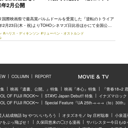
して『オーシャンズ』シリーズのスティーブン・ソダ… <a
来年2月公開
href="https://bezzy.jp/2022/12/15773/"></a>
ンヌ国際映画祭で最高賞パルムドールを受賞した『逆転のトライア
3年2月23日(木・祝)よりTOHOシネマズ日比谷ほかにて全国公開
し、ポスターと予告編が公開された。 『フレンチアルプスで起き
ン
#ハリス・ディキンソン
#リューベン・オストルンド
ル
年）で第67回カンヌ国際映画祭ある視点部門審査員賞を、『ザ・ス
聖域』（2017年）で第70回カンヌ国際映画祭最高賞であるパル
たリューベン・オストルンド監督が、カンヌ史上3人目の2作品連
賞という快挙を果たした本作。驚くべき人間観察眼とセンス抜群
毎度観客を絶妙に気まずい気分にさ… <a class="more-link"
y.jp/2022/12/15603/"></a>
IEW
COLUMN
REPORT
特集
映画『遺書、公開。』特集
映画『本心』特集
『青春18×2
 OF FUJI ROCK〜
STAYC Japan Debut!! 特集
イナズマロック フ
 OF FUJI ROCK〜
Special Feature『UA 25th→→→（to）30th』
芸人結成物語 by やついいちろう
オタズネモノ by 庄村聡泰
小泉遥
ヤをぶっ飛ばせ！
久保田悠来の◯ける漫画
サバシスター今日もゆ