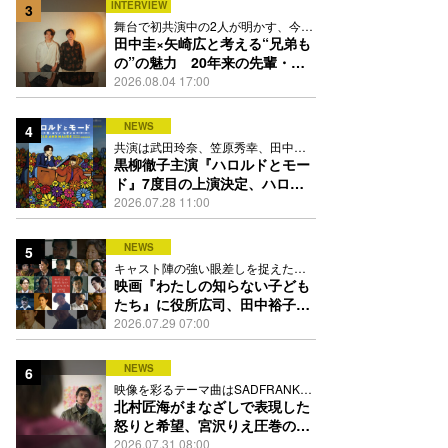
INTERVIEW
3
舞台で初共演中の2人が明かす、今の
自分をつくる恩人の存在
田中圭×矢崎広と考える“兄弟も
の”の魅力 20年来の先輩・後
輩が初めて見つけた互いの共通
2026.08.04 17:00
点とは
NEWS
4
共演は武田玲奈、笠原秀幸、田中要
次、井川遥
黒柳徹子主演『ハロルドとモー
ド』7度目の上演決定、ハロル
ド役はKEY TO LIT岩﨑大昇
2026.07.28 11:00
NEWS
5
キャスト陣の強い眼差しを捉えたポ
スター、本予告も解禁
映画『わたしの知らない子ども
たち』に役所広司、田中裕子、
岡田准一、吉田羊、坂東龍汰ら
2026.07.29 07:00
13人
NEWS
6
映像を彩るテーマ曲はSADFRANKが
歌う「愛の讃歌」カバー
北村匠海がまなざしで表現した
怒りと希望、宮沢りえ圧巻の演
技が光る『しびれ』90秒予告解
2026.07.31 08:00