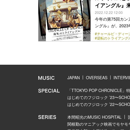
アカデミー賞監督に
イアングル』
class="more-link" 
2022.12.22 12:00
今年の第75回カ
ングル』が、202
されることが決定
#チャールビ・ディー
#逆転のトライアング
たこと』（2014
クエア 思いやりの
ムドールを受賞し
続パルムドール受
のブラックユーモアで、
href="https://bezz
JAPAN
OVERSEAS
INTERV
「TTOKYO POP CHRONICLE」
はじめてのフジロック ’23〜SCHOOL
はじめてのフジロック ’22〜SCHOOL
本間昭光のMUSIC HOSPITAL
関根勤のマニアック映画でモヤモ