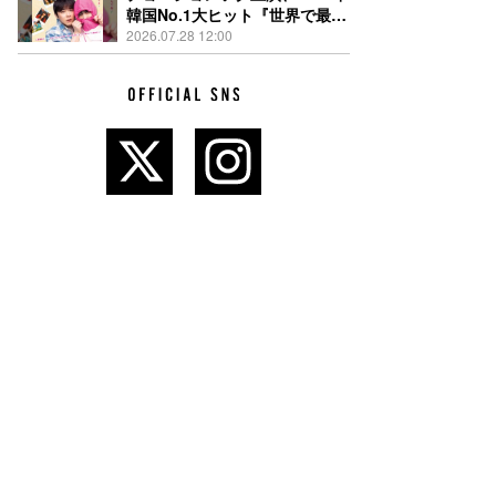
韓国No.1大ヒット『世界で最後
の愛しい娘！』11月13日公開決
2026.07.28 12:00
定