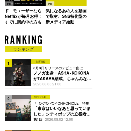
PR
PR
ドコモユーザーなら
気になるあの人を動画
Netflixが毎月お得！
で取材、SNS特化型の
すでに契約中の方も
新メディア始動
ランキング
NEWS
1
8月8日リリースのデビュー曲は
「Time is money」
ノノガ出身・ASHA×KOKONA
がTAKARA結成、ちゃんみな主
宰レーベル第2弾アーティスト
2026.08.05 21:00
に
SPECIAL
2
「TOKYO POP CHRONICLE」特集
「東京はいいなあと思っていま
した」シティポップの立役者・
伊藤銀次の名曲回想録
第1回
2026.08.02 12:00