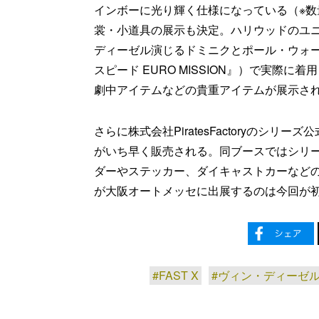
インボーに光り輝く仕様になっている（※
裳・小道具の展示も決定。ハリウッドのユ
ディーゼル演じるドミニクとポール・ウォ
スピード EURO MISSION』）で実際
劇中アイテムなどの貴重アイテムが展示さ
さらに株式会社PiratesFactoryのシ
がいち早く販売される。同ブースではシリ
ダーやステッカー、ダイキャストカーなど
が大阪オートメッセに出展するのは今回が
#FAST X
#ヴィン・ディーゼ