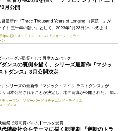
ミネ… <a class="more-link"
2月公開
y.jp/2022/12/15778/"></a>
作『Three Thousand Years of Longing （原題）』が、
イト 三千年の願い』として、2023年2月23日(木・祝)より
比谷ほかにて全国公開されることが決定した。 本作は、3000年も
三千年の願い
#イドリス・エルバ
#ジョージ・ミラー
トン
た孤独な魔人と、見果てぬ夢を追い求める女性学者とが織りな
魂の旅の物語。イスラムの説話集『アラビアンナイト』をモチー
形美と絢爛たる色彩美のアラベスクは、愛の神秘、狂気と欲望の
ダーバーグが監督として再度カムバック
誘う。 ナラトロジー＝物語論の専門家であるアリシアは孤独を愛
プダンスの裏側を描く、シリーズ最新作『マジッ
た。講演先の… <a class="more-link"
ストダンス』3月公開決定
y.jp/2022/12/15699/"></a>
ク』シリーズの最新作『マジック・マイク ラストダンス』が、
(金)より日本公開されることが決定し、場面写真が公開された。 知ら
ップダンスの世界の裏側とそこで奮闘するダンサーたちの裏側を
スティーブン・ソダーバーグ
#チャニング・テイタム
ラストダンス
ンと共に描き、世界を熱狂させてきた映画『マジック・マイ
トリップダンサーだったチャニング・テイタムの経験をもとに制
世界興行収入は2億8600万ドル超え、ダンス映画史上NO.1大ヒ
際映画祭で最高賞パルムドールを受賞
た。その最新作となる『マジック・マイク ラストダンス』では、
現代階級社会をテーマに描く転覆劇 『逆転のトラ