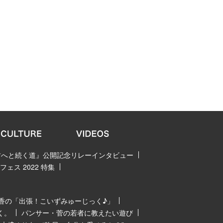
 君へと続く道』公開記念リレーインタビュー
ェス 2022 特集
香の「出張！こいずみゅーじっく♪」
く。
パンサー・菅の若者に教えたい遊び