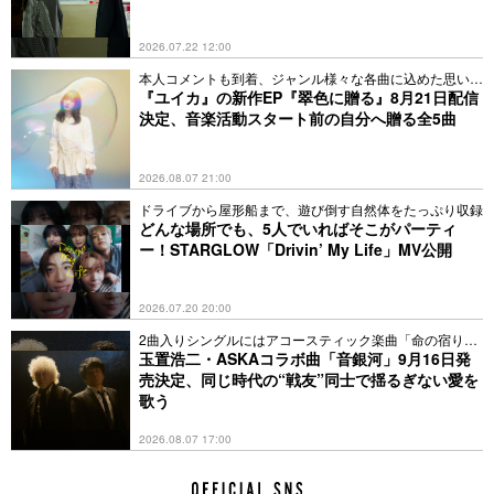
2026.07.22 12:00
本人コメントも到着、ジャンル様々な各曲に込めた思いと
は？
『ユイカ』の新作EP『翠色に贈る』8月21日配信
決定、音楽活動スタート前の自分へ贈る全5曲
2026.08.07 21:00
ドライブから屋形船まで、遊び倒す自然体をたっぷり収録
どんな場所でも、5人でいればそこがパーティ
ー！STARGLOW「Drivin’ My Life」MV公開
2026.07.20 20:00
2曲入りシングルにはアコースティック楽曲「命の宿り」
も収録
玉置浩二・ASKAコラボ曲「音銀河」9月16日発
売決定、同じ時代の“戦友”同士で揺るぎない愛を
歌う
2026.08.07 17:00