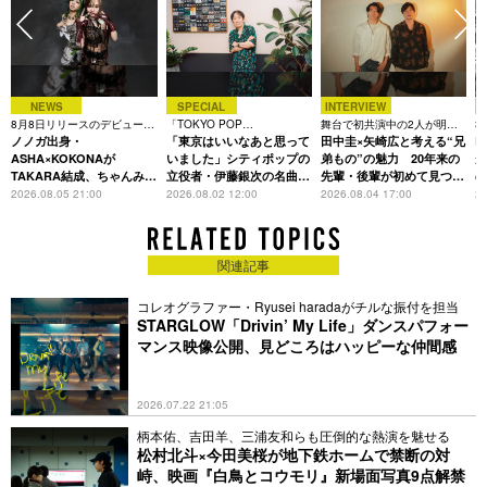
NEWS
SPECIAL
INTERVIEW
8月8日リリースのデビュー曲
「TOKYO POP
舞台で初共演中の2人が明か
3
は「Time is money」
ノノガ出身・
CHRONICLE」特集
「東京はいいなあと思って
す、今の自分をつくる恩人の
田中圭×矢崎広と考える“兄
た
R
存在
ASHA×KOKONAが
いました」シティポップの
弟もの”の魅力 20年来の
が
TAKARA結成、ちゃんみな
立役者・伊藤銀次の名曲回
先輩・後輩が初めて見つけ
主宰レーベル第2弾アーテ
想録
た互いの共通点とは
S
2026.08.05 21:00
2026.08.02 12:00
2026.08.04 17:00
20
ィストに
関連記事
コレオグラファー・Ryusei haradaがチルな振付を担当
STARGLOW「Drivin’ My Life」ダンスパフォー
マンス映像公開、見どころはハッピーな仲間感
2026.07.22 21:05
柄本佑、吉田羊、三浦友和らも圧倒的な熱演を魅せる
松村北斗×今田美桜が地下鉄ホームで禁断の対
峙、映画『白鳥とコウモリ』新場面写真9点解禁