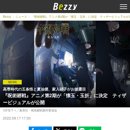
Bezzy
ニュース
『呪術廻戦』アニメ第2期が「懐玉・玉折」に決定 ティザービジュアルが
NEWS
高専時代の五条悟と夏油傑、家入硝子がお披露目
『呪術廻戦』アニメ第2期が「懐玉・玉折」に決定 ティザ
ービジュアルが公開
©芥見下々／集英社・呪術廻戦製作委員会
2022.09.17 17:30