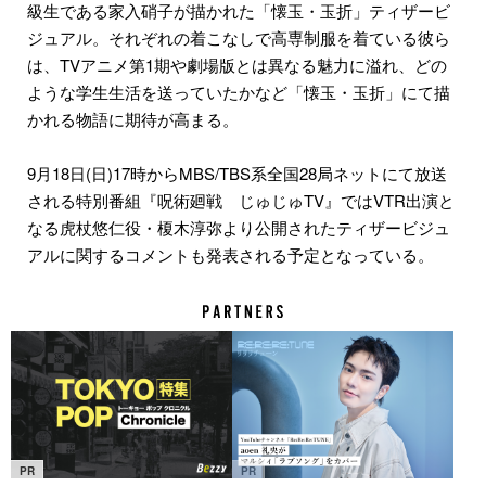
級生である家入硝子が描かれた「懐玉・玉折」ティザービ
ジュアル。それぞれの着こなしで高専制服を着ている彼ら
は、TVアニメ第1期や劇場版とは異なる魅力に溢れ、どの
ような学生生活を送っていたかなど「懐玉・玉折」にて描
かれる物語に期待が高まる。
9月18日(日)17時からMBS/TBS系全国28局ネットにて放送
される特別番組『呪術廻戦 じゅじゅTV』ではVTR出演と
なる虎杖悠仁役・榎木淳弥より公開されたティザービジュ
アルに関するコメントも発表される予定となっている。
PR
PR