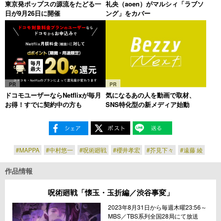
東京発ポップスの源流をたどる一
礼央（aoen）がマルシィ「ラブソ
日が9月26日に開催
ング」をカバー
PR
PR
ドコモユーザーならNetflixが毎月
気になるあの人を動画で取材、
お得！すでに契約中の方も
SNS特化型の新メディア始動
#MAPPA
#中村悠一
#呪術廻戦
#櫻井孝宏
#芥見下々
#遠藤 綾
作品情報
呪術廻戦「懐玉・玉折編／渋谷事変」
2023年8月31日から毎週木曜23:56～
MBS／TBS系列全国28局にて放送