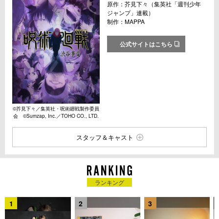
原作：芥見下々（集英社「週刊少年
ジャンプ」連載）
制作：MAPPA
公式サイトはこちら
©芥見下々／集英社・呪術廻戦製作委員
会 ©Sumzap, Inc.／TOHO CO., LTD.
スタッフ＆キャスト
ランキング
1
2
3