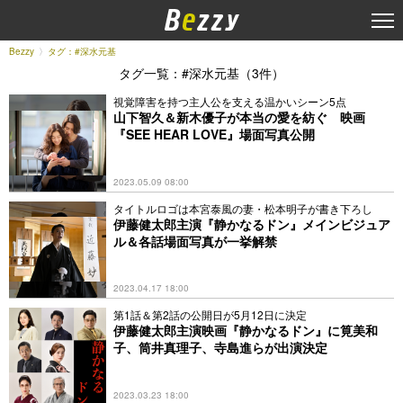
Bezzy
タグ：#深水元基
タグ一覧：#深水元基（3件）
視覚障害を持つ主人公を支える温かいシーン5点
山下智久＆新木優子が本当の愛を紡ぐ 映画
『SEE HEAR LOVE』場面写真公開
2023.05.09 08:00
タイトルロゴは本宮泰風の妻・松本明子が書き下ろし
伊藤健太郎主演『静かなるドン』メインビジュア
ル＆各話場面写真が一挙解禁
2023.04.17 18:00
第1話＆第2話の公開日が5月12日に決定
伊藤健太郎主演映画『静かなるドン』に筧美和
子、筒井真理子、寺島進らが出演決定
2023.03.23 18:00