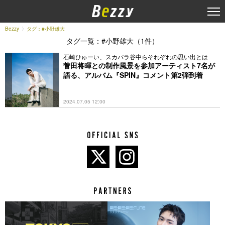
Bezzy
タグ：#小野雄大
タグ一覧：#小野雄大（1件）
石崎ひゅーい、スカパラ谷中らそれぞれの思い出とは
菅田将暉との制作風景を参加アーティスト7名が
語る、アルバム『SPIN』コメント第2弾到着
2024.07.05 12:00