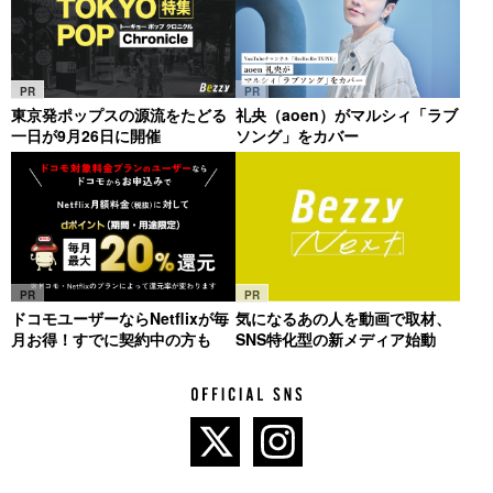
PR
PR
東京発ポップスの源流をたどる
礼央（aoen）がマルシィ「ラブ
一日が9月26日に開催
ソング」をカバー
PR
PR
ドコモユーザーならNetflixが毎
気になるあの人を動画で取材、
月お得！すでに契約中の方も
SNS特化型の新メディア始動