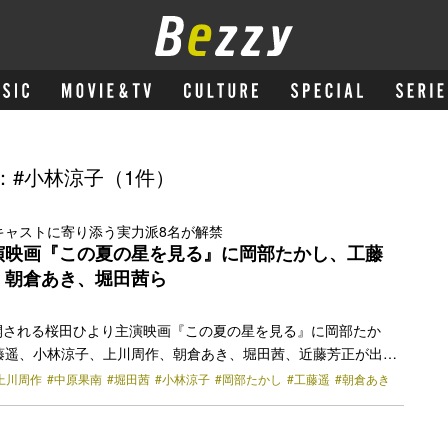
：#小林涼子（1件）
キャストに寄り添う実力派8名が解禁
演映画『この夏の星を見る』に岡部たかし、工藤
、朝倉あき、堀田茜ら
公開される桜田ひより主演映画『この夏の星を見る』に岡部たか
藤遥、小林涼子、上川周作、朝倉あき、堀田茜、近藤芳正が出演
れた。 直木賞作家・辻村深月による青春小説の実写化した本作が
上川周作
#中原果南
#堀田茜
#小林涼子
#岡部たかし
#工藤遥
#朝倉あき
ロナウィルスが蔓延したコロナ禍を背景に、登校や部活動が次々
以上に複雑な思いを抱える中高生たち。部活動を制限された中高
ト会議を駆使して同時に天体観測をする競技「オンラインスター