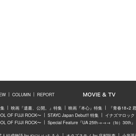
IEW
COLUMN
REPORT
特集
映画『遺書、公開。』特集
映画『本心』特集
『青春18×2
 OF FUJI ROCK〜
STAYC Japan Debut!! 特集
イナズマロック フ
 OF FUJI ROCK〜
Special Feature『UA 25th→→→（to）30th』
芸人結成物語 by やついいちろう
オタズネモノ by 庄村聡泰
小泉遥