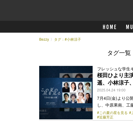
Bezzy
タグ：#小林涼子
タグ一覧
フレッシュな学生
桜田ひより主
遥、小林涼子
2025.04.24 19:00
7月4日(金)より
し、中原果南、工
することが解禁さ
#この夏の星を見る
#
#近藤芳正
描くのは、新型コ
と制限されて大人
生たちは、リモー