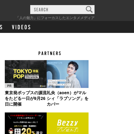
「人の魅力」にフォーカスしたエンタメメディア
PR
PR
東京発ポップスの源流
礼央（aoen）がマル
をたどる一日が9月26
シィ「ラブソング」を
日に開催
カバー