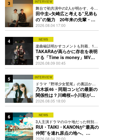
INTERVIEW
3
舞台で初共演中の2人が明かす、今の
自分をつくる恩人の存在
田中圭×矢崎広と考える“兄弟も
の”の魅力 20年来の先輩・後
輩が初めて見つけた互いの共通
2026.08.04 17:00
点とは
NEWS
4
楽曲秘話明かすコメントも到着、1st
EPも8月24日配信へ
TAKARAが高らかに存在を表明
する「Time is money」MV公
開、忍者と花魁姿で世界観を体
2026.08.09 00:45
現
INTERVIEW
5
ドラマ『野球少女鷲尾』の裏話から
隠れた素顔にたっぷり迫る
乃木坂46・同期コンビの最新の
関係性は？川﨑桜×小川彩が明
かす互いの推しポイント
2026.08.05 18:00
NEWS
6
3人主演ドラマのロケ地だった特別な
場所で撮影を敢行
RUI・TAIKI・KANONが“最高の
仲間”を連れ原点の地へ、
STARGLOW「GOTH」ダンス
2026.08.04 20:00