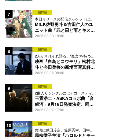
映像公開
NEWS
7
本日リリースの配信ジャケットは
PEACH-PITが描き下ろし
M!LK佐野勇斗＆吉田仁人のユ
ニット曲「罪と罰と雨とキス」
MV公開、2人が霧雨と共に舞い
2026.08.03 18:00
踊る
NEWS
8
2人がそれぞれ語る、“疑念”を持つこ
との苦しさとは
映画『白鳥とコウモリ』松村北
斗と今田美桜の新場面写真解
禁、事件前後で一変する表情捉
2026.08.06 08:00
えた全4点
NEWS
9
2曲入りシングルにはアコースティッ
ク楽曲「命の宿り」も収録
玉置浩二・ASKAコラボ曲「音
銀河」9月16日発売決定、同じ
時代の“戦友”同士で揺るぎない
2026.08.07 17:00
愛を歌う
NEWS
10
共演は武田玲奈、笠原秀幸、田中要
次、井川遥
黒柳徹子主演『ハロルドとモー