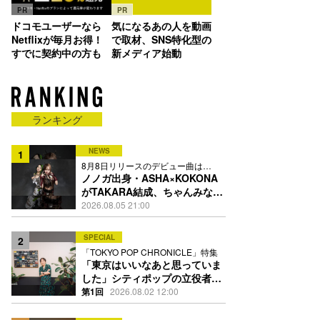
PR
PR
ドコモユーザーなら
気になるあの人を動画
Netflixが毎月お得！
で取材、SNS特化型の
すでに契約中の方も
新メディア始動
ランキング
NEWS
1
8月8日リリースのデビュー曲は
「Time is money」
ノノガ出身・ASHA×KOKONA
がTAKARA結成、ちゃんみな主
宰レーベル第2弾アーティスト
2026.08.05 21:00
に
SPECIAL
2
「TOKYO POP CHRONICLE」特集
「東京はいいなあと思っていま
した」シティポップの立役者・
伊藤銀次の名曲回想録
第1回
2026.08.02 12:00