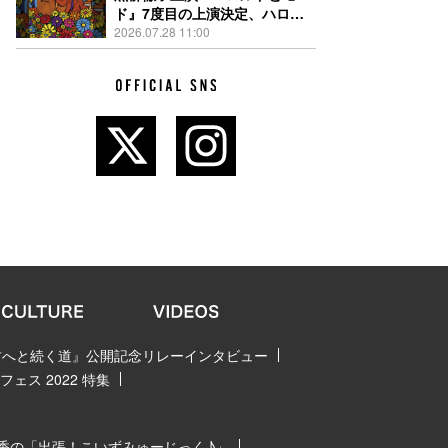
ド』7度目の上演決定、ハロル
ド役はKEY TO LIT岩﨑大昇
2026.07.28 11:00
 君へと続く道』公開記念リレーインタビュー
ェス 2022 特集
香の「出張！こいずみゅーじっく♪」