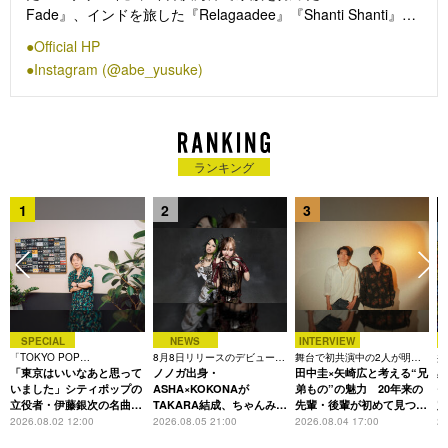
Fade』、インドを旅した『Relagaadee』『Shanti Shanti』な
ど。俳優・仲野太賀、映像作家・上出遼平とともに「Midnight
Official HP
Pizza Club」を主宰。
Instagram (@abe_yusuke)
ランキング
1
2
3
SPECIAL
NEWS
INTERVIEW
「TOKYO POP
8月8日リリースのデビュー曲
舞台で初共演中の2人が明か
共
CHRONICLE」特集
「東京はいいなあと思って
は「Time is money」
ノノガ出身・
す、今の自分をつくる恩人の
田中圭×矢崎広と考える“兄
田
存在
題
いました」シティポップの
ASHA×KOKONAが
弟もの”の魅力 20年来の
モ
立役者・伊藤銀次の名曲回
TAKARA結成、ちゃんみな
先輩・後輩が初めて見つけ
定
想録
主宰レーベル第2弾アーテ
た互いの共通点とは
L
2026.08.02 12:00
2026.08.05 21:00
2026.08.04 17:00
20
ィストに