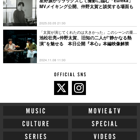
星野源がリラックスして撮影に臨む「Eureka」
MVメイキング公開、仲野太賀と談笑する場面も
2025.03.05 21:00
「太賀が演じてくれたのは大きかった」このシーンの重要
性とは
池松壮亮×仲野太賀、旧知の二人が“静かなる熱
演”を魅せる 本日公開『本心』本編映像解禁
2024.11.08 11:00