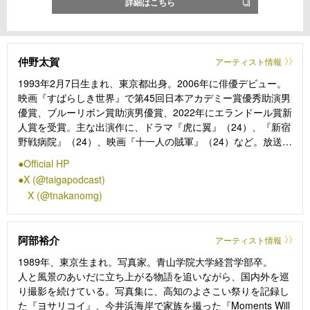
詳細はこちら
仲野太賀
アーティスト情報
1993年2月7日生まれ、東京都出身。2006年に俳優デビュー。
映画『すばらしき世界』で第45回日本アカデミー賞優秀助演男
優賞、ブルーリボン賞助演男優賞、2022年にエランドール賞新
人賞を受賞。主な出演作に、ドラマ『虎に翼』（24）、『新宿
野戦病院』（24）、映画『十一人の賊軍』（24）など。放送中
の大河ドラマ『豊臣兄弟！』（2026年／NHK）では主人公・
Official HP
豊臣秀長役を務めている。公開待機作として映画『開戦前夜』
X (@taigapodcast)
（7月31日公開）、『SUKIYAKI 上を向いて歩こう』（12月25
X (@tnakanomg)
日公開）などがある。
阿部裕介
アーティスト情報
1989年、東京生まれ。写真家。青山学院大学経営学部卒。
人と風景のあいだに立ち上がる物語を追いながら、国内外を巡
り撮影を続けている。写真集に、高知のよさこい祭りを記録し
た『ヨサリコイ』、今井浜海岸で家族を撮った『Moments Will