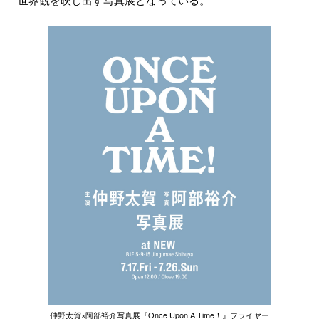
仲野太賀×阿部裕介写真展『Once Upon A Time！』フライヤー