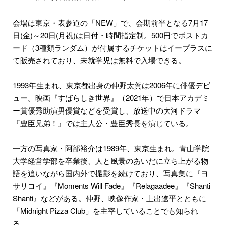
会場は東京・表参道の「NEW」で、会期前半となる7月17
日(金)～20日(月祝)は日付・時間指定制。500円でポストカ
ード（3種類ランダム）が付属するチケットはイープラスに
て販売されており、未就学児は無料で入場できる。
1993年生まれ、東京都出身の仲野太賀は2006年に俳優デビ
ュー。映画『すばらしき世界』（2021年）で日本アカデミ
ー賞優秀助演男優賞などを受賞し、放送中の大河ドラマ
『豊臣兄弟！』では主人公・豊臣秀長を演じている。
一方の写真家・阿部裕介は1989年、東京生まれ。青山学院
大学経営学部を卒業後、人と風景のあいだに立ち上がる物
語を追いながら国内外で撮影を続けており、写真集に『ヨ
サリコイ』『Moments Will Fade』『Relagaadee』『Shanti
Shanti』などがある。仲野、映像作家・上出遼平とともに
「Midnight Pizza Club」を主宰していることでも知られ
る。