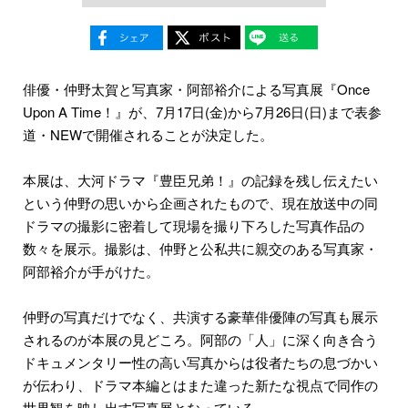
俳優・仲野太賀と写真家・阿部裕介による写真展『Once
Upon A Time！』が、7月17日(金)から7月26日(日)まで表参
道・NEWで開催されることが決定した。
本展は、大河ドラマ『豊臣兄弟！』の記録を残し伝えたい
という仲野の思いから企画されたもので、現在放送中の同
ドラマの撮影に密着して現場を撮り下ろした写真作品の
数々を展示。撮影は、仲野と公私共に親交のある写真家・
阿部裕介が手がけた。
仲野の写真だけでなく、共演する豪華俳優陣の写真も展示
されるのが本展の見どころ。阿部の「人」に深く向き合う
ドキュメンタリー性の高い写真からは役者たちの息づかい
が伝わり、ドラマ本編とはまた違った新たな視点で同作の
世界観を映し出す写真展となっている。