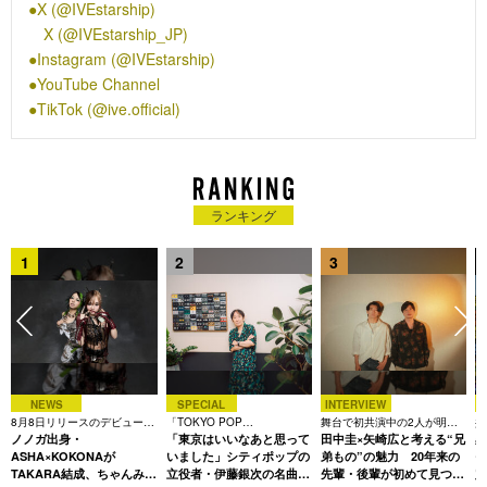
X (@IVEstarship)
王’を達成、音楽授賞式「MELON MUSIC AWARDS 2022」
X (@IVEstarship_JP)
「2022 MAMA AWARDS」「2022 Asia Artist Awards In
Instagram (@IVEstarship)
JAPAN」などでは新人賞を総なめにし、2023年1月にタイで開
YouTube Channel
催された韓国の音楽賞で最も歴史のある「第37回ゴールデンデ
ィスクアワード with TikTok」では史上初の新人賞と本賞、大
TikTok (@ive.official)
賞を同時に受賞という快挙を達成。
日本においては2022年10月19日にデビューを果たし、そのデ
ビューシングル「ELEVEN -Japanese ver.-」が2022年10月22
日付オリコンデイリーランキング1位を獲得。同年末には「第
ランキング
73回NHK紅白歌合戦」に出場。2023年2月に開催された日本で
初の単独ファンコンサートでは57,000枚のチケットが即日完売
1
2
3
し、その圧巻のパフォーマンスと多彩な魅力に集まったファン
は大歓声の連続となった。
同年4月10日に韓国1st アルバム『I’ve IVE』をリリース。アル
バムから、3月27日には「Kitsch」、4月10日には「I AM」の
Music Videoを公開。世界中のチャートを席巻し、大きな話題
に。
5月31日には日本1st EP『WAVE』をリリース。自身初のオリ
NEWS
SPECIAL
INTERVIEW
8月8日リリースのデビュー曲
「TOKYO POP
舞台で初共演中の2人が明か
共
コン週間アルバムランキング1位を獲得。
最
は「Time is money」
ノノガ出身・
CHRONICLE」特集
「東京はいいなあと思って
す、今の自分をつくる恩人の
田中圭×矢崎広と考える“兄
田
10月7日と8日には韓国にて単独コンサートを大盛況のうちに終
存在
ASHA×KOKONAが
いました」シティポップの
弟もの”の魅力 20年来の
モ
わらせ、IVE初となるワールドツアーをスタート。日本では、
TAKARA結成、ちゃんみな
立役者・伊藤銀次の名曲回
先輩・後輩が初めて見つけ
定