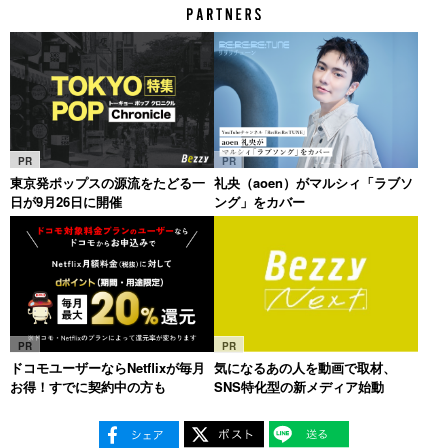
PR
PR
東京発ポップスの源流をたどる一
礼央（aoen）がマルシィ「ラブソ
日が9月26日に開催
ング」をカバー
PR
PR
ドコモユーザーならNetflixが毎月
気になるあの人を動画で取材、
お得！すでに契約中の方も
SNS特化型の新メディア始動