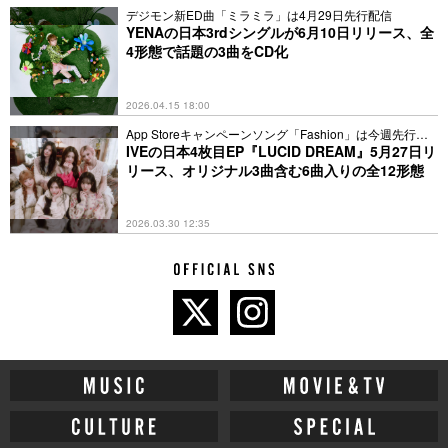
ースした。Billboard JAPAN週間アルバム・セールス・チャー
デジモン新ED曲「ミラミラ」は4月29日先行配信
ト“Top Albums Sales”で1位を獲得し、8週連続でオリコン週間
YENAの日本3rdシングルが6月10日リリース、全
ランキング10位以内にランクインし続けた。
4形態で話題の3曲をCD化
9月4日(水)・5日(木)には、世界19カ国を巡るワールドツアー・
IVE THE 1ST WORLD TOUR ‘SHOW WHAT I HAVE’のファイ
ナル公演として初の東京ドーム公演を実施。2日間で9万5800
2026.04.15 18:00
人を動員。
App Storeキャンペーンソング「Fashion」は今週先行配
2025年2月には韓国3rd EP『IVE EMPATHY』をリリース。韓
信
IVEの日本4枚目EP『LUCID DREAM』5月27日リ
リース、オリジナル3曲含む6曲入りの全12形態
国の音楽番組ではタイトル曲「REBEL HEART」で11冠、
「ATTITUDE」で4冠を達成する快挙となった。
4月から日本４都市を周るファンコンサート・アリーナツアー
2026.03.30 12:35
「2025 IVE FAN CONCERT
IN JAPAN」を開催。全11公演に
て10万人を動員した。
7月には日本3作目となるEP『Be Alright』をリリース。
2025/8/11付オリコン週間アルバムランキングで1位を獲得。続
けて同日付オリコン週間合算アルバムランキングも1位を獲得
し、2冠となった。また、週間ポイントでも自己最高を記録
し、海外⼥性アーティスト今年度最高週間ポイントを記録とい
う輝かしい記録を打ち立てた。
8月25日には、IVE4作目となるEP「IVE THE 4th EP
」にて本
国カムバックを果たし、韓国の音楽番組で通算70冠という新た
な大記録を築いた。その勢いのまま、9月15日(月・祝)には日