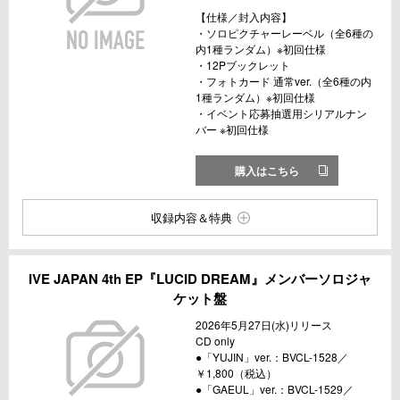
【仕様／封入内容】
・ソロピクチャーレーベル（全6種の
内1種ランダム）※初回仕様
・12Pブックレット
・フォトカード 通常ver.（全6種の内
1種ランダム）※初回仕様
・イベント応募抽選用シリアルナン
バー ※初回仕様
購入はこちら
収録内容＆特典
IVE JAPAN 4th EP『LUCID DREAM』メンバーソロジャ
ケット盤
2026年5月27日(水)リリース
CD only
●「YUJIN」ver.：BVCL-1528／
￥1,800（税込）
●「GAEUL」ver.：BVCL-1529／