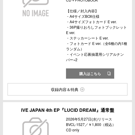
【仕様／封入内容】
・A4サイズBOX仕様
・A4サイズフォトカード E ver.
・36P撮りおろしフォトブックレット
E ver.
・ステッカーシート E ver.
・フォトカード E ver.（全6種の内1種
ランダム）
・イベント応募抽選用シリアルナン
バー×2
購入はこちら
収録内容＆特典
IVE JAPAN 4th EP『LUCID DREAM』通常盤
2026年5月27日(水)リリース
BVCL-1527／￥1,800（税込）
CD only