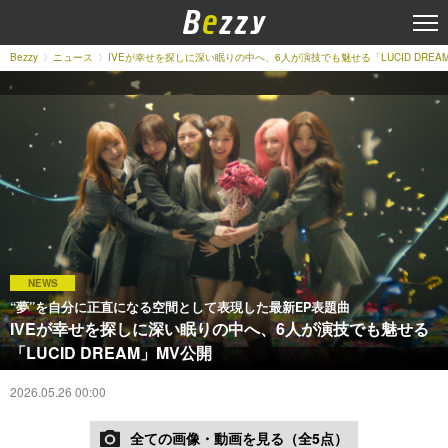
Bezzy
ニュース
IVEが幸せを探しに深い眠りの中へ、6人が演技でも魅せる「LUCID DREA
NEWS
“夢”を自分に正直になる空間として表現した最新EP表題曲
IVEが幸せを探しに深い眠りの中へ、6人が演技でも魅せる
「LUCID DREAM」MV公開
2026.05.26 00:00
全ての画像・動画を見る（全5点）