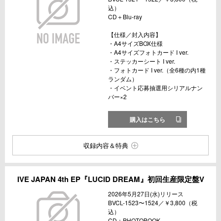
込）
CD＋Blu-ray
【仕様／封入内容】
・A4サイズBOX仕様
・A4サイズフォトカード I ver.
・ステッカーシート I ver.
・フォトカード I ver.（全6種の内1種
ランダム）
・イベント応募抽選用シリアルナン
バー×2
購入はこちら
収録内容＆特典
IVE JAPAN 4th EP『LUCID DREAM』初回生産限定盤V
2026年5月27日(水)リリース
BVCL-1523〜1524／￥3,800（税
込）
CD＋PHOTOBOOK