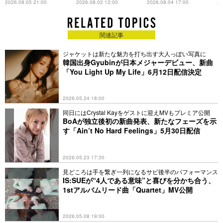
主宰レーベル第2弾アーテ
想録
た互いの共通点とは
L
2026.08.05 21:00
2026.08.02 12:00
2026.08.04 17:00
20
横浜、福岡、大阪にて開催。全6公演で約78,000人を魅了し
ィストに
た。
また、ワールドツアー開始直後の10月13日に韓国でリリースさ
関連記事
れた1st EP『I’VE MINE』はCD売上が188万枚を突破してミリ
オンセラーを達成し、配信では「Baddie」が今年自身3曲目と
ジャケットは新たな魅力を打ち出す大人っぽい写真に
なる“パーフェクトオールキル”(全配信サイトのリアルタイム、
韓国出身Gyubinが日本メジャーデビュー、新曲
デイリー、ウィークリーのチャートで同時に1位を獲得するこ
「You Light Up My Life」6月12日配信決定
と)を達成。
12月3日に開催された「MELON MUSIC AWARDS 2023」では2
年連続大賞受賞となる「最優秀アルバム賞」（『I’ve IVE』）
2026.05.24 18:00
をはじめ三冠に輝いた。
同日にはCrystal Kayをゲストに迎えMVもプレミア公開
2024年、4月に韓国2nd EP『IVE SWITCH』をリリース。前作
BoAが独立後初の新曲発表、新たなフェーズを示
『I‘VE MINE』を上回るIVE史上最高初日売上を更新し、発売3
す「Ain’t No Hard Feelings」5月30日配信
日目にしてミリオンセラーを達成。
同4月には約11か月ぶりとなる日本オリジナル曲「Will」がテレ
2026.05.23 17:30
ビアニメ『ポケットモンスター』のオープニングテーマとして
起用され、配信スタート。
見どころは手を繋ぎ一列になるサビ後半のパフォーマンス
IS:SUEが“4人である意味”と喜びを分かち合う、
8月にはSUMMER SONIC 2024に初出演。大阪で最大の「AIR
1stアルバムリード曲「Quartet」MV公開
STAGE」に登場、そして東京では「PACIFIC STAGE」で大ト
リを務め、入場規制がかかった。
2024年8月28日、約1年3か月ぶりの日本盤EP『ALIVE』をリリ
2026.05.08 19:00