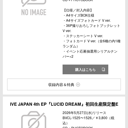
【仕様／封入内容】
・A4サイズBOX仕様
・A4サイズフォトカード V ver.
・36P撮りおろしフォトブックレット
V ver.
・ステッカーシート V ver.
・フォトカード V ver.（全6種の内1種
ランダム）
・イベント応募抽選用シリアルナン
バー×2
購入はこちら
収録内容＆特典
IVE JAPAN 4th EP『LUCID DREAM』初回生産限定盤E
2026年5月27日(水)リリース
BVCL-1525〜1526／￥3,800（税
込）
CD＋PHOTOBOOK