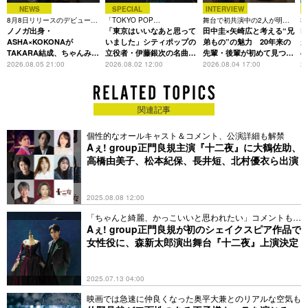
NEWS
SPECIAL
INTERVIEW
8月8日リリースのデビュー曲
「TOKYO POP
舞台で初共演中の2人が明か
3
は「Time is money」
ノノガ出身・
CHRONICLE」特集
「東京はいいなあと思って
す、今の自分をつくる恩人の
田中圭×矢崎広と考える“兄
た
R
存在
ASHA×KOKONAが
いました」シティポップの
弟もの”の魅力 20年来の
が
TAKARA結成、ちゃんみな
立役者・伊藤銀次の名曲回
先輩・後輩が初めて見つけ
主宰レーベル第2弾アーテ
想録
た互いの共通点とは
S
2026.08.05 21:00
2026.08.02 12:00
2026.08.04 17:00
20
ィストに
関連記事
個性的なオールキャスト＆コメント、公演詳細も解禁
Aぇ! group正門良規主演『十二夜』に大鶴佐助、
高橋由美子、松本紀保、長井短、北村優衣ら出演
2025.08.08 12:00
「ちゃんと綺麗、かっこいいと思われたい」コメントも到
着
Aぇ! group正門良規が初のシェイクスピア作品で
女性役に、森新太郎演出舞台『十二夜』上演決定
2025.07.13 04:00
映画では急速に仲良くなった奥平大兼とのリアルな空気も