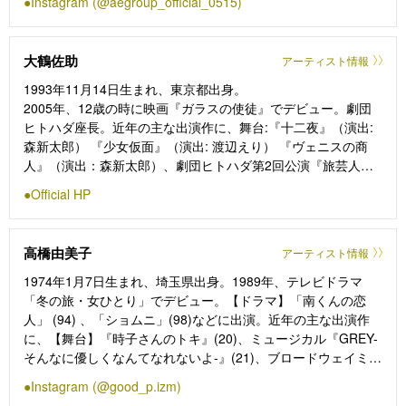
Instagram (@aegroup_official_0515)
ジオ）にレギュラー出演中。近年の主な出演作は【舞台】
『Touching the Void タッチング・ザ・ヴォイド〜虚空に触れ
て〜』（24）『ヴィンセント・イン・ブリクストン』（22）、
大鶴佐助
アーティスト情報
『染、色』（21）【映画】「おそ松さん２」（26公開予定）、
MIRRORLIAR FILMS Season7「SUNA」（25）、「グランメ
1993年11月14日生まれ、東京都出身。
ゾン・パリ」（24）【ドラマ】「ムサシノ輪舞曲」（25）、
2005年、12歳の時に映画『ガラスの使徒』でデビュー。劇団
「京都のお引越し」（23）、連続テレビ小説「スカーレット」
ヒトハダ座長。近年の主な出演作に、舞台:『十二夜』（演出:
（19）など。
森新太郎） 『少女仮面』（演出: 渡辺えり） 『ヴェニスの商
⼈』（演出：森新太郎）、劇団ヒトハダ第2回公演『旅芸人の
記録』（演出：鄭義信）、『ハムレットQ1』（演出：森新太
Official HP
郎）、『ジャズ大名』（演出：福原充則）、NODA・MAP第26
回『兎、波を走る』（演出：野田秀樹）、『サンソンールイ16
世の首を刎ねた男ー』（演出：白井晃）、『気づかいルーシ
高橋由美子
アーティスト情報
ー』(演出: ノゾエ征爾)、『パンドラの鐘』(演出: 杉原邦夫）な
ど。
1974年1月7日生まれ、埼玉県出身。1989年、テレビドラマ
「冬の旅・女ひとり」でデビュー。【ドラマ】「南くんの恋
人」 (94) 、「ショムニ」(98)などに出演。近年の主な出演作
に、【舞台】『時子さんのトキ』(20)、ミュージカル『GREY-
そんなに優しくなんてなれないよ-』(21)、ブロードウェイミュ
ージカル『クラスアクト』、unrato#12『Silent Sky』(24)、
Instagram (@good_p.izm)
『reading live Story of Aesops』(25)など。