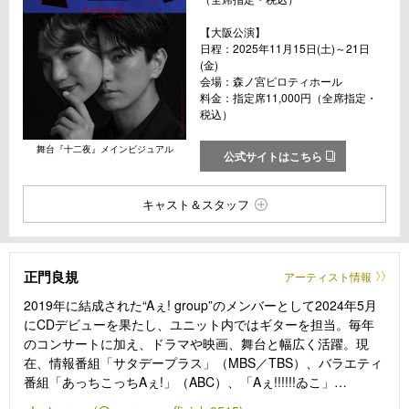
【大阪公演】
日程：2025年11月15日(土)～21日
(金)
会場：森ノ宮ピロティホール
料金：指定席11,000円（全席指定・
税込）
舞台『十二夜』メインビジュアル
公式サイトはこちら
キャスト＆スタッフ
正門良規
アーティスト情報
2019年に結成された“Aぇ! group”のメンバーとして2024年5月
にCDデビューを果たし、ユニット内ではギターを担当。毎年
のコンサートに加え、ドラマや映画、舞台と幅広く活躍。現
在、情報番組「サタデープラス」（MBS／TBS）、バラエティ
番組「あっちこっちAぇ!」（ABC）、「Aぇ!!!!!!ゐこ」
（MBS）、ラジオ「Aぇ! groupのMBSヤングタウン」（MBSラ