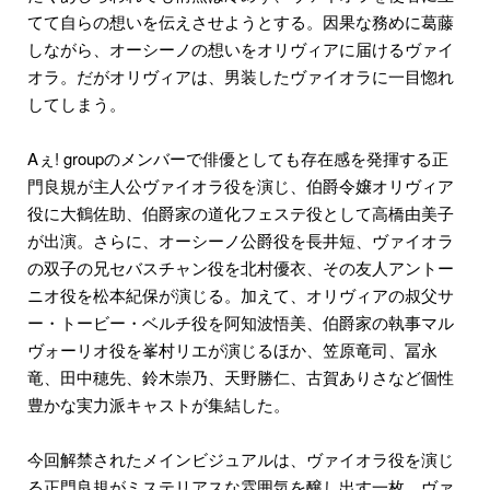
てて自らの想いを伝えさせようとする。因果な務めに葛藤
しながら、オーシーノの想いをオリヴィアに届けるヴァイ
オラ。だがオリヴィアは、男装したヴァイオラに一目惚れ
してしまう。
​Aぇ! groupのメンバーで俳優としても存在感を発揮する正
門良規が主人公ヴァイオラ役を演じ、伯爵令嬢オリヴィア
役に大鶴佐助、伯爵家の道化フェステ役として高橋由美子
が出演。さらに、オーシーノ公爵役を長井短、ヴァイオラ
の双子の兄セバスチャン役を北村優衣、その友人アントー
ニオ役を松本紀保が演じる。加えて、オリヴィアの叔父サ
ー・トービー・ベルチ役を阿知波悟美、伯爵家の執事マル
ヴォーリオ役を峯村リエが演じるほか、笠原竜司、冨永
竜、田中穂先、鈴木崇乃、天野勝仁、古賀ありさなど個性
豊かな実力派キャストが集結した。
​今回解禁されたメインビジュアルは、ヴァイオラ役を演じ
る正門良規がミステリアスな雰囲気を醸し出す一枚。ヴァ