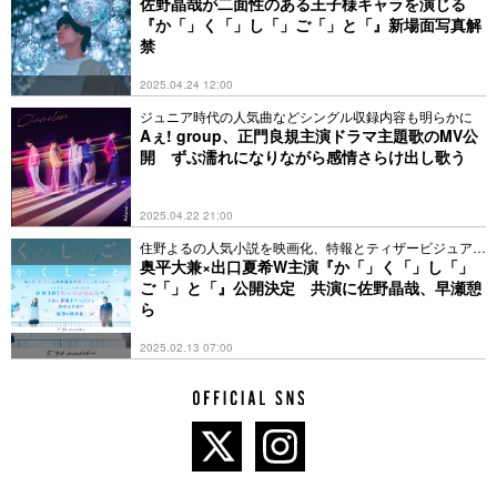
佐野晶哉が二面性のある王子様キャラを演じる
『か「」く「」し「」ご「」と「』新場面写真解
禁
2025.04.24 12:00
ジュニア時代の人気曲などシングル収録内容も明らかに
Aぇ! group、正門良規主演ドラマ主題歌のMV公
開 ずぶ濡れになりながら感情さらけ出し歌う
2025.04.22 21:00
住野よるの人気小説を映画化、特報とティザービジュアル
解禁
奥平大兼×出口夏希W主演『か「」く「」し「」
ご「」と「』公開決定 共演に佐野晶哉、早瀬憩
ら
2025.02.13 07:00