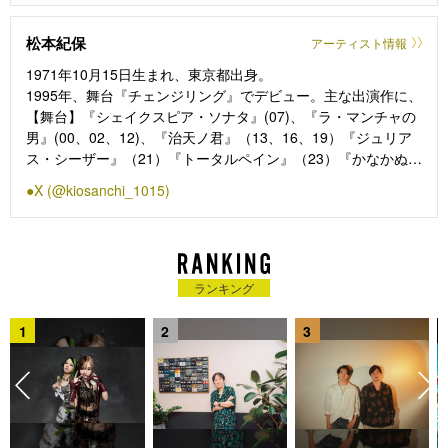
松本紀保
アーティスト情報
1971年10月15日生まれ、東京都出身。
1995年、舞台『チェンジリング』でデビュー。主な出演作に、
【舞台】『シェイクスピア・ソナタ』(07)、『ラ・マンチャの
男』(00、02、12)、『治天ノ君』（13、16、19）『ジュリア
ス・シーザー』（21）『トータルペイン』（23）『かなかぬ
ち〜ちちのみの父はいまさず〜』『A Bright New Boise』
X (@kiosanchi_1015)
(24）、『燃える花嫁』(25)など。
ランキング
1
2
3