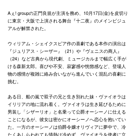
Aぇ! groupの正門良規が主演を務め、10月17日(金)を皮切り
に東京・大阪で上演される舞台『十二夜』のメインビジュ
アルが解禁された。
​ウィリアム・シェイクスピア作の喜劇である本作の演出は
『ジュリアス・シーザー』（21）や『ヴェニスの商人』
（24）など古典から現代劇、ミュージカルまで幅広く手が
ける森新太郎。喜びや不安、寂寥感や恍惚感など、登場人
物の感情が複雑に絡み合いながら進んでいく混乱の喜劇に
挑む。
​ある日、船の嵐で双子の兄と生き別れた妹・ヴァイオラは
イリリアの地に流れ着く。ヴァイオラは生き延びるために
男装し「シザーリオ」と名乗って公爵オーシーノに仕える
ことになるが、彼女は密かにオーシーノへ恋心を抱いてい
た。一方のオーシーノは伯爵令嬢オリヴィアに夢中で、冷
たくあしらわれても情熱は冷めず、ヴァイオラを使者に立