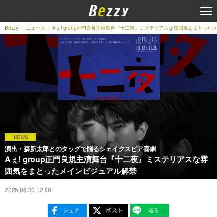
Bezzy
ニュース
Aぇ! group正門良規主演舞台『十二夜』ミステリアスな雰囲気をまとった
NEWS
演出・森新太郎とのタッグで贈るシェイクスピア喜劇
Aぇ! group正門良規主演舞台『十二夜』ミステリアスな雰
囲気をまとったメインビジュアル解禁
2025.08.30 12:00