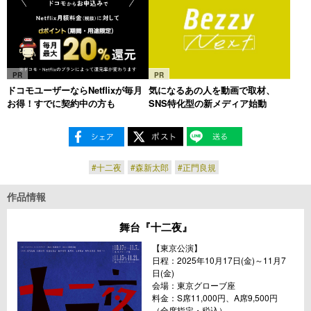
PR
PR
ドコモユーザーならNetflixが毎月
気になるあの人を動画で取材、
お得！すでに契約中の方も
SNS特化型の新メディア始動
#十二夜
#森新太郎
#正門良規
作品情報
舞台『十二夜』
【東京公演】
日程：2025年10月17日(金)～11月7
日(金)
会場：東京グローブ座
料金：S席11,000円、A席9,500円
（全席指定・税込）