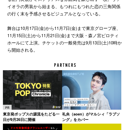
イオラの男装から始まる、もつれにもつれた恋の三角関係
の行く末を予感させるビジュアルとなっている。
​舞台は10月17日(金)から11月7日(金)まで東京グローブ座、
11月15日(土)から11月21日(金)まで大阪・森ノ宮ピロティ
ホールにて上演。チケットの一般発売は9月13日(土)10時か
ら開始される。
PR
PR
東京発ポップスの源流をたどる一
礼央（aoen）がマルシィ「ラブソ
日が9月26日に開催
ング」をカバー