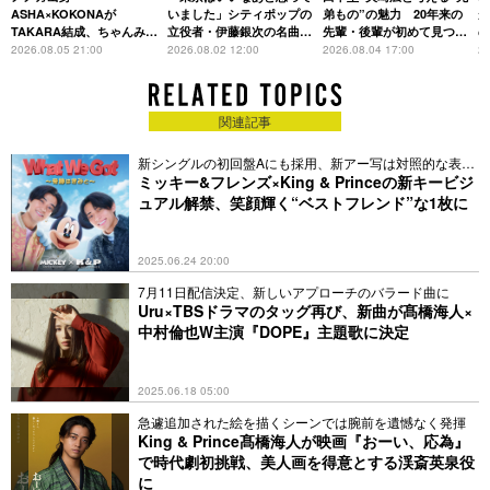
存在
ASHA×KOKONAが
いました」シティポップの
弟もの”の魅力 20年来の
が
TAKARA結成、ちゃんみな
立役者・伊藤銀次の名曲回
先輩・後輩が初めて見つけ
主宰レーベル第2弾アーテ
想録
た互いの共通点とは
S
2026.08.05 21:00
2026.08.02 12:00
2026.08.04 17:00
20
ィストに
関連記事
新シングルの初回盤Aにも採用、新アー写は対照的な表情
に
ミッキー&フレンズ×King & Princeの新キービジ
ュアル解禁、笑顔輝く“ベストフレンド”な1枚に
2025.06.24 20:00
7月11日配信決定、新しいアプローチのバラード曲に
Uru×TBSドラマのタッグ再び、新曲が髙橋海人×
中村倫也W主演『DOPE』主題歌に決定
2025.06.18 05:00
急遽追加された絵を描くシーンでは腕前を遺憾なく発揮
King & Prince髙橋海人が映画『おーい、応為』
で時代劇初挑戦、美人画を得意とする渓斎英泉役
に