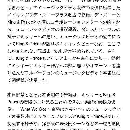
はきみと～」のミュージックビデオ制作の裏側に密着した
メイキングをディズニープラス独占で収録。ディズニーと
King & Princeとの夢のコラボレーションスタートの瞬間か
ら、ミュージックビデオの撮影風景、ダンスリハーサルの
様子やミッキーへの思い、ミュージックビデオの魅力につ
いてKing & Princeが語り尽くすインタビューなど、ここで
しか見られない完成までの軌跡が収められている。さら
に、King & Princeもアイデア出しから制作に参加し、随所
にミッキーやミッキー作品への熱い思いやオマージュを盛
り込んだフルバージョンのミュージックビデオも本番組に
て初解禁が決定した。
本日解禁となった本番組の予告編は、ミッキーとKing &
Princeの普段あまり見ることのできない素顔が満載の映
像。「What We Got 〜奇跡はきみと〜」のミュージックビ
デオ撮影時にミッキー＆フレンズとKing & Princeが楽しく
交流する様子や、撮影裏の未公開シーンなどの一端を垣間