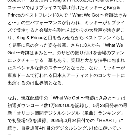
ステージではサプライズで駆け付けたミッキーとKing &
Princeのベストフレンド3人で「What We Got 〜奇跡はきみ
と〜」の生パフォーマンスが行われ、ミッキーがサプライ
ズで登場すると会場から割れんばかりの大歓声が沸き起こ
り、King & Princeと目を合わせながらベストフレンドらし
く見事に息の合った姿を披露。さらに3人から「What We
Got 〜奇跡はきみと〜」のサビの振り付けを会場のファン
にレクチャーする一幕もあり、笑顔と大きな拍手に包まれ
たスペシャルな夢のステージとなった。なお、ミッキーが
東京ドームで行われる日本人アーティストのコンサートに
出演するのは世界初となる。
なお、現在配信中の「What We Got 〜奇跡はきみと〜」は
初週ダウンロード数1万8201DLを記録し、5月28日発表の最
新「オリコン週間デジタルシングル（単曲）ランキング」
で初登場1位を獲得。2025年3月24日付での「HEART」に
続き、自身通算4作目のデジタルシングル1位に輝いてい