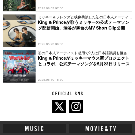
2025.06.03 07:00
ミッキー＆フレンズと映像共演した初の日本人アーティス
トに
King & Princeが歌うミッキーの公式テーマソン
グ配信開始、渋谷が舞台のMV Short Clip公開
2025.05.23 06:00
初の日本人アーティスト起用で2人は日本語訳詞も担当
King & Princeがミッキーマウス新プロジェクト
とコラボ、公式テーマソングを5月23日リリース
2025.05.10 18:30