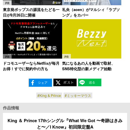
PR
PR
東京発ポップスの源流をたどる一
礼央（aoen）がマルシィ「ラブソ
日が9月26日に開催
ング」をカバー
PR
PR
ドコモユーザーならNetflixが毎月
気になるあの人を動画で取材、
お得！すでに契約中の方も
SNS特化型の新メディア始動
#King & Prince
#ミッキーマウス
作品情報
King ＆ Prince 17thシングル『What We Got 〜奇跡はきみ
と〜／I Know』初回限定盤A