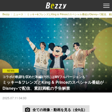
Bezzy
ニュース
ミッキー&フレンズとKing & Princeのスペシャル番組がDisney+で配信
NEWS
コラボの軌跡を収めた本編27分にはMVフルバージョンも
ミッキー&フレンズとKing & Princeのスペシャル番組が
Disney+で配信、素顔満載の予告解禁
2025.07.11 04:00
全ての画像・動画を見る（全9点）