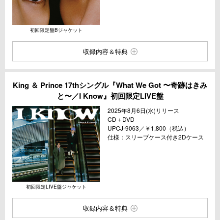
初回限定盤Bジャケット
収録内容＆特典
King ＆ Prince 17thシングル『What We Got 〜奇跡はきみ
と〜／I Know』初回限定LIVE盤
2025年8月6日(水)リリース
CD＋DVD
UPCJ-9063／￥1,800（税込）
仕様：スリーブケース付き2Dケース
初回限定LIVE盤ジャケット
収録内容＆特典