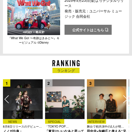
2025年5月23日(金)よりデジタルリリ
ース
発売・販売元：ユニバーサル ミュー
ジック 合同会社
公式サイトはこちら
『What We Got 〜奇跡はきみと〜』キ
ービジュアル ©︎Disney
ランキング
1
2
3
NEWS
SPECIAL
INTERVIEW
8月8日リリースのデビュー曲
「TOKYO POP
舞台で初共演中の2人が明か
3
は「Time is money」
ノノガ出身・
CHRONICLE」特集
「東京はいいなあと思って
す、今の自分をつくる恩人の
田中圭×矢崎広と考える“兄
た
R