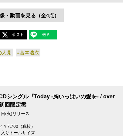
像・動画を見る（全4点）
の人見
#宮本浩次
Dシングル『Today -胸いっぱいの愛を- / over
p』初回限定盤
11日(火)リリース
5／￥7,700（税抜）
ス入りトールサイズ