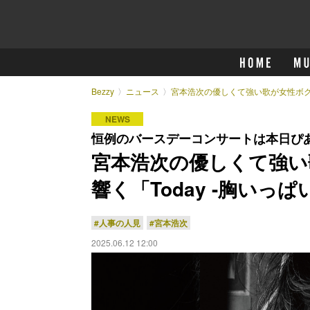
Bezzy
ニュース
宮本浩次の優しくて強い歌が女性ボクサ
NEWS
恒例のバースデーコンサートは本日ぴ
宮本浩次の優しくて強い
響く「Today -胸いっ
#人事の人見
#宮本浩次
2025.06.12 12:00