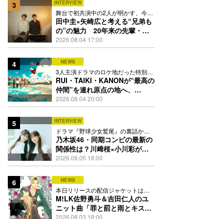
INTERVIEW
3
舞台で初共演中の2人が明かす、今の
自分をつくる恩人の存在
田中圭×矢崎広と考える“兄弟も
の”の魅力 20年来の先輩・後
輩が初めて見つけた互いの共通
2026.08.04 17:00
点とは
NEWS
4
3人主演ドラマのロケ地だった特別な
場所で撮影を敢行
RUI・TAIKI・KANONが“最高の
仲間”を連れ原点の地へ、
STARGLOW「GOTH」ダンス
2026.08.04 20:00
映像公開
INTERVIEW
5
ドラマ『野球少女鷲尾』の裏話から
隠れた素顔にたっぷり迫る
乃木坂46・同期コンビの最新の
関係性は？川﨑桜×小川彩が明
かす互いの推しポイント
2026.08.05 18:00
NEWS
6
本日リリースの配信ジャケットは
PEACH-PITが描き下ろし
M!LK佐野勇斗＆吉田仁人のユ
ニット曲「罪と罰と雨とキス」
MV公開、2人が霧雨と共に舞い
2026.08.03 18:00