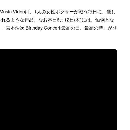
Music Videoは、1人の女性ボクサーが戦う毎日に、優し
れるような作品。なお本日6月12日(木)には、恒例とな
次 Birthday Concert 最高の日、最高の時」がぴ