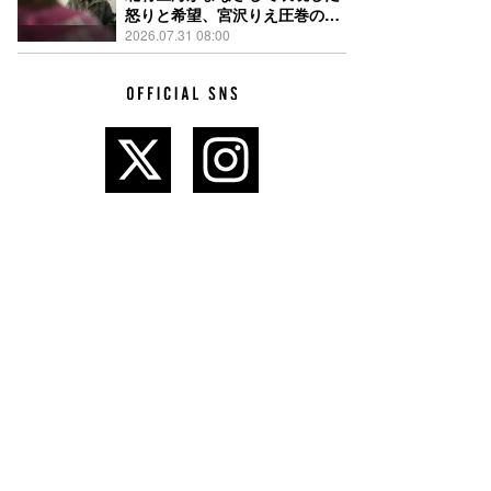
怒りと希望、宮沢りえ圧巻の演
技が光る『しびれ』90秒予告解
2026.07.31 08:00
禁