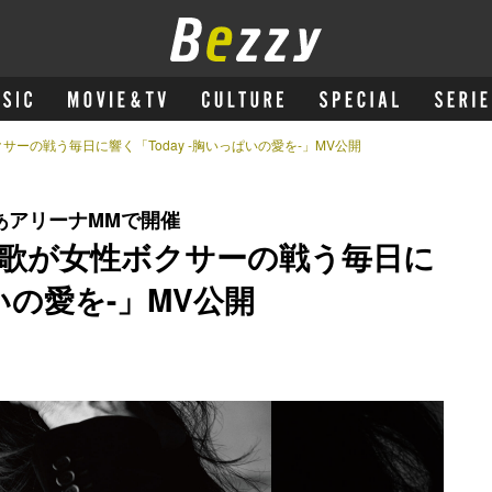
ーの戦う毎日に響く「Today -胸いっぱいの愛を-」MV公開
あアリーナMMで開催
歌が女性ボクサーの戦う毎日に
ぱいの愛を-」MV公開