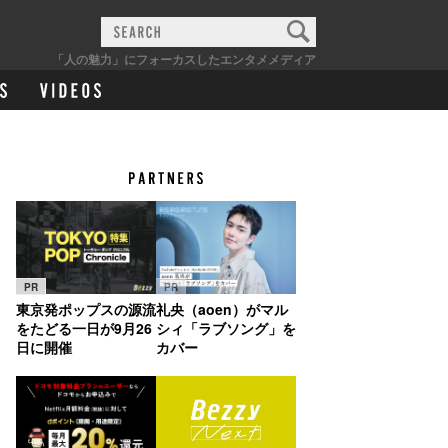
「人の魅力」にフォーカスしたエンタメメディア
PR
PR
東京発ポップスの源流
礼央（aoen）がマル
をたどる一日が9月26
シィ「ラブソング」を
日に開催
カバー