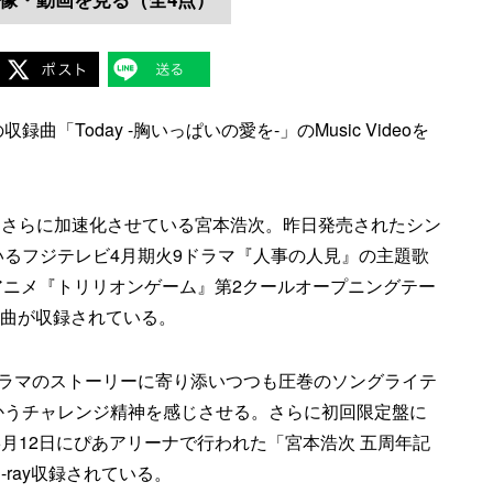
Today -胸いっぱいの愛を-」のMusic Videoを
動をさらに加速化させている宮本浩次。昨日発売されたシン
るフジテレビ4月期火9ドラマ『人事の人見』の主題歌
TVアニメ『トリリオンゲーム』第2クールオープニングテー
」の2曲が収録されている。
ドラマのストーリーに寄り添いつつも圧巻のソングライテ
かうチャレンジ精神を感じさせる。さらに初回限定盤に
6月12日にぴあアリーナで行われた「宮本浩次 五周年記
Blu-ray収録されている。