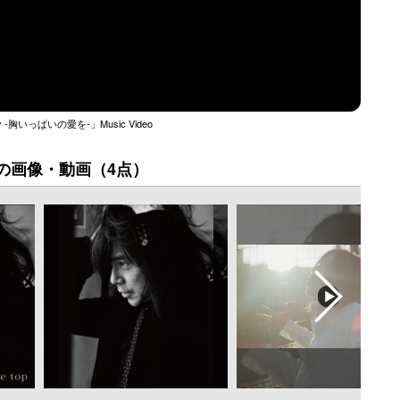
 -胸いっぱいの愛を-」Music Video
の画像・動画（4点）