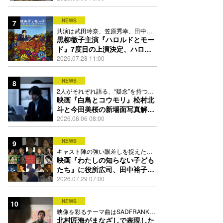
踊る
NEWS
7
共演は武田玲奈、笠原秀幸、田中要
次、井川遥
黒柳徹子主演『ハロルドとモー
ド』7度目の上演決定、ハロル
ド役はKEY TO LIT岩﨑大昇
2026.07.28 11:00
NEWS
8
2人がそれぞれ語る、“疑念”を持つこ
との苦しさとは
映画『白鳥とコウモリ』松村北
斗と今田美桜の新場面写真解
禁、事件前後で一変する表情捉
2026.08.06 08:00
えた全4点
NEWS
9
キャスト陣の強い眼差しを捉えたポ
スター、本予告も解禁
映画『わたしの知らない子ども
たち』に役所広司、田中裕子、
岡田准一、吉田羊、坂東龍汰ら
2026.07.29 07:00
13人
NEWS
10
映像を彩るテーマ曲はSADFRANKが
歌う「愛の讃歌」カバー
北村匠海がまなざしで表現した