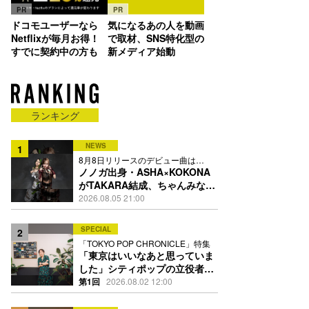
PR
PR
ドコモユーザーなら
気になるあの人を動画
Netflixが毎月お得！
で取材、SNS特化型の
すでに契約中の方も
新メディア始動
ランキング
NEWS
1
8月8日リリースのデビュー曲は
「Time is money」
ノノガ出身・ASHA×KOKONA
がTAKARA結成、ちゃんみな主
宰レーベル第2弾アーティスト
2026.08.05 21:00
に
SPECIAL
2
「TOKYO POP CHRONICLE」特集
「東京はいいなあと思っていま
した」シティポップの立役者・
伊藤銀次の名曲回想録
第1回
2026.08.02 12:00