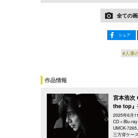
全ての画
#人事
作品情報
宮本浩次 C
the to
2025年6月
CD＋Blu-ray
UMCK-726
三方背ケー