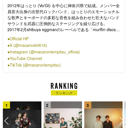
2012年はっとり (Vo/Gt) を中心に神奈川県で結成。メンバー全
員音大出身の次世代ロックバンド。はっとりのエモーショナル
な歌声とキーボードの多彩な音色を組み合わせた壮大なバンド
サウンドを武器に圧倒的なステージングを繰り広げる。
2017年2月shibuya eggmanのレーベルである「murffin discs」
内に発足した新ロックレーベル「TALTO」に所属。9月Dr.サテ
Official HP
ィが脱退後、4人の新体制になるが歩みを止めることなく12月
X (@macarock0616)
に初のフルアルバム「CHOSYOKU」をリリースし現在までロ
Instagram (@macaroniempitsu_officia)
ングヒット中。
YouTube Channel
2019年9月にリリースしたミニアルバム「season」はオリコン
TikTok (@macaroniempitsu)
ウィークリー総合にて TOP5 入りを記録！2020年4月1日イン
ディーズラストアルバム「hope」をリリース。そして、2020
年11月4日メジャー1st EP「愛を知らずに魔法は使えない」を
TOYʼS FACTORYよりリリースし、満を辞してメジャーデビュ
ーを果たす。「ミュージックステーション」等の大型音楽番組
ランキング
の出演常連となり、2021年末には「第63回日本レコード大
賞」にて最優秀新人賞を受賞、翌年2022年末の「第64回日本
1
2
3
レコード大賞」にて「なんでもないよ、」が優秀作品賞を受賞
した。
同曲はストリーミング5億回再生を記録し自身最大の大ヒット
曲となった。