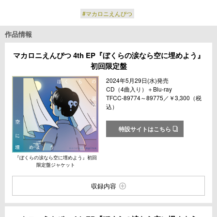
#マカロニえんぴつ
作品情報
マカロニえんぴつ 4th EP『ぼくらの涙なら空に埋めよう』
初回限定盤
2024年5月29日(水)発売
CD（4曲入り）＋Blu-ray
TFCC-89774～89775／￥3,300（税
込）
特設サイトはこちら
『ぼくらの涙なら空に埋めよう』初回
限定盤ジャケット
収録内容