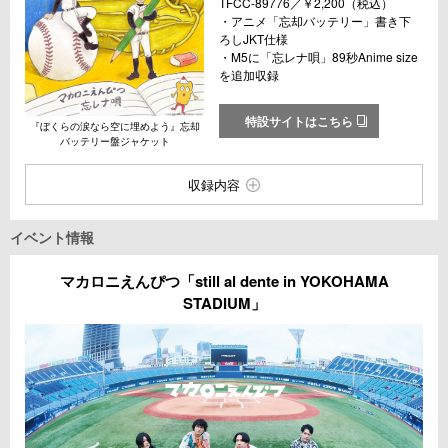
TFCC-89776／￥2,200（税込）
・アニメ「忘却バッテリー」書き下
ろしJKT仕様
・M5に「忘レナ唄」89秒Anime size
を追加収録
特設サイトはこちら
『ぼくらの涙なら空に埋めよう』忘却
バッテリー盤ジャケット
収録内容
イベント情報
マカロニえんぴつ「still al dente in YOKOHAMA
STADIUM」