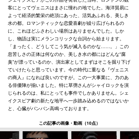
客にとってヴェニスはまさに憧れの地でした。海洋貿易に
よって経済的繁栄の絶頂にあった、活気あふれる、美しき
水の都。ロマンティックな恋愛喜劇が繰り広げられるの
に、これほどふさわしい場所はありませんでした。しか
し、物語は実にメランコリックな台詞から始まります。
「まったく、どうしてこう気が滅入るのかな……。」この
息苦しさの正体は何なのか、美しき水の都にはどんな“腐
臭”が漂っているのか、演出家としてまずはそこを掘り下げ
ていけたらと思っています。今の時代に重なる『ヴェニス
の商人』になれば良いのですが。この一大事業に、力のあ
る俳優陣が揃いました。特に草彅さんがシャイロックを演
じられるのは、私にとっても事件でしかありません。シェ
イクスピア劇の新たな地平へ一歩踏み込めるのではないか
と、心臓がバンバン高鳴っております。
この記事の画像・動画（10点）