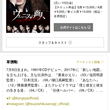
(月)～10日(金)
【チケット料金】S席￥13,000／A席
￥9,500／車イス席￥13,000（税込・
全席指定）
公式サイトはこちら
スタッフ＆キャスト
草彅剛
アーティスト情報
7月9日生まれ。1991年CDデビュー。2017年に「新しい地図」
を立ち上げる。主な出演作は、『黄泉がえり』（03／塩田明彦
監督）、『日本沈没』（06／樋口真嗣監督）、『あなたへ』
（12／降旗康男監督）、またテレビドラマは「僕と彼女と彼女
の生きる道」（04／CX）、「任侠ヘルパー」（09／CX）、大
河ドラマ「青天を衝け」（21／NHK）「罠の戦争」（23／
X (@ksngtysofficial)
KTV、CX）『終幕のロンド —もう二度と、会えないあなたに
Instagram (@tsuyoshikusanagi_official)
—』（25／KTV、CX）他多数作品に出演を果たす。その他出