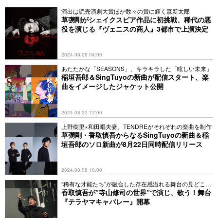
演出は読売演劇大賞ほか数々の賞に輝く森新太郎
草彅剛がシェイクスピア作品に初挑戦、稀代の悪
役を演じる『ヴェニスの商人』3都市で上演決定
2024.08.28 04:00
あたたかな「SEASONS」、キラキラした「眩しい未来」
稲垣吾郎＆SingTuyoの新曲が配信スタート、楽
曲をイメージしたジャケット公開
2024.08.22 12:00
上野樹里×和田唱夫妻、TENDREがそれぞれの楽曲を制作
草彅剛・香取慎吾からなるSingTuyoの新曲＆稲
垣吾郎のソロ新曲が8月22日同時配信リリース
2024.08.08 10:00
“稀有な才能たち”が融合した存在感溢れる舞台の見どころ
は
香取慎吾が”寺山修司の世界”で演じ、歌う！舞台
『テラヤマキャバレー』開幕