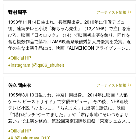
演作に、第44回日本アカデミー賞最優秀作品賞・最優秀主演男
優賞に輝いた『ミッドナイトスワン』（20／内田英治監督）、
野村周平
アーティスト情報
『サバカン SABAKAN』（22／金沢知樹監督）、『碁盤斬り』
（24／白石和彌監督）、Netflix映画『新幹線大爆破』（25／樋
1993年11月14日生まれ、兵庫県出身。2010年に俳優デビュー
口真嗣監督）などがある。
後、連続テレビ小説「梅ちゃん先生」（12／NHK）で注目を浴
びる。映画『日々ロック』（14）で映画初主演を飾り、同作を
含む複数作品で第7回TAMA映画祭最優秀新人男優賞を受賞。近
年の主な出演作品には、映画『ALIVEHOON アライブフーン』
(22)、『そして僕は途方に暮れる』『隣人X -疑惑の彼女-』
Official HP
(23)、『サイレントラブ』（24）『十一人の賊軍』（24年11
Instagram (@qs86_shuhei)
月）などがある。
佐久間由衣
アーティスト情報
1995年3月10日生まれ、神奈川県出身。 2014年に映画「人狼
ゲーム ビーストサイド」で女優デビュー。 その後、NHK連続
テレビ小説「ひよっこ」「らんまん」に出演し話題に。映画
「“隠れビッチ”やってました。」や「君は永遠にそいつらより
若い」で主演を務め、第32回東京国際映画祭「東京ジェムスト
ーン賞」、ELLEシネマアワード2019「ライジングスター賞」
Official HP
の2つを受賞。 2024年は映画「おいハンサム！！」や、「キン
X (@sakumayui310)