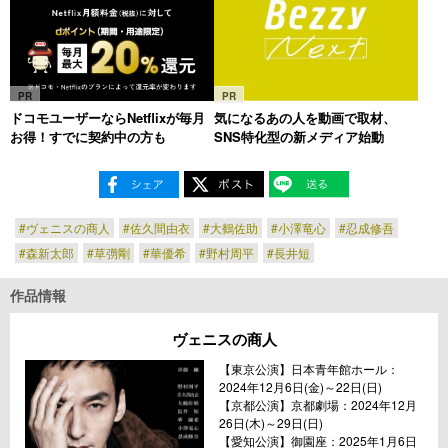
PR
PR
ドコモユーザーならNetflixが毎月
気になるあの人を動画で取材、
お得！すでに契約中の方も
SNS特化型の新メディア始動
#ヴェニスの商人
#佐久間由衣
#大鶴佐助
#小澤竜心
#忍成修吾
#森新太郎
#草彅剛
#華優希
#野村周平
#長井短
作品情報
ヴェニスの商人
【東京公演】日本青年館ホール：
2024年12月6日(金)～22日(日)
【京都公演】京都劇場：2024年12月
26日(木)～29日(日)
【愛知公演】御園座：2025年1月6日