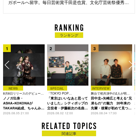
ガポールへ留学。毎日芸術賞千田是也賞、文化庁芸術祭優秀
賞、読売演劇大賞グランプリ及び最優秀演出家賞、芸術選奨 演
劇部門 文部科学大臣新人賞、WOWOW presents勝手に演劇大
賞 演出家賞、菊田一夫演劇賞を受賞。近年の演出作に、【舞
台】『エレファント・マン』(20)、『ジュリアス・シーザー』
『Romeo and Juliet －ロミオとジュリエット－』『パレード』
ランキング
(21)、『ヴィンセント・イン・ブリクストン』『ピーター・パ
ン』『奇跡の人』『冬のライオン』(22)、『NOISES OFF』
1
2
3
『夜叉ヶ池』『バンズ・ヴィジット』(23)、『ヴェニスの商
人』『ハムレットQ1』『メディア/イアソン』(24)、『マスタ
ークラス』（25）などがある。
NEWS
SPECIAL
INTERVIEW
8月8日リリースのデビュー曲
「TOKYO POP
舞台で初共演中の2人が明か
3
は「Time is money」
ノノガ出身・
CHRONICLE」特集
「東京はいいなあと思って
す、今の自分をつくる恩人の
田中圭×矢崎広と考える“兄
た
R
存在
ASHA×KOKONAが
いました」シティポップの
弟もの”の魅力 20年来の
が
TAKARA結成、ちゃんみな
立役者・伊藤銀次の名曲回
先輩・後輩が初めて見つけ
主宰レーベル第2弾アーテ
想録
た互いの共通点とは
S
2026.08.05 21:00
2026.08.02 12:00
2026.08.04 17:00
20
ィストに
関連記事