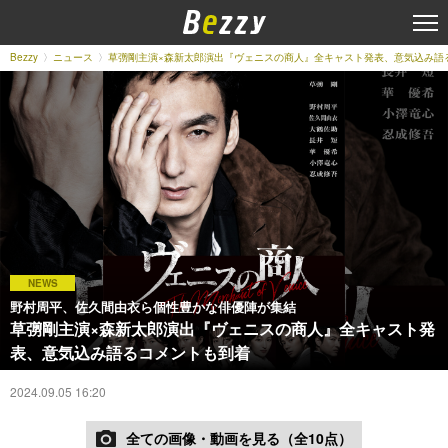
Bezzy
ニュース
草彅剛主演×森新太郎演出『ヴェニスの商人』全キャスト発表、意気込み語
NEWS
野村周平、佐久間由衣ら個性豊かな俳優陣が集結
草彅剛主演×森新太郎演出『ヴェニスの商人』全キャスト発
表、意気込み語るコメントも到着
2024.09.05 16:20
全ての画像・動画を見る（全10点）