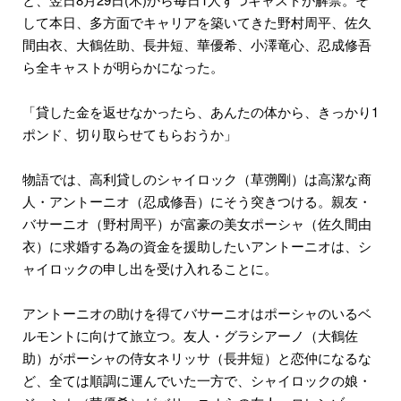
して本日、多方面でキャリアを築いてきた野村周平、佐久
間由衣、大鶴佐助、長井短、華優希、小澤竜心、忍成修吾
ら全キャストが明らかになった。
「貸した金を返せなかったら、あんたの体から、きっかり1
ポンド、切り取らせてもらおうか」
物語では、高利貸しのシャイロック（草彅剛）は高潔な商
人・アントーニオ（忍成修吾）にそう突きつける。親友・
バサーニオ（野村周平）が富豪の美女ポーシャ（佐久間由
衣）に求婚する為の資金を援助したいアントーニオは、シ
ャイロックの申し出を受け入れることに。
アントーニオの助けを得てバサーニオはポーシャのいるベ
ルモントに向けて旅立つ。友人・グラシアーノ（大鶴佐
助）がポーシャの侍女ネリッサ（長井短）と恋仲になるな
ど、全ては順調に運んでいた一方で、シャイロックの娘・