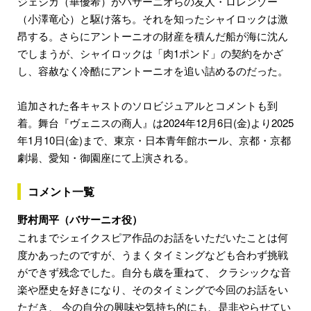
ジェシカ（華優希）がバサーニオらの友人・ロレンゾー
（小澤竜心）と駆け落ち。それを知ったシャイロックは激
昂する。さらにアントーニオの財産を積んだ船が海に沈ん
でしまうが、シャイロックは「肉1ポンド」の契約をかざ
し、容赦なく冷酷にアントーニオを追い詰めるのだった。
追加された各キャストのソロビジュアルとコメントも到
着。舞台『ヴェニスの商人』は2024年12月6日(金)より2025
年1月10日(金)まで、東京・日本青年館ホール、京都・京都
劇場、愛知・御園座にて上演される。
コメント一覧
野村周平（バサーニオ役）
これまでシェイクスピア作品のお話をいただいたことは何
度かあったのですが、うまくタイミングなども合わず挑戦
ができず残念でした。自分も歳を重ねて、 クラシックな音
楽や歴史を好きになり、そのタイミングで今回のお話をい
ただき、 今の自分の興味や気持ち的にも、是非やらせてい