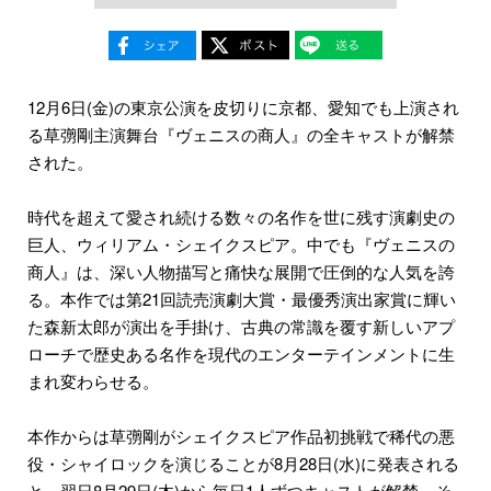
12月6日(金)の東京公演を皮切りに京都、愛知でも上演され
る草彅剛主演舞台『ヴェニスの商人』の全キャストが解禁
された。
時代を超えて愛され続ける数々の名作を世に残す演劇史の
巨人、ウィリアム・シェイクスピア。中でも『ヴェニスの
商人』は、深い人物描写と痛快な展開で圧倒的な人気を誇
る。本作では第21回読売演劇大賞・最優秀演出家賞に輝い
た森新太郎が演出を手掛け、古典の常識を覆す新しいアプ
ローチで歴史ある名作を現代のエンターテインメントに生
まれ変わらせる。
本作からは草彅剛がシェイクスピア作品初挑戦で稀代の悪
役・シャイロックを演じることが8月28日(水)に発表される
と、翌日8月29日(木)から毎日1人ずつキャストが解禁。そ