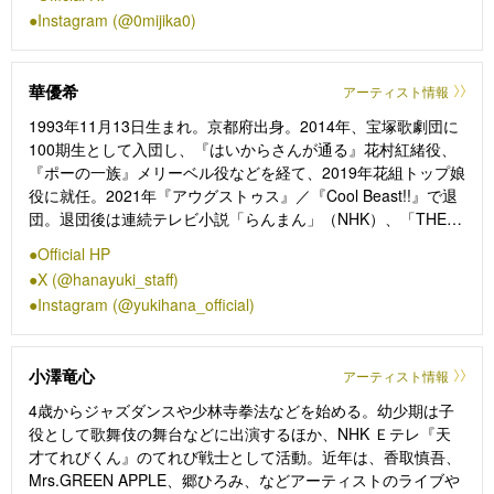
る。また小説集「ほどける骨折り球子」他、自著や連載も多数
Instagram (@0mijika0)
執筆。
華優希
アーティスト情報
1993年11月13日生まれ。京都府出身。2014年、宝塚歌劇団に
100期生として入団し、『はいからさんが通る』花村紅緒役、
『ポーの一族』メリーベル役などを経て、2019年花組トップ娘
役に就任。2021年『アウグストゥス』／『Cool Beast!!』で退
団。退団後は連続テレビ小説「らんまん」（NHK）、「THE
MYSTERYDAY〜有名人連続失踪事件の謎を追え〜」（NTV）
Official HP
など、ドラマにも出演し、新たなフィールドへも表現の場を広
X (@hanayuki_staff)
げている。退団後の出演舞台に『千と千尋の神隠し』『キング
Instagram (@yukihana_official)
ダム』『マドモアゼル・モーツァルト』がある。9月21日22日
に東京国際フォーラムホールCで開催される 柚香 光 1st Solo
Concert『TABLEAU』にゲスト出演。
小澤竜心
アーティスト情報
4歳からジャズダンスや少林寺拳法などを始める。幼少期は子
役として歌舞伎の舞台などに出演するほか、NHK Ｅテレ『天
才てれびくん』のてれび戦士として活動。近年は、香取慎吾、
Mrs.GREEN APPLE、郷ひろみ、などアーティストのライブや