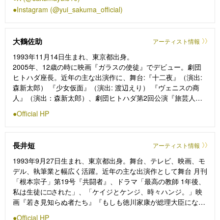
グダム 大将軍の帰還」に出演している。
Instagram (@yui_sakuma_official)
大鶴佐助
アーティスト情報
1993年11月14日生まれ、東京都出身。
2005年、12歳の時に映画『ガラスの使徒』でデビュー。劇団
ヒトハダ座長。近年の主な出演作に、舞台:『十二夜』（演出:
森新太郎） 『少女仮面』（演出: 渡辺えり） 『ヴェニスの商
⼈』（演出：森新太郎）、劇団ヒトハダ第2回公演『旅芸人の
記録』（演出：鄭義信）、『ハムレットQ1』（演出：森新太
Official HP
郎）、『ジャズ大名』（演出：福原充則）、NODA・MAP第26
回『兎、波を走る』（演出：野田秀樹）、『サンソンールイ16
世の首を刎ねた男ー』（演出：白井晃）、『気づかいルーシ
長井短
アーティスト情報
ー』(演出: ノゾエ征爾)、『パンドラの鐘』(演出: 杉原邦夫）な
ど。
1993年9月27日生まれ、東京都出身。舞台、テレビ、映画、モ
デル、執筆業と幅広く活躍。近年の主な出演作として舞台 月刊
「根本宗子」第19号『共闘者』、ドラマ「最高の教師 1年後、
私は生徒に□された」、「ケイジとケンジ、時々ハンジ。」映
画『若き見知らぬ者たち』『もしも徳川家康が総理大臣になっ
たら』『PERFECT DAYS』ラジオ「NEXT名人寄席」などがあ
Official HP