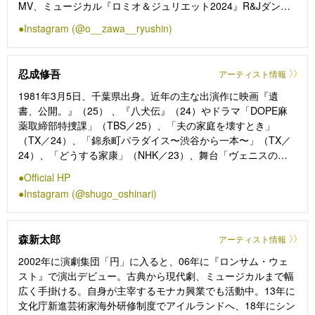
MV、ミュージカル『ロミオ＆ジュリエット2024』R&Jダンサ
ー、舞台『多重露光』、『斑鳩の王子 ー戯史 聖徳太子伝ー』
Instagram (@o__zawa__ryushin)
など俳優・ダンサーとして活動し、9月に柚香光1st Solo
Concert『TABLEAU』出演。
忍成修吾
アーティスト情報
1981年3月5日、千葉県出身。近年の主な出演作に映画『遺
書、公開。』（25） 、『八犬伝』（24）やドラマ「DOPE麻
薬取締部特捜課」（TBS／25）、「夫の家庭を壊すとき」
（TX／24）、「錦糸町パラダイス〜渋谷から一本〜」（TX／
24）、「どうする家康」（NHK／23）、舞台「ヴェニスの商
人」（24）などがある。
Official HP
Instagram (@shugo_oshinari)
森新太郎
アーティスト情報
2002年に演劇集団「円」に入ると、06年に『ロンサム・ウェ
スト』で演出デビュー。古典から現代劇、ミュージカルまで幅
広く手掛ける。自身が主宰するモナカ興業でも活動中。13年に
文化庁新進芸術家海外研修制度でアイルランドへ、18年にシン