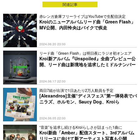
関連記事
赤レンガ倉庫フリーライブはYouTubeで生配信決定
Kroiのニューアルバムリード曲「Green Flash」
MV公開、内田怜央はバイクで疾走
2024.06.20 23:00
リード曲「Green Flash」は明日夜にラジオ初オンエア
Kroi新アルバム『Unspoiled』全曲プレビュー公
開、リード曲は新境地を追求したミドルナンバー
2024.06.17 22:00
両日7組が出演で1日あたり2万人動員を予定
[Alexandros]主催“ディスフェス”第一弾発表でバ
ニラズ、ホルモン、Saucy Dog、Kroiら
2024.06.05 22:00
“音楽”を追求し続けるKroiらしさが詰まった1曲に
Kroi新曲「Amber」配信スタート、3rdアルバム
リリースに向けて新アーティスト写真も公開