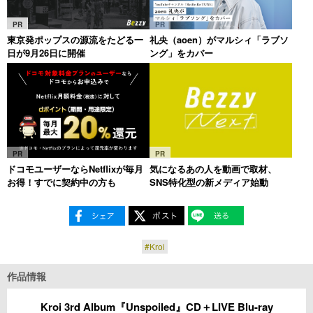
PR
PR
東京発ポップスの源流をたどる一
礼央（aoen）がマルシィ「ラブソ
日が9月26日に開催
ング」をカバー
PR
PR
ドコモユーザーならNetflixが毎月
気になるあの人を動画で取材、
お得！すでに契約中の方も
SNS特化型の新メディア始動
#Kroi
作品情報
Kroi 3rd Album『Unspoiled』CD＋LIVE Blu-ray