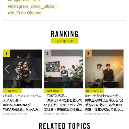
初のアリーナツアーを開催予定。
Instagram (@kroi_official)
YouTube Channel
ランキング
1
2
3
NEWS
SPECIAL
INTERVIEW
8月8日リリースのデビュー曲
「TOKYO POP
舞台で初共演中の2人が明か
3
は「Time is money」
ノノガ出身・
CHRONICLE」特集
「東京はいいなあと思って
す、今の自分をつくる恩人の
田中圭×矢崎広と考える“兄
た
R
存在
ASHA×KOKONAが
いました」シティポップの
弟もの”の魅力 20年来の
が
TAKARA結成、ちゃんみな
立役者・伊藤銀次の名曲回
先輩・後輩が初めて見つけ
主宰レーベル第2弾アーテ
想録
た互いの共通点とは
S
2026.08.05 21:00
2026.08.02 12:00
2026.08.04 17:00
20
ィストに