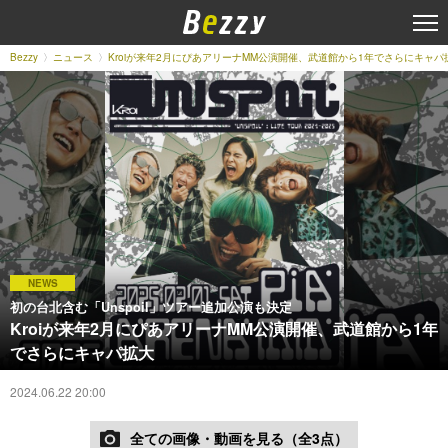
Bezzy
ニュース
Kroiが来年2月にぴあアリーナMM公演開催、武道館から1年でさらにキャパ
NEWS
初の台北含む「Unspoil」ツアー追加公演も決定
Kroiが来年2月にぴあアリーナMM公演開催、武道館から1年
でさらにキャパ拡大
2024.06.22 20:00
全ての画像・動画を見る（全3点）