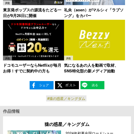
PR
PR
東京発ポップスの源流をたどる一
礼央（aoen）がマルシィ「ラブソ
日が9月26日に開催
ング」をカバー
PR
PR
ドコモユーザーならNetflixが毎月
気になるあの人を動画で取材、
お得！すでに契約中の方も
SNS特化型の新メディア始動
#猿の惑星／キングダム
作品情報
猿の惑星／キングダム
2024年初夏全国ロードショー