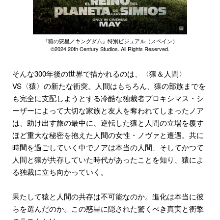
『猿の惑星／キングダム』特別ビジュアル（スペイン）
©︎2024 20th Century Studios. All Rights Reserved.
そんな300年後の世界で描かれるのは、〈猿＆人間〉
VS〈猿〉の新たな衝突。人間はもちろん、猿の部族までを
も完全に支配しようとする冷酷な独裁者プロキシマス・シ
ーザーによって大切な家族と友人を奪われてしまったノア
は、助け出す旅の最中に、逆転した猿と人間の立場を覆す
ほど重大な秘密を抱えた人間の女性・ノヴァと遭遇。共に
時間を過ごしていく中でノアは本当の人間、そしてかつて
人間と猿が共存していた時代があったことを知り、猿によ
る独裁に立ち向かっていく。
果たして猿と人間の共存は不可能なのか。進化は本当に彼
らを選んだのか。この惑星に隠された驚くべき真実と衝撃