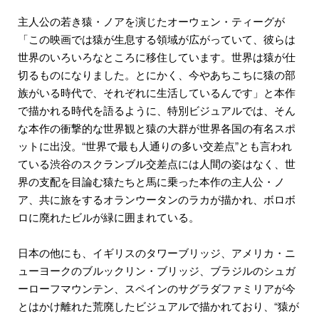
主人公の若き猿・ノアを演じたオーウェン・ティーグが
「この映画では猿が生息する領域が広がっていて、彼らは
世界のいろいろなところに移住しています。世界は猿が仕
切るものになりました。とにかく、今やあちこちに猿の部
族がいる時代で、それぞれに生活しているんです」と本作
で描かれる時代を語るように、特別ビジュアルでは、そん
な本作の衝撃的な世界観と猿の大群が世界各国の有名スポ
ットに出没。“世界で最も人通りの多い交差点”とも言われ
ている渋谷のスクランブル交差点には人間の姿はなく、世
界の支配を目論む猿たちと馬に乗った本作の主人公・ノ
ア、共に旅をするオランウータンのラカが描かれ、ボロボ
ロに廃れたビルが緑に囲まれている。
日本の他にも、イギリスのタワーブリッジ、アメリカ・ニ
ューヨークのブルックリン・ブリッジ、ブラジルのシュガ
ーローフマウンテン、スペインのサグラダファミリアが今
とはかけ離れた荒廃したビジュアルで描かれており、“猿が