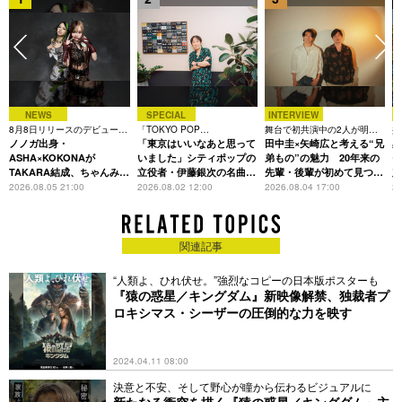
NEWS
SPECIAL
INTERVIEW
8月8日リリースのデビュー曲
「TOKYO POP
舞台で初共演中の2人が明か
共
最
は「Time is money」
ノノガ出身・
CHRONICLE」特集
「東京はいいなあと思って
す、今の自分をつくる恩人の
田中圭×矢崎広と考える“兄
田
存在
ASHA×KOKONAが
いました」シティポップの
弟もの”の魅力 20年来の
モ
TAKARA結成、ちゃんみな
立役者・伊藤銀次の名曲回
先輩・後輩が初めて見つけ
定
主宰レーベル第2弾アーテ
想録
た互いの共通点とは
L
2026.08.05 21:00
2026.08.02 12:00
2026.08.04 17:00
20
ィストに
関連記事
“人類よ、ひれ伏せ。”強烈なコピーの日本版ポスターも
『猿の惑星／キングダム』新映像解禁、独裁者プ
ロキシマス・シーザーの圧倒的な力を映す
2024.04.11 08:00
決意と不安、そして野心が瞳から伝わるビジュアルに
新たなる衝突を描く『猿の惑星／キングダム』主