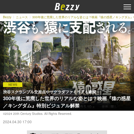
Bezzy
ニュース
300年後に荒廃した世界のリアルな姿とは？映画『猿の惑星／キングダム
NEWS
渋谷スクランブル交差点やサグラダファミリアも劇変
300年後に荒廃した世界のリアルな姿とは？映画『猿の惑星
／キングダム』特別ビジュアル解禁
©︎2024 20th Century Studios. All Rights Reserved.
2024.04.30 17:00