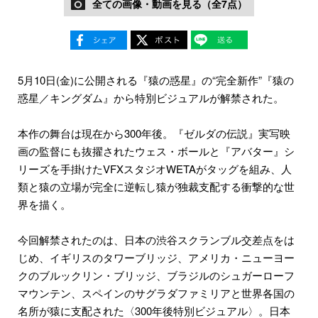
全ての画像・動画を見る（全7点）
5月10日(金)に公開される『猿の惑星』の“完全新作”『猿の
惑星／キングダム』から特別ビジュアルが解禁された。
本作の舞台は現在から300年後。『ゼルダの伝説』実写映
画の監督にも抜擢されたウェス・ボールと『アバター』シ
リーズを手掛けたVFXスタジオWETAがタッグを組み、人
類と猿の立場が完全に逆転し猿が独裁支配する衝撃的な世
界を描く。
今回解禁されたのは、日本の渋谷スクランブル交差点をは
じめ、イギリスのタワーブリッジ、アメリカ・ニューヨー
クのブルックリン・ブリッジ、ブラジルのシュガーローフ
マウンテン、スペインのサグラダファミリアと世界各国の
名所が猿に支配された〈300年後特別ビジュアル〉。日本