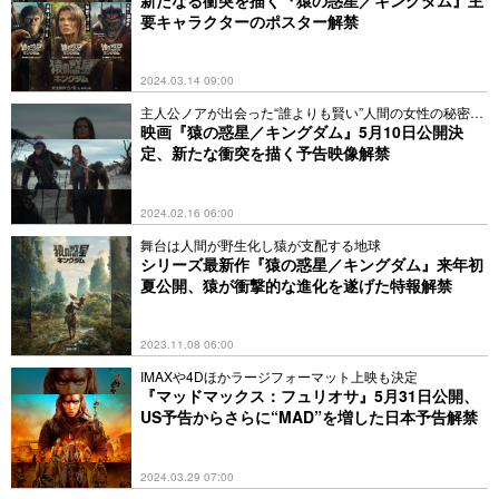
要キャラクターのポスター解禁
2024.03.14 09:00
主人公ノアが出会った“誰よりも賢い”人間の女性の秘密と
は
映画『猿の惑星／キングダム』5月10日公開決
定、新たな衝突を描く予告映像解禁
2024.02.16 06:00
舞台は人間が野生化し猿が支配する地球
シリーズ最新作『猿の惑星／キングダム』来年初
夏公開、猿が衝撃的な進化を遂げた特報解禁
2023.11.08 06:00
IMAXや4Dほかラージフォーマット上映も決定
『マッドマックス：フュリオサ』5月31日公開、
US予告からさらに“MAD”を増した日本予告解禁
2024.03.29 07:00