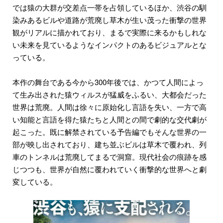
では猿の大群が交差点一帯を占領しているほか、渋谷の馴
染みあるビルや道路が荒廃し草木が生い茂った衝撃の世界
観がリアルに描かれており、まるで実際に来るかもしれな
い未来を見ているようなインパクトのあるビジュアルとな
っている。
本作の舞台である今から300年後では、かつて人間によっ
て生み出された猿ウィルスが猛威をふるい、大都会だった
世界は荒廃。人間は徐々に原始化し言語を失い、一方で高
い知能と言語を得た猿たちと人間との間で劇的な交代劇が
起こった。既に解禁されている予告編でもそんな世界の一
部が映し出されており、建ち並ぶビルは草木で覆われ、列
車のトンネルは荒廃してまるで洞窟。現代社会の痕跡を感
じつつも、世界が自然に覆われていく衝撃的な世界へと劇
変している。