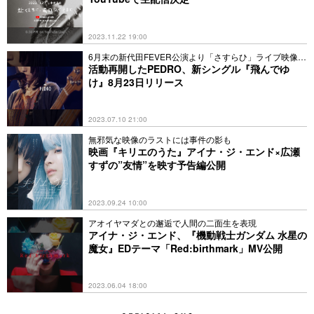
2023.11.22 19:00
6月末の新代田FEVER公演より「さすらひ」ライブ映像も
公開
活動再開したPEDRO、新シングル『飛んでゆ
け』8月23日リリース
2023.07.10 21:00
無邪気な映像のラストには事件の影も
映画『キリエのうた』アイナ・ジ・エンド×広瀬
すずの”友情”を映す予告編公開
2023.09.24 10:00
アオイヤマダとの邂逅で人間の二面生を表現
アイナ・ジ・エンド、『機動戦士ガンダム 水星の
魔女』EDテーマ「Red:birthmark」MV公開
2023.06.04 18:00