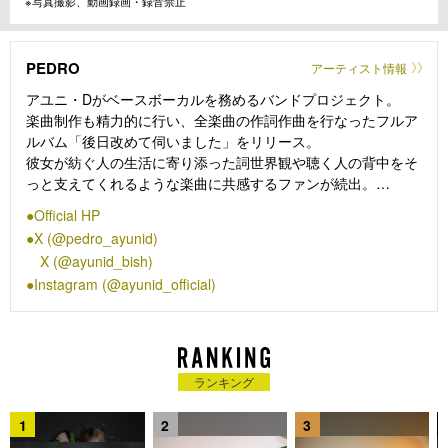
※写真撮影、動画録画・録音禁止
PEDRO
アーティスト情報
アユニ・Dがベースボーカルを務めるバンドプロジェクト。
楽曲制作も精力的に行い、全楽曲の作詞作曲を行なったフルア
ルバム「後日改めて伺いました」をリリース。
彼女が紡ぐ人の生活に寄り添った詞世界観や聴く人の背中をそ
っと支えてくれるような楽曲に共感するファンが続出。
唯一無二のキャラクターそして独特の世界観や感性が大きな支
Official HP
持を集めている。
X (@pedro_ayunid)
X (@ayunid_bish)
Instagram (@ayunid_official)
ランキング
1
2
3