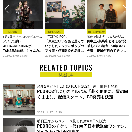
NEWS
SPECIAL
INTERVIEW
8月8日リリースのデビュー曲
「TOKYO POP
舞台で初共演中の2人が明か
楽
は「Time is money」
ノノガ出身・
CHRONICLE」特集
「東京はいいなあと思って
す、今の自分をつくる恩人の
田中圭×矢崎広と考える“兄
着
T
存在
ASHA×KOKONAが
いました」シティポップの
弟もの”の魅力 20年来の
表
TAKARA結成、ちゃんみな
立役者・伊藤銀次の名曲回
先輩・後輩が初めて見つけ
m
主宰レーベル第2弾アーテ
想録
た互いの共通点とは
2026.08.05 21:00
2026.08.02 12:00
2026.08.04 17:00
20
ィストに
関連記事
来年2月からPEDRO TOUR 2024「慈」開催も発表
PEDRO2年ぶりのアルバム『赴くままに、胃の向
くままに』配信スタート、CD発売も決定
2023.11.27 19:30
明日正午からステージ見切れ席を3円で販売
PEDROのチケット代100円日本武道館ワンマン、
YouTubeで生配信決定