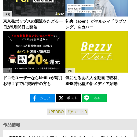
PR
PR
東京発ポップスの源流をたどる一
礼央（aoen）がマルシィ「ラブソ
日が9月26日に開催
ング」をカバー
PR
PR
ドコモユーザーならNetflixが毎月
気になるあの人を動画で取材、
お得！すでに契約中の方も
SNS特化型の新メディア始動
#PEDRO
#アユニ・D
作品情報