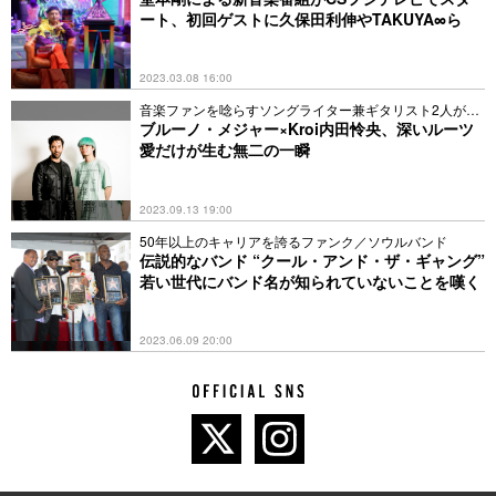
ート、初回ゲストに久保田利伸やTAKUYA∞ら
2023.03.08 16:00
音楽ファンを唸らすソングライター兼ギタリスト2人が初
邂逅
ブルーノ・メジャー×Kroi内田怜央、深いルーツ
愛だけが生む無二の一瞬
2023.09.13 19:00
50年以上のキャリアを誇るファンク／ソウルバンド
伝説的なバンド “クール・アンド・ザ・ギャング”
若い世代にバンド名が知られていないことを嘆く
2023.06.09 20:00