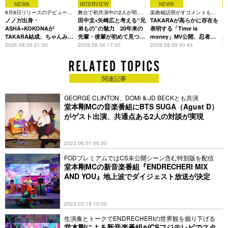
Creative Direction : Tsuyoshi Takahashi
NEWS
INTERVIEW
NEWS
8月8日リリースのデビュー曲
舞台で初共演中の2人が明か
楽曲秘話明かすコメントも到
「
Art Direction & Design: Yudai Osawa
は「Time is money」
ノノガ出身・
す、今の自分をつくる恩人の
田中圭×矢崎広と考える“兄
着、1st EPも8月24日配信へ
TAKARAが高らかに存在を
C
存在
ASHA×KOKONAが
弟もの”の魅力 20年来の
表明する「Time is
TAKARA結成、ちゃんみな
先輩・後輩が初めて見つけ
money」MV公開、忍者と
主宰レーベル第2弾アーテ
た互いの共通点とは
花魁姿で世界観を体現
2026.08.05 21:00
2026.08.04 17:00
2026.08.09 00:45
20
ィストに
関連記事
GEORGE CLINTON、DOMi & JD BECKとも共演
堂本剛MCの音楽番組にBTS SUGA（Agust D）
がゲスト出演、共通点ある2人の対談が実現
2023.06.01 06:00
FODプレミアムではCS未公開シーン含む特別版を配信
堂本剛MCの新音楽番組『ENDRECHERI MIX
AND YOU』地上波でダイジェスト放送が決定
2023.03.19 10:00
生演奏とトークでENDRECHERIの世界観を掘り下げる
堂本剛による新音楽番組がCSフジテレビでスタ