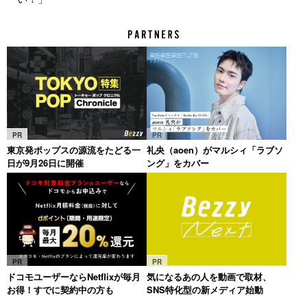
PR
PR
東京発ポップスの源流をたどる一
礼央（aoen）がマルシィ「ラブソ
日が9月26日に開催
ング」をカバー
PR
PR
ドコモユーザーならNetflixが毎月
気になるあの人を動画で取材、
お得！すでに契約中の方も
SNS特化型の新メディア始動