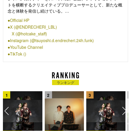
トを横断するクリエイティブプロデューサーとして、新たな概
念と体験を発信し続けている。
Pファンクの創始者ジョージ・クリントンに感銘を受けなが
Official HP
ら、ファンクミュージックを軸にしたジャンルレスな音楽を世
X (@ENDRECHERI_LBL)
の中へとアウトプットしている。2022年には、ファンク専門の
X (@hotcake_staff)
米音楽メディア「Funkatopia」が選ぶ「2021年ベストファン
Instagram (@tsuyoshi.d.endrecheri.24h.funk)
クアルバム20」 に、エンドリケリーのアルバム『GO TO
YouTube Channel
FUNK』がプリンスやシルク・ソニックらの作品と並んで選出
され話題となった。
TikTok ()
2023年、ジョージ・クリントンのバンド、パーラメント・ファ
ンカデリックのメンバーとしてライブ出演し、その後2024年に
は「雑味 feat. George Clinton」をリリース。2025年、ミニア
ルバム『END RE』をリリースし全国9箇所約3万人を動員する
ランキング
全国ツアーを実施。
また、世界的IPである「パックマン」やNetflixシリーズ「スト
1
2
3
レンジャー・シングス 未知の世界」とのファッションコラボア
イテムをプロデュースしている。
2026年、全国6都市を回るツアー「NEW CHAPTER」でリリー
ス前のアルバム『new chapter purple』から未発表の新曲を多
数披露し、すでにアルバムへの期待が高まっている。