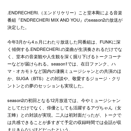
.ENDRECHERI.（エンドリケリー）こと堂本剛による音楽
番組『ENDRECHERI MIX AND YOU』のseason2の放送が
決定した。
今年3月から4ヵ月にわたり放送した同番組は、FUNKに深
く傾倒する.ENDRECHERI.の楽曲が生演奏されるだけでな
く、堂本の音楽観や人生観を深く掘り下げるトークコーナ
ーなどが届けられる。season1では、在日ファンク、ハ
マ・オカモトなど国内の凄腕ミュージシャンとの共演のほ
か、SUGA（BTS）との対談や、敬愛するジョージ・クリ
ントンとの夢のセッションも実現した。
season2の初回となる12月放送では、今やミュージシャン
としてだけでなく、俳優としても活躍するアヴちゃん（女
王蜂）との対談が実現。二人は初対面だったが、トークで
は共感できることが多すぎて予定の収録時間では会話が収
まりきらないほどだったという。