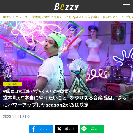
Bezzy
ニュース
堂本剛が“本当にやりたいこと”をやり切る音楽番組、さらにパワーアップしたs
NEWS
初回には女王蜂アヴちゃんとの初対面が実現
堂本剛が“本当にやりたいこと”をやり切る音楽番組、さら
にパワーアップしたseason2が放送決定
2023.11.14 21:00