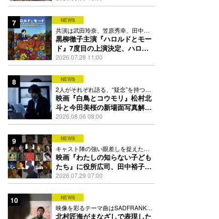
踊る
NEWS
7
共演は武田玲奈、笠原秀幸、田中要
次、井川遥
黒柳徹子主演『ハロルドとモー
ド』7度目の上演決定、ハロル
ド役はKEY TO LIT岩﨑大昇
2026.07.28 11:00
NEWS
8
2人がそれぞれ語る、“疑念”を持つこ
との苦しさとは
映画『白鳥とコウモリ』松村北
斗と今田美桜の新場面写真解
禁、事件前後で一変する表情捉
2026.08.06 08:00
えた全4点
NEWS
9
キャスト陣の強い眼差しを捉えたポ
スター、本予告も解禁
映画『わたしの知らない子ども
たち』に役所広司、田中裕子、
岡田准一、吉田羊、坂東龍汰ら
2026.07.29 07:00
13人
NEWS
10
映像を彩るテーマ曲はSADFRANKが
歌う「愛の讃歌」カバー
北村匠海がまなざしで表現した