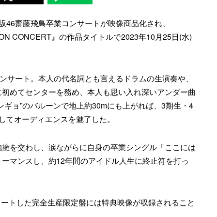
坂46齋藤飛鳥卒業コンサートが映像商品化され、
UATION CONCERT』の作品タイトルで2023年10月25日(水)
コンサート。本人の代名詞とも言えるドラムの生演奏や、
に初めてセンターを務め、本人も思い入れ深いアンダー曲
ギョ”のバルーンで地上約30mにも上がれば、3期生・4
してオーディエンスを魅了した。
抱擁を交わし、涙ながらに自身の卒業シングル「ここには
ーマンスし、約12年間のアイドル人生に終止符を打っ
ンプリートした完全生産限定盤には特典映像が収録されること