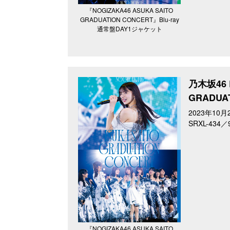
『NOGIZAKA46 ASUKA SAITO
GRADUATION CONCERT』Blu-ray
通常盤DAY1ジャケット
乃木坂46 L
GRADUA
2023年10月
SRXL-434
『NOGIZAKA46 ASUKA SAITO