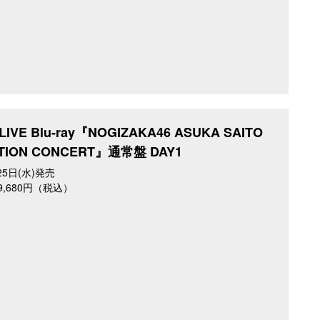
IVE Blu-ray『NOGIZAKA46 ASUKA SAITO
TION CONCERT』通常盤 DAY1
25日(水)発売
／9,680円（税込）