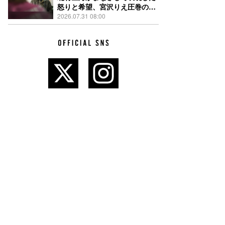
怒りと希望、宮沢りえ圧巻の演
技が光る『しびれ』90秒予告解
2026.07.31 08:00
禁