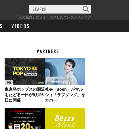
「人の魅力」にフォーカスしたエンタメメディア
PR
PR
東京発ポップスの源流
礼央（aoen）がマル
をたどる一日が9月26
シィ「ラブソング」を
日に開催
カバー