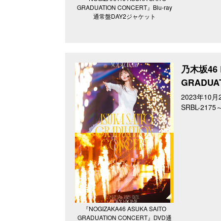
GRADUATION CONCERT』Blu-ray
通常盤DAY2ジャケット
乃木坂46 L
GRADUA
2023年10月
SRBL-217
『NOGIZAKA46 ASUKA SAITO
GRADUATION CONCERT』DVD通