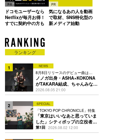
PR
PR
ドコモユーザーなら
気になるあの人を動画
Netflixが毎月お得！
で取材、SNS特化型の
すでに契約中の方も
新メディア始動
ランキング
NEWS
1
8月8日リリースのデビュー曲は
「Time is money」
ノノガ出身・ASHA×KOKONA
がTAKARA結成、ちゃんみな主
宰レーベル第2弾アーティスト
2026.08.05 21:00
に
SPECIAL
2
「TOKYO POP CHRONICLE」特集
「東京はいいなあと思っていま
した」シティポップの立役者・
伊藤銀次の名曲回想録
第1回
2026.08.02 12:00