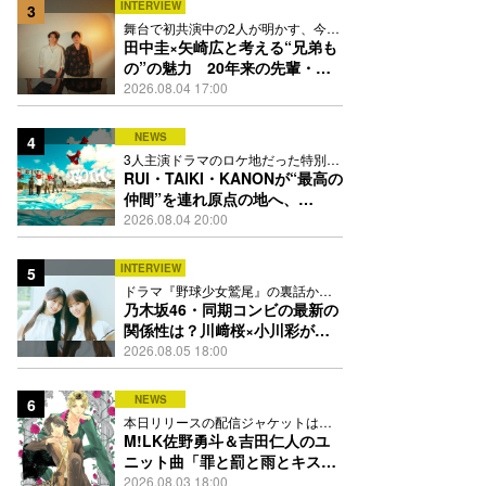
INTERVIEW
3
舞台で初共演中の2人が明かす、今の
自分をつくる恩人の存在
田中圭×矢崎広と考える“兄弟も
の”の魅力 20年来の先輩・後
輩が初めて見つけた互いの共通
2026.08.04 17:00
点とは
NEWS
4
3人主演ドラマのロケ地だった特別な
場所で撮影を敢行
RUI・TAIKI・KANONが“最高の
仲間”を連れ原点の地へ、
STARGLOW「GOTH」ダンス
2026.08.04 20:00
映像公開
INTERVIEW
5
ドラマ『野球少女鷲尾』の裏話から
隠れた素顔にたっぷり迫る
乃木坂46・同期コンビの最新の
関係性は？川﨑桜×小川彩が明
かす互いの推しポイント
2026.08.05 18:00
NEWS
6
本日リリースの配信ジャケットは
PEACH-PITが描き下ろし
M!LK佐野勇斗＆吉田仁人のユ
ニット曲「罪と罰と雨とキス」
MV公開、2人が霧雨と共に舞い
2026.08.03 18:00