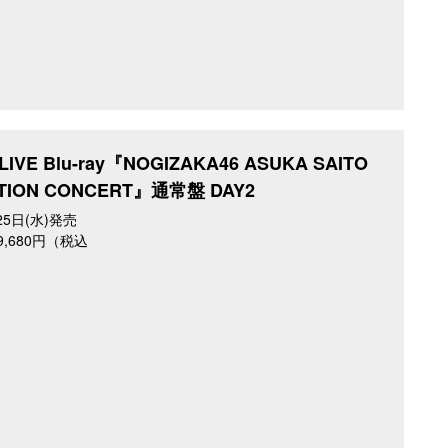
IVE Blu-ray『NOGIZAKA46 ASUKA SAITO
TION CONCERT』通常盤 DAY2
25日(水)発売
／9,680円（税込