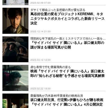
2023.02.09 07:00
ダサくて都会ぶった妄想癖の男が愛を語る
蔦谷好位置の変名プロジェクトKERENMI、キタ
ニタツヤ＆クボタカイとコラボした新曲リリース
決定
2022.12.14 21:00
理想的な年下彼氏の一面とミステリアスで冷たい一面を捉
える
『サイド バイ サイド 隣にいる人』坂口健太郎の
謎が深まる場面写真が公開
2023.03.12 12:00
虚な表情で佇む齋藤飛鳥の姿も
映画『サイド バイ サイド 隣にいる人』坂口健太
郎の“知られざる秘密”を予感させる場面写真解禁
2023.02.22 19:00
齋藤飛鳥が乃木坂46卒業後初の映画出演
坂口健太郎主演、行定勲×伊藤ちひろが贈る映画
『サイド バイ サイド 隣にいる人』4月公開決定