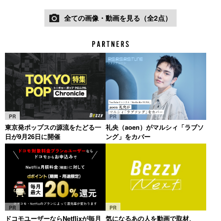
全ての画像・動画を見る（全2点）
PR
PR
東京発ポップスの源流をたどる一
礼央（aoen）がマルシィ「ラブソ
日が9月26日に開催
ング」をカバー
PR
PR
ドコモユーザーならNetflixが毎月
気になるあの人を動画で取材、