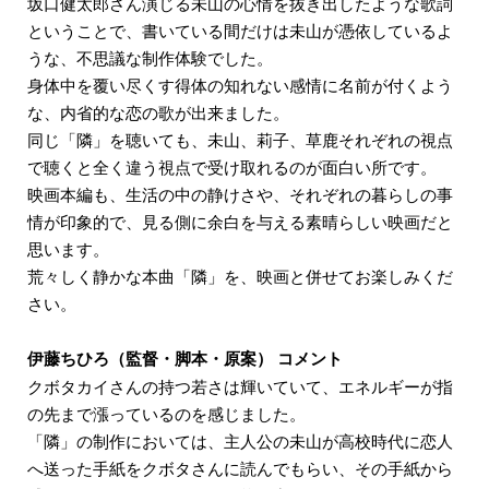
坂口健太郎さん演じる未山の心情を抜き出したような歌詞
ということで、書いている間だけは未山が憑依しているよ
うな、不思議な制作体験でした。
身体中を覆い尽くす得体の知れない感情に名前が付くよう
な、内省的な恋の歌が出来ました。
同じ「隣」を聴いても、未山、莉子、草鹿それぞれの視点
で聴くと全く違う視点で受け取れるのが面白い所です。
映画本編も、生活の中の静けさや、それぞれの暮らしの事
情が印象的で、見る側に余白を与える素晴らしい映画だと
思います。
荒々しく静かな本曲「隣」を、映画と併せてお楽しみくだ
さい。
伊藤ちひろ（監督・脚本・原案） コメント
クボタカイさんの持つ若さは輝いていて、エネルギーが指
の先まで漲っているのを感じました。
「隣」の制作においては、主人公の未山が高校時代に恋人
へ送った手紙をクボタさんに読んでもらい、その手紙から