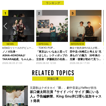
ランキング
1
2
3
NEWS
SPECIAL
INTERVIEW
8月8日リリースのデビュー曲
「TOKYO POP
舞台で初共演中の2人が明か
楽
は「Time is money」
ノノガ出身・
CHRONICLE」特集
「東京はいいなあと思って
す、今の自分をつくる恩人の
田中圭×矢崎広と考える“兄
着
T
存在
ASHA×KOKONAが
いました」シティポップの
弟もの”の魅力 20年来の
表
TAKARA結成、ちゃんみな
立役者・伊藤銀次の名曲回
先輩・後輩が初めて見つけ
m
主宰レーベル第2弾アーテ
想録
た互いの共通点とは
2026.08.05 21:00
2026.08.02 12:00
2026.08.04 17:00
20
ィストに
関連記事
主題歌はクボタカイ「隣」、劇中音楽はYaffleが担当
坂口健太郎主演『サイド バイ サイド 隣にいる
人』予告編解禁、King Gnu井口理ら追加キャス
ト発表