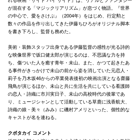
が混在する「マジックリアリズム」が息づく物語。『世界
の中心で、愛をさけぶ』（2004年）をはじめ、行定勲と
数々の作品を作り出してきた伊藤ちひろがオリジナル脚本
を書き下ろし、監督も務めた。
美術・装飾スタッフ出身である伊藤監督の感性が光る詩的
な映像世界で坂口健太郎が演じるのは、不思議な力を持
ち、傷ついた人を癒す⻘年・未山。また、かつて起きたあ
る事件がきっかけで未山の前から姿を消していた元恋人・
莉子を乃木坂46からの卒業発表後初の映画出演となる齋藤
飛鳥が演じるほか、未山と共に生活を共にしている看護師
の恋人・詩織に市川実日子、未山の高校時代の後輩であ
り、ミュージシャンとして活動している草鹿に浅香航大、
詩織の娘・美々（みみ）に磯村アメリといった、個性的な
キャストが名を連ねる。
クボタカイ コメント