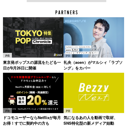
PR
PR
東京発ポップスの源流をたどる一
礼央（aoen）がマルシィ「ラブソ
日が9月26日に開催
ング」をカバー
PR
PR
ドコモユーザーならNetflixが毎月
気になるあの人を動画で取材、
お得！すでに契約中の方も
SNS特化型の新メディア始動