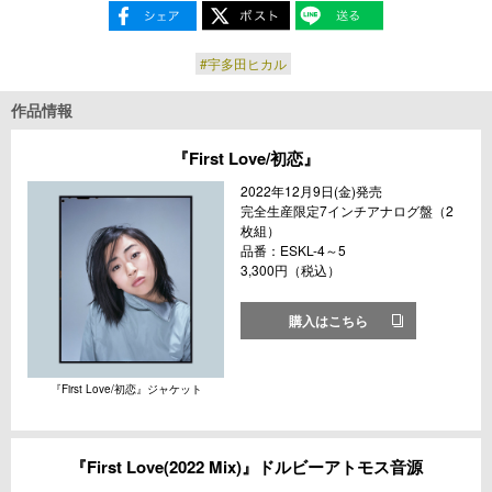
#宇多田ヒカル
作品情報
『First Love/初恋』
2022年12月9日(金)発売
完全生産限定7インチアナログ盤（2
枚組）
品番：ESKL-4～5
3,300円（税込）
購入はこちら
『First Love/初恋』ジャケット
『First Love(2022 Mix)』ドルビーアトモス音源