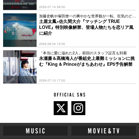
2026.07.14 08:00
加藤史帆や塚田僚一の爽やかな世界観が一転、狂気のどん
底に
土屋太鳳×佐久間大介『マッチング TRUE
LOVE』特別映像解禁、登場人物たちを恋リア風
に紹介
2026.08.04 15:00
「本当に愛に溢れた2人」前回のスタッフ証言も到着
永瀬廉＆髙橋海人が番組史上最難ミッションに挑
む『King & Princeがまちあわせ』EP5予告解禁
2026.07.10 17:00