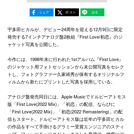
宇多田ヒカルが、デビュー24周年を迎える12月9日に限定
発売する7インチアナログ盤2枚組『First Love/初恋』のジ
ャケット写真を公開した。
今作には、1998年末に行われた1stアルバム『First Love』
のジャケット用フォトセッションから未公開写真をセレク
トし、フォトグラファー久家靖秀が保有するオリジナルフ
ィルムから新たにプリントした写真を採用している。
アナログ盤発売同日には、Apple Musicでドルビーアトモス
版「First Love(2022 Mix)」「初恋」の配信、ならびに
「First Love(2022 Mix)」「初恋(2022 Remastering)」の配
信もスタート。ドルビーアトモス版は近年の宇多田ヒカル
の作品をすべて手掛けるグラミー受賞エンジニアのスティ
ーブ・フィッツモーリスがミックスした音源で、緻密にデ