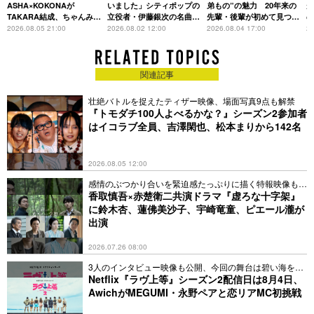
の全国ツアー「SCIENCE FICTION TOUR 2024」を開催。9月
存在
ASHA×KOKONAが
いました」シティポップの
弟もの”の魅力 20年来の
が
TAKARA結成、ちゃんみな
立役者・伊藤銀次の名曲回
先輩・後輩が初めて見つけ
1日のKアリーナ公演をもって閉幕。
主宰レーベル第2弾アーテ
想録
た互いの共通点とは
S
2026.08.05 21:00
2026.08.02 12:00
2026.08.04 17:00
20
ィストに
2025年には「綾鷹」2年連続CM起用となり、5月2日に「Mine
or Yours」をリリース。同タイミングで、YouTubeチャンネル
関連記事
「THE FIRST TAKE」にも出演し、披露した同曲と「First
Love」が大きな話題に。4月にはコーチェラ・フェスティバル
壮絶バトルを捉えたティザー映像、場面写真9点も解禁
や8月にSONIC MANIAのシークレットアクトとして出演。9月
『トモダチ100人よべるかな？』シーズン2参加者
にリリースされた、米津玄師との楽曲「JANE DOE」が国内外
はイコラブ全員、吉澤閑也、松本まりから142名
で大ヒット。
2026.08.05 12:00
2026年新曲「パッパパラダイス」がアニメ「ちびまる子ちゃ
ん」の新エンディング主題歌に決定。同曲は4月6日より放送の
感情のぶつかり合いを緊迫感たっぷりに描く特報映像も解
禁
香取慎吾×赤楚衛二共演ドラマ『虚ろな十字架』
「綾鷹」新CM『お茶、しよっか。自宅』篇にも起用が決定。6
に鈴木杏、蓮佛美沙子、宇崎竜童、ピエール瀧が
月24日(水)には、「パッパパラダイス」7インチアナログ盤
出演
と、“UTADA”名義での2作品の初LP化含む作品がリリースされ
る。
2026.07.26 08:00
3人のインタビュー映像も公開、今回の舞台は碧い海を臨
む沖縄
Netflix『ラヴ上等』シーズン2配信日は8月4日、
AwichがMEGUMI・永野ペアと恋リアMC初挑戦