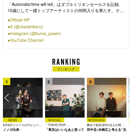
「Automatic/time will tell」はダブルミリオンセールスを記録、
15歳にして一躍トップアーティストの仲間入りを果たす。その
わずか数ヵ月後にリリースされたファーストアルバム「First
Official HP
Love」はCDセールス日本記録を樹立。いまだその記録は破ら
X (@utadahikaru)
れていない。
Instagram (@kuma_power)
YouTube Channel
以降、アルバムはすべてチャート1位を獲得。2022年に発表し
た8枚目のオリジナルアルバム「BADモード」は国内外から高
い評価を受け、海外音楽メディアPitchforkにて年間ベストアル
バム入りを果たす。宇多田ヒカルの楽曲にインスパイアを受け
て制作されたNetflixシリーズ「First Love 初恋」が日本・アジ
ランキング
アを中心に大ヒット。2023年1月19日(木)にはネットイベント
「40代はいろいろ♫」を開催した。
1
2
3
2023年7月28日(金) 映画『キングダム 運命の炎』主題歌の
「Gold ～また逢う日まで～」を配信リリース。翌1ヵ月後には
「Gold ～また逢う日まで～ (Taku’s Twice Upon a Time
Remix)」をリリースし、国内外のチャートに上位ランクイン。
NEWS
SPECIAL
INTERVIEW
2023年12月9日(土)デビュー25年を迎え、2024年4月10日、初
8月8日リリースのデビュー曲
「TOKYO POP
舞台で初共演中の2人が明か
3
のベストアルバム「SCIENCE FICTION」をリリース。6年ぶり
は「Time is money」
ノノガ出身・
CHRONICLE」特集
「東京はいいなあと思って
す、今の自分をつくる恩人の
田中圭×矢崎広と考える“兄
た
R