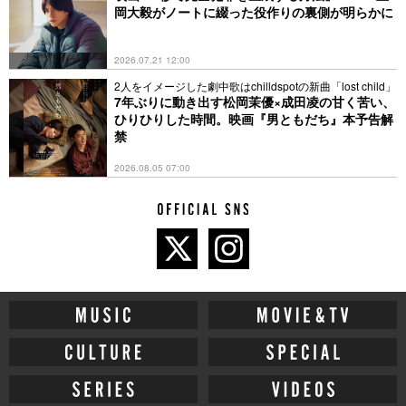
岡大毅がノートに綴った役作りの裏側が明らかに
2026.07.21 12:00
2人をイメージした劇中歌はchilldspotの新曲「lost child」
7年ぶりに動き出す松岡茉優×成田凌の甘く苦い、
ひりひりした時間。映画『男ともだち』本予告解
禁
2026.08.05 07:00