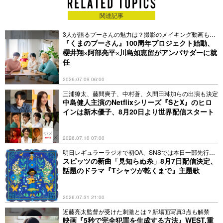
関連記事
3人が語るプーさんの魅力は？撮影のメイキング動画も公
開
『くまのプーさん』100周年プロジェクト始動、
櫻井翔×阿部亮平×川島如恵留がアンバサダーに就
任
2026.07.09 06:00
三浦獠太、藤間爽子、中村蒼、久間田琳加らの出演も決定
中島健人主演のNetflixシリーズ『SとX』のヒロ
インは新木優子、8月20日より世界配信スタート
2026.07.10 07:00
明日レギュラーラジオで初OA、SNSでは本日一部先行配
信
スピッツの新曲「見知らぬ糸」8月7日配信決定、
話題のドラマ『Tシャツが乾くまで』主題歌
2026.07.31 21:00
近藤亮太監督が受けた刺激とは？新場面写真3点も解禁
映画『5秒で完全犯罪を生成する方法』WEST.重