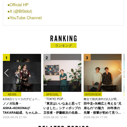
諸事情により断念し、2014年に横浜アリーナで解散。その後、
Official HP
再結成をするも2019年5月11日にマイナビBLITZ赤坂ライブに
X (@BiSidol)
て2度目の解散。第3期BiSオーディションを実施し、応募総数
YouTube Channel
2,000名を超える中、音楽活動経験がない“素人”だけで構成され
た第3期BiSの活動がスタート。活動開始半年間で、“モザイク
MV”、“200km駅伝”、“24時間ライブ”等、BiS伝統の過激な企画
を経験しながらフルアルバム3枚／EP2枚／シングル3枚をリリ
ースし、音楽業界に大きなインパクトを与え続けている。コロ
ランキング
ナ禍でも、ゲリラでの新曲発売や同楽曲を101回連続でパフォ
ーマンスするドキュメンタルMVを公開するなど、泥臭くもエ
1
2
3
モーショナルな活動を展開。“日本武道館”という夢の続きは第3
期BiSに託される。
NEWS
SPECIAL
INTERVIEW
8月8日リリースのデビュー曲
「TOKYO POP
舞台で初共演中の2人が明か
3
は「Time is money」
ノノガ出身・
CHRONICLE」特集
「東京はいいなあと思って
す、今の自分をつくる恩人の
田中圭×矢崎広と考える“兄
た
R
存在
ASHA×KOKONAが
いました」シティポップの
弟もの”の魅力 20年来の
が
TAKARA結成、ちゃんみな
立役者・伊藤銀次の名曲回
先輩・後輩が初めて見つけ
主宰レーベル第2弾アーテ
想録
た互いの共通点とは
S
2026.08.05 21:00
2026.08.02 12:00
2026.08.04 17:00
20
ィストに