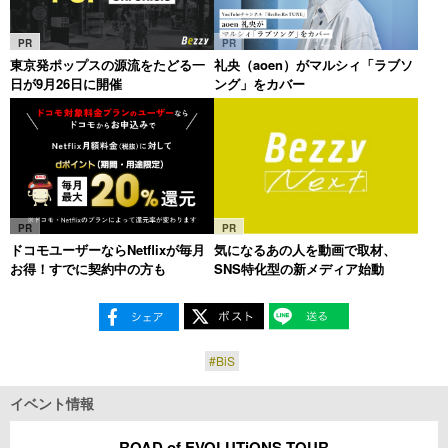
PR
PR
東京発ポップスの源流をたどる一
礼央（aoen）がマルシィ「ラブソ
日が9月26日に開催
ング」をカバー
PR
PR
ドコモユーザーならNetflixが毎月
気になるあの人を動画で取材、
お得！すでに契約中の方も
SNS特化型の新メディア始動
#BiS
イベント情報
ROAD of EVOLUTiONS TOUR