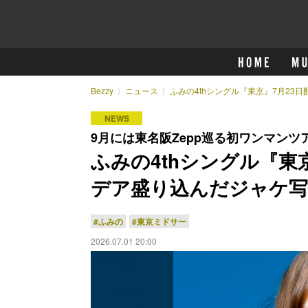
Bezzy
ニュース
ふみの4thシングル『東京』7月2
NEWS
9月には東名阪Zepp巡る初ワンマンツ
ふみの4thシングル『東
デア盛り込んだジャケ写
#ふみの
#東京ミドサー
2026.07.01 20:00