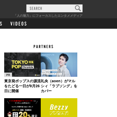
「人の魅力」にフォーカスしたエンタメメディア
PR
PR
東京発ポップスの源流
礼央（aoen）がマル
をたどる一日が9月26
シィ「ラブソング」を
日に開催
カバー