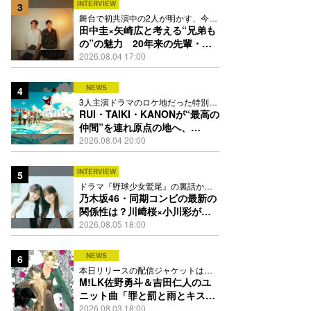
INTERVIEW
3
舞台で初共演中の2人が明かす、今の
自分をつくる恩人の存在
田中圭×矢崎広と考える“兄弟も
の”の魅力 20年来の先輩・後
輩が初めて見つけた互いの共通
2026.08.04 17:00
点とは
NEWS
4
3人主演ドラマのロケ地だった特別な
場所で撮影を敢行
RUI・TAIKI・KANONが“最高の
仲間”を連れ原点の地へ、
STARGLOW「GOTH」ダンス
2026.08.04 20:00
映像公開
INTERVIEW
5
ドラマ『野球少女鷲尾』の裏話から
隠れた素顔にたっぷり迫る
乃木坂46・同期コンビの最新の
関係性は？川﨑桜×小川彩が明
かす互いの推しポイント
2026.08.05 18:00
NEWS
6
本日リリースの配信ジャケットは
PEACH-PITが描き下ろし
M!LK佐野勇斗＆吉田仁人のユ
ニット曲「罪と罰と雨とキス」
MV公開、2人が霧雨と共に舞い
2026.08.03 18:00