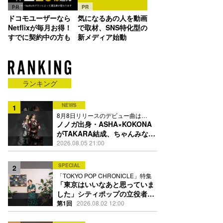
PR
PR
ドコモユーザーなら
気になるあの人を動画
Netflixが毎月お得！
で取材、SNS特化型の
すでに契約中の方も
新メディア始動
ランキング
NEWS
1
8月8日リリースのデビュー曲は
「Time is money」
ノノガ出身・ASHA×KOKONA
がTAKARA結成、ちゃんみな主
宰レーベル第2弾アーティスト
2026.08.05 21:00
に
SPECIAL
2
「TOKYO POP CHRONICLE」特集
「東京はいいなあと思っていま
した」シティポップの立役者・
伊藤銀次の名曲回想録
第1回
2026.08.02 12:00