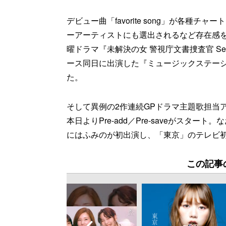
デビュー曲「favorite song」が各種チャートを席
ーアーティストにも選出されるなど存在感
曜ドラマ『未解決の女 警視庁文書捜査官 S
ース同日に出演した『ミュージックステー
た。
そして異例の2作連続GPドラマ主題歌担当
本日よりPre-add／Pre-saveがスター
にはふみのが初出演し、「東京」のテレビ
この記事