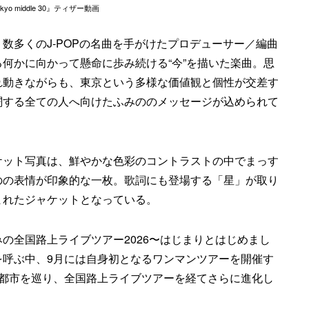
yo middle 30』ティザー動画
数多くのJ-POPの名曲を手がけたプロデューサー／編曲
何かに向かって懸命に歩み続ける“今”を描いた楽曲。思
れ動きながらも、東京という多様な価値観と個性が交差す
闘する全ての人へ向けたふみののメッセージが込められて
ケット写真は、鮮やかな色彩のコントラストの中でまっす
のの表情が印象的な一枚。歌詞にも登場する「星」が取り
まれたジャケットとなっている。
の全国路上ライブツアー2026〜はじまりとはじめまし
を呼ぶ中、9月には自身初となるワンマンツアーを開催す
3都市を巡り、全国路上ライブツアーを経てさらに進化し