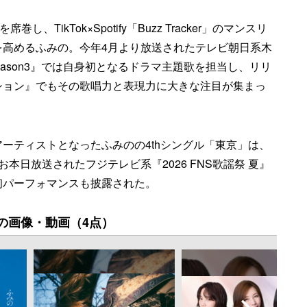
巻し、TikTok×Spotify「Buzz Tracker」のマンスリ
を高めるふみの。今年4月より放送されたテレビ朝日系木
eason3』では自身初となるドラマ主題歌を担当し、リリ
ション』でもその歌唱力と表現力に大きな注目が集まっ
アーティストとなったふみのの4thシングル「東京」は、
ト。なお本日放送されたフジテレビ系『2026 FNS歌謡祭 夏』
初パーフォマンスも披露された。
の画像・動画（4点）