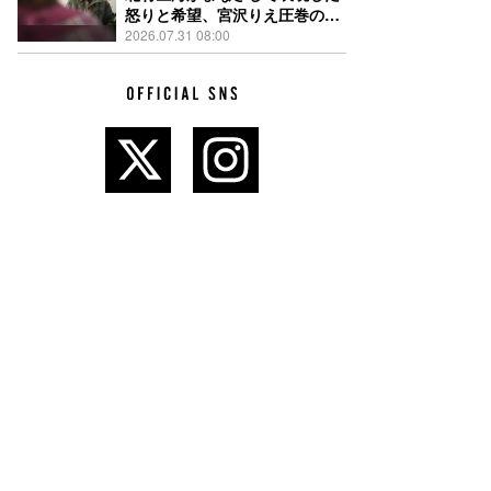
怒りと希望、宮沢りえ圧巻の演
技が光る『しびれ』90秒予告解
2026.07.31 08:00
禁