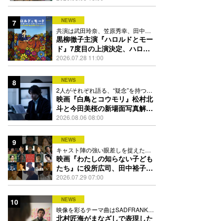
踊る
NEWS
7
共演は武田玲奈、笠原秀幸、田中要
次、井川遥
黒柳徹子主演『ハロルドとモー
ド』7度目の上演決定、ハロル
ド役はKEY TO LIT岩﨑大昇
2026.07.28 11:00
NEWS
8
2人がそれぞれ語る、“疑念”を持つこ
との苦しさとは
映画『白鳥とコウモリ』松村北
斗と今田美桜の新場面写真解
禁、事件前後で一変する表情捉
2026.08.06 08:00
えた全4点
NEWS
9
キャスト陣の強い眼差しを捉えたポ
スター、本予告も解禁
映画『わたしの知らない子ども
たち』に役所広司、田中裕子、
岡田准一、吉田羊、坂東龍汰ら
2026.07.29 07:00
13人
NEWS
10
映像を彩るテーマ曲はSADFRANKが
歌う「愛の讃歌」カバー
北村匠海がまなざしで表現した