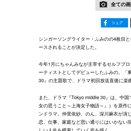
全ての画
シンガーソングライター・ふみのの4枚目とな
ースされることが決定した。
今年1月にちゃんみなが主宰するセルフプロデュ
ーティストとしてデビューしたふみの。「東京」
30』の主題歌で、ドラマ初回放送直後に楽
また、ドラマ『Tokyo middle 30』は、中国で
女の思うこと～上海女子物語～』）を原作
ンドラマ。仲里依紗、のん、深川麻衣が演
恋、仕事、家庭など思い通りにはいかない現
しい人生を模索していく姿を描く。