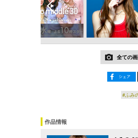
全ての画
#ふみ
作品情報