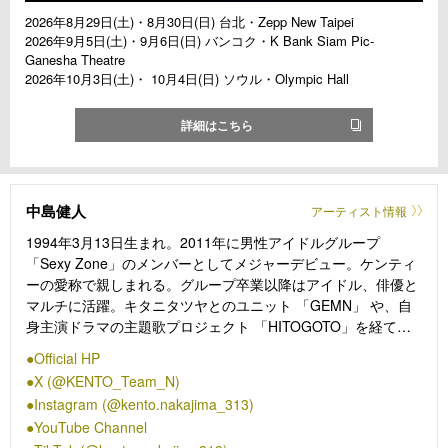
2026年8月29日(土)・8月30日(日) 台北・Zepp New Taipei
2026年9月5日(土)・9月6日(日) バンコク・K Bank Siam Pic-
Ganesha Theatre
2026年10月3日(土)・ 10月4日(日) ソウル・Olympic Hall
詳細はこちら
中島健人
アーティスト情報
1994年3月13日生まれ。2011年に男性アイドルグループ
「Sexy Zone」のメンバーとしてメジャーデビュー。ケンティ
ーの愛称で親しまれる。グループ卒業以降はアイドル、俳優と
マルチに活躍。キタニタツヤとのユニット 「GEMN」 や、自
身主演ドラマの主題歌プロジェクト 「HITOGOTO」を経て、
2024年12月25日に1stアルバム『N /bias』で待望のソロデビュ
Official HP
ー。
X (@KENTO_Team_N)
2025年1月には自身初のソロアリーナライブを開催し、約6万
Instagram (@kento.nakajima_313)
人を動員。5月にはTVアニメ「謎解きはディナーのあとで」OP
YouTube Channel
テーマを収録した1stシングル「MONTAGE」をリリース。7月