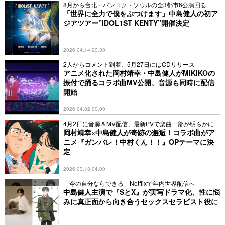
8月から台北・バンコク・ソウルの全3都市6公演回る
「世界に全力で僕をぶつけます」中島健人の初ア
ジアツアー”IDOL1ST KENTY”開催決定
2026.04.14 20:30
2人からコメント到着、5月27日にはCDリリース
アニメ化された岡村靖幸・中島健人がMIKIKOの
振付で踊るコラボ曲MV公開、音源も同時に配信
開始
2026.04.02 00:00
4月2日に音源＆MV配信、最新PVで楽曲一部が明らかに
岡村靖幸×中島健人が奇跡の邂逅！コラボ曲がア
ニメ『ガンバレ！中村くん！！』OPテーマに決
定
2026.03.18 04:00
「今の自分ならできる」Netflixで年内世界配信へ
中島健人主演で『SとX』が実写ドラマ化、性に悩
みに真正面から向き合うセックスセラピスト役に