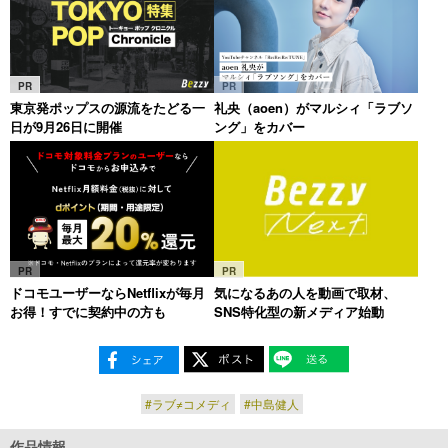
PR
PR
東京発ポップスの源流をたどる一
礼央（aoen）がマルシィ「ラブソ
日が9月26日に開催
ング」をカバー
PR
PR
ドコモユーザーならNetflixが毎月
気になるあの人を動画で取材、
お得！すでに契約中の方も
SNS特化型の新メディア始動
#ラブ≠コメディ
#中島健人
作品情報