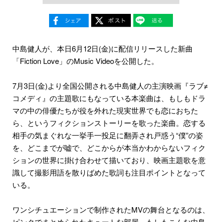
中島健人が、本日6月12日(金)に配信リリースした新曲
「Fiction Love」のMusic Videoを公開した。
7月3日(金)より全国公開される中島健人の主演映画『ラブ≠
コメディ』の主題歌にもなっている本楽曲は、もしもドラ
マの中の俳優たちが役を外れた現実世界でも恋におちた
ら、というフィクションストーリーを歌った楽曲。恋する
相手の気まぐれな一挙手一投足に翻弄され戸惑う“僕”の姿
を、どこまでが嘘で、どこからが本当かわからないフィク
ションの世界に掛け合わせて描いており、映画主題歌を意
識して撮影用語を散りばめた歌詞も注目ポイントとなって
いる。
ワンシチュエーションで制作されたMVの舞台となるのは、
ピンクでまとめられたキュートな部屋。もしもこんな中島