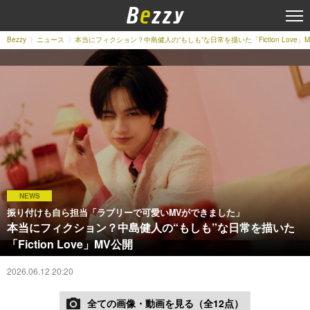
Bezzy
ニュース
本当にフィクション？中島健人の“もしも”な日常を描いた「Fiction Love」
NEWS
振り付けも自ら担当「ラブリーで可愛いMVができました」
本当にフィクション？中島健人の“もしも”な日常を描いた
「Fiction Love」MV公開
2026.06.12 20:20
全ての画像・動画を見る（全12点）