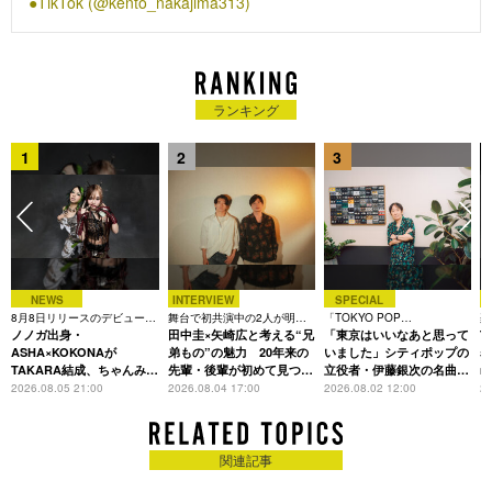
TikTok (@kento_nakajima313)
には全国7都市12公演を回る初のソロツアーを敢行、10月には
2ndシングル「IDOLIC」をリリース。2026年2月にリリースし
た2ndアルバム「IDOL1ST」はオリコンアルバムランキングで
ソロ初の3冠を達成。現在アルバムをひっさげた全国ツアー
「”IDOL1ST 中島健人”LIVE TOUR 2026」を開催中。8月から
ランキング
は台北・バンコク・ソウルを回るアジアツアーを開催予定。
1
2
3
NEWS
INTERVIEW
SPECIAL
8月8日リリースのデビュー曲
舞台で初共演中の2人が明か
「TOKYO POP
楽
は「Time is money」
ノノガ出身・
す、今の自分をつくる恩人の
田中圭×矢崎広と考える“兄
CHRONICLE」特集
「東京はいいなあと思って
着
T
存在
ASHA×KOKONAが
弟もの”の魅力 20年来の
いました」シティポップの
表
TAKARA結成、ちゃんみな
先輩・後輩が初めて見つけ
立役者・伊藤銀次の名曲回
m
主宰レーベル第2弾アーテ
た互いの共通点とは
想録
2026.08.05 21:00
2026.08.04 17:00
2026.08.02 12:00
20
ィストに
関連記事