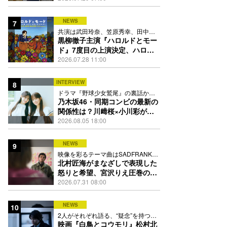
13人
NEWS
7
共演は武田玲奈、笠原秀幸、田中要
次、井川遥
黒柳徹子主演『ハロルドとモー
ド』7度目の上演決定、ハロル
ド役はKEY TO LIT岩﨑大昇
2026.07.28 11:00
INTERVIEW
8
ドラマ『野球少女鷲尾』の裏話から
隠れた素顔にたっぷり迫る
乃木坂46・同期コンビの最新の
関係性は？川﨑桜×小川彩が明
かす互いの推しポイント
2026.08.05 18:00
NEWS
9
映像を彩るテーマ曲はSADFRANKが
歌う「愛の讃歌」カバー
北村匠海がまなざしで表現した
怒りと希望、宮沢りえ圧巻の演
技が光る『しびれ』90秒予告解
2026.07.31 08:00
禁
NEWS
10
2人がそれぞれ語る、“疑念”を持つこ
との苦しさとは
映画『白鳥とコウモリ』松村北