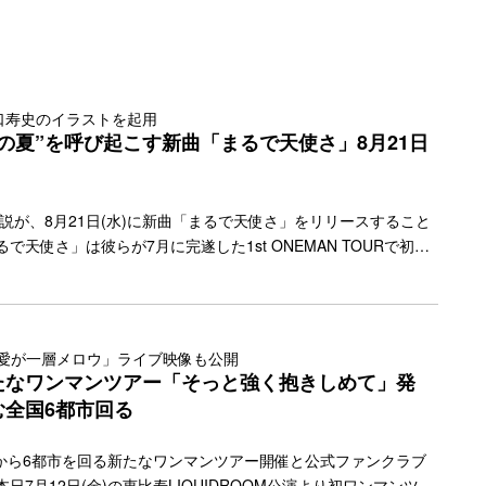
演も決定するなど、ライブでのパフォーマンスにも実力が垣間
口寿史のイラストを起用
の夏”を呼び起こす新曲「まるで天使さ」8月21日
説が、8月21日(水)に新曲「まるで天使さ」をリリースすること
で天使さ」は彼らが7月に完遂した1st ONEMAN TOURで初披
中でもリリースを待ち望まれていた楽曲。瞬く間に過ぎ去ってし
ョナルなひと夏の恋をテーマに描かれたサマーチューンとなって
OPSの要素を各所に散りばめながらも、全体は現在を生きる離婚
遊び心あるアレンジが施された今作。絶妙なバランスで、老若男
「愛が一層メロウ」ライブ映像も公開
あの夏”を感じられる表現にした渾身の1作となった。 配信ジャ
たなワンマンツアー「そっと強く抱きしめて」発
前よりファンを公言し、アツい要望… <a class="more-link"
む全国6都市回る
y.jp/2024/08/48848/"></a>
月から6都市を回る新たなワンマンツアー開催と公式ファンクラブ
日7月12日(金)の恵比寿LIQUIDROOM公演より初ワンマンツア