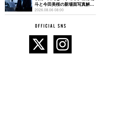
斗と今田美桜の新場面写真解
禁、事件前後で一変する表情捉
2026.08.06 08:00
えた全4点