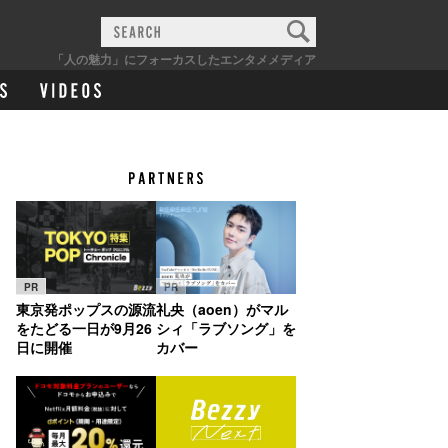
「人の魅力」にフォーカスしたエンタメメディア
PR
PR
東京発ポップスの源流
礼央（aoen）がマル
をたどる一日が9月26
シィ「ラブソング」を
日に開催
カバー