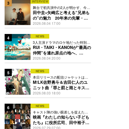
INTERVIEW
3
舞台で初共演中の2人が明かす、今の
自分をつくる恩人の存在
田中圭×矢崎広と考える“兄弟も
の”の魅力 20年来の先輩・後
輩が初めて見つけた互いの共通
2026.08.04 17:00
点とは
NEWS
4
3人主演ドラマのロケ地だった特別な
場所で撮影を敢行
RUI・TAIKI・KANONが“最高の
仲間”を連れ原点の地へ、
STARGLOW「GOTH」ダンス
2026.08.04 20:00
映像公開
NEWS
5
本日リリースの配信ジャケットは
PEACH-PITが描き下ろし
M!LK佐野勇斗＆吉田仁人のユ
ニット曲「罪と罰と雨とキス」
MV公開、2人が霧雨と共に舞い
2026.08.03 18:00
踊る
NEWS
6
キャスト陣の強い眼差しを捉えたポ
スター、本予告も解禁
映画『わたしの知らない子ども
たち』に役所広司、田中裕子、
岡田准一、吉田羊、坂東龍汰ら
2026.07.29 07:00