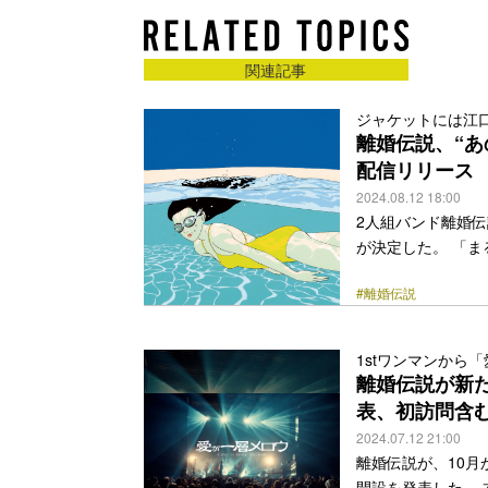
ールドアウト。本年9月には武道館2DAYS公
見える新進気鋭のアーティスト。
関連記事
ジャケットには江
離婚伝説、“あ
配信リリース
2024.08.12 18:00
2人組バンド離婚伝
が決定した。 「まる
露され、ファンの
#離婚伝説
まう淡くエモーシ
いる。 古き良きP
伝説らしい構成や
1stワンマンから
女問わず本能的に”
離婚伝説が新
ケットにはメンバーが以
表、初訪問含
href="https://bezz
2024.07.12 21:00
離婚伝説が、10
開設を発表した。 本