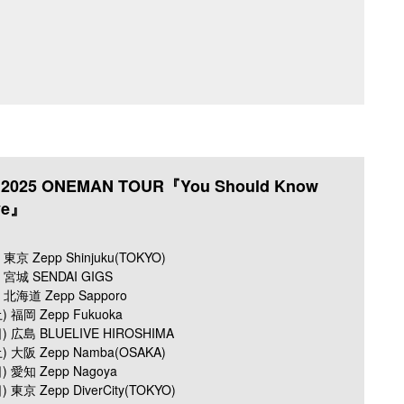
025 ONEMAN TOUR『You Should Know
ve』
東京 Zepp Shinjuku(TOKYO)
 宮城 SENDAI GIGS
 北海道 Zepp Sapporo
) 福岡 Zepp Fukuoka
) 広島 BLUELIVE HIROSHIMA
) 大阪 Zepp Namba(OSAKA)
) 愛知 Zepp Nagoya
 東京 Zepp DiverCity(TOKYO)