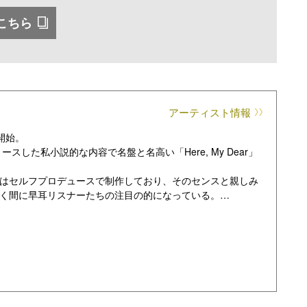
こちら
アーティスト情報
を開始。
スした私小説的な内容で名盤と名高い「Here, My Dear」
はセルフプロデュースで制作しており、そのセンスと親しみ
瞬く間に早耳リスナーたちの注目の的になっている。
まで”ポップ・ミュージック”でありたい」という思いが共通
れている。
Gt.別府の縦横無尽なギタープレイで繰り広げられる独自のパ
ルドアウトするなど、シーンの新たな”伝説”となる予兆を見
賞2025＜青＞大賞を受賞するなど作品への評価はもちろん国内外
催されたZeppを中心とした7都市8公演のツアーも全公演ソ