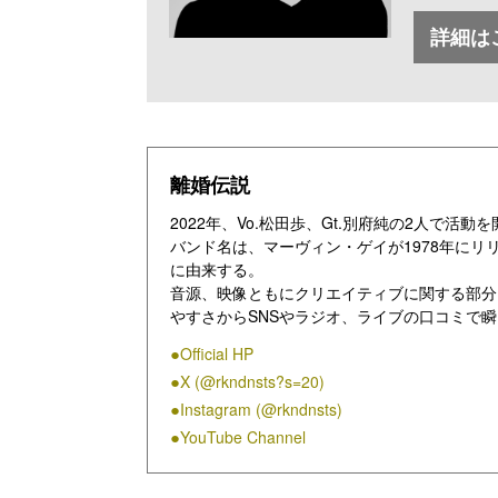
詳細は
離婚伝説
2022年、Vo.松田歩、Gt.別府純の2人で活動
バンド名は、マーヴィン・ゲイが1978年にリリー
に由来する。
音源、映像ともにクリエイティブに関する部分
やすさからSNSやラジオ、ライブの口コミで
様々なルーツを感じさせるサウンドだが「あく
Official HP
しており、”愛”という一貫されたテーマで描か
X (@rkndnsts?s=20)
Vo.松田の甘くメロウなハイトーンボイスと、
フォーマンスは出演するイベントが軒並みソー
Instagram (@rkndnsts)
せている。
YouTube Channel
1stAL『離婚伝説』が第17回CDショップ大
の大型フェスにも多数出演を果たし、11月に開