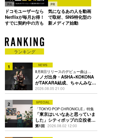
PR
PR
ドコモユーザーなら
気になるあの人を動画
Netflixが毎月お得！
で取材、SNS特化型の
すでに契約中の方も
新メディア始動
ランキング
NEWS
1
8月8日リリースのデビュー曲は
「Time is money」
ノノガ出身・ASHA×KOKONA
がTAKARA結成、ちゃんみな主
宰レーベル第2弾アーティスト
2026.08.05 21:00
に
SPECIAL
2
「TOKYO POP CHRONICLE」特集
「東京はいいなあと思っていま
した」シティポップの立役者・
伊藤銀次の名曲回想録
第1回
2026.08.02 12:00