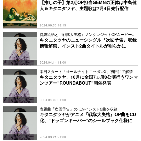
禁
【推しの子】第2期OP担当GEMNの正体は中島健
人＆キタニタツヤ、主題歌は7月4日先行配信
2024.06.30 18:15
特典絵柄と『戦隊大失格』ノンクレジットOPムービーも
公開
キタニタツヤのニューシングル『次回予告』収録
情報解禁、インスト2曲タイトルが明らかに
2024.04.14 18:00
本日スタート「オールナイトニッポンX」初回にて解禁
キタニタツヤ、10月に全国7ヵ所8公演行うワンマ
ンツアー“ROUNDABOUT”開催発表
2024.04.02 01:00
表題曲「次回予告」のほかインスト2曲を収録
キタニタツヤがアニメ『戦隊大失格』OP曲をCD
化、“ドラゴンキーパー”のシールブック仕様に
2024.03.21 21:00