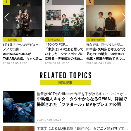
1
2
3
NEWS
SPECIAL
INTERVIEW
8月8日リリースのデビュー曲
「TOKYO POP
舞台で初共演中の2人が明か
3
は「Time is money」
ノノガ出身・
CHRONICLE」特集
「東京はいいなあと思って
す、今の自分をつくる恩人の
田中圭×矢崎広と考える“兄
た
R
存在
ASHA×KOKONAが
いました」シティポップの
弟もの”の魅力 20年来の
が
TAKARA結成、ちゃんみな
立役者・伊藤銀次の名曲回
先輩・後輩が初めて見つけ
主宰レーベル第2弾アーテ
想録
た互いの共通点とは
S
2026.08.05 21:00
2026.08.02 12:00
2026.08.04 17:00
20
ィストに
関連記事
監督はNCTやSHINeeの作品を手がけるキム・ウジェが担
当
中島健人＆キタニタツヤからなるGEMN、韓国で
撮影された「ファタール」MVをプレミア公開
2024.07.05 00:25
羊文学によるED主題歌「Burning」もアニメ第2弾PVで解