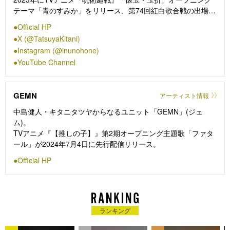
テーマ「青のすみか」をリリース、第74回紅白歌合戦の出場を
果たす。WEST., 星街すいせい, SUPER EIGHT, LiSAなど数々
Official HP
のアーティストに楽曲を提供、2024年４月からは「キタニタツ
X (@TatsuyaKitani)
ヤのオールナイトニッポンX」、2025年4月からは「キタニタ
Instagram (@inunohone)
ツヤのオールナイトニッポン0」がスタートほか、中島健人と
YouTube Channel
のユニット「GEMN」としての活動を行うなど、ジャンルを越
境した活躍を続けている。
GEMN
アーティスト情報
中島健人・キタニタツヤからなるユニット「GEMN」(ジェ
ム)。
TVアニメ『【推しの子】』第2期オープニング主題歌「ファタ
ール」が2024年7月4日に先行配信リリース。
Official HP
ランキング