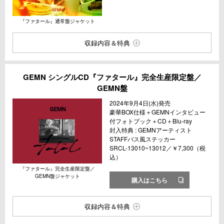
『ファタール』通常盤ジャケット
収録内容＆特典
GEMN シングルCD『ファタール』完全生産限定盤／
GEMN盤
2024年9月4日(水)発売
豪華BOX仕様＋GEMNインタビュー
付フォトブック＋CD＋Blu-ray
封入特典 : GEMNアーティスト
STAFFパス風ステッカー
SRCL-13010~13012／￥7,300（税
込）
『ファタール』完全生産限定盤／
GEMN盤ジャケット
購入はこちら
収録内容＆特典