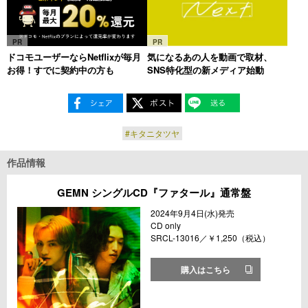
PR
PR
ドコモユーザーならNetflixが毎月
気になるあの人を動画で取材、
お得！すでに契約中の方も
SNS特化型の新メディア始動
#キタニタツヤ
作品情報
GEMN シングルCD『ファタール』通常盤
2024年9月4日(水)発売
CD only
SRCL-13016／￥1,250（税込）
購入はこちら