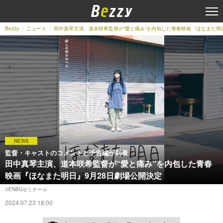
Bezzy
ニュース
田中真琴主演、道本咲希監督が“愛と痛み”を内包した青春映画『ほなまた明
NEWS
監督・キャストのコメントと予告編が到着
田中真琴主演、道本咲希監督が“愛と痛み”を内包した青春
映画『ほなまた明日』9月28日劇場公開決定
©︎ENBUゼミナール
2024.07.23 18:00