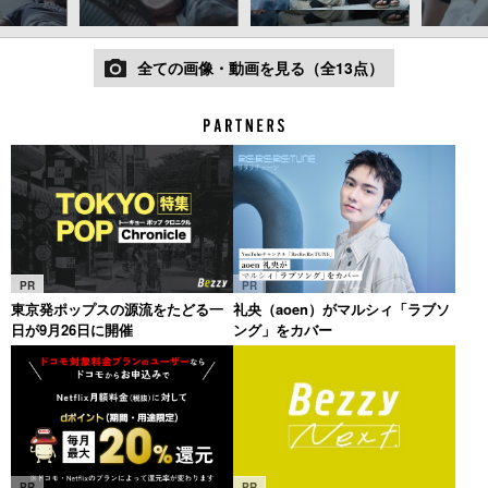
全ての画像・動画を見る（全13点）
PR
PR
東京発ポップスの源流をたどる一
礼央（aoen）がマルシィ「ラブソ
日が9月26日に開催
ング」をカバー
PR
PR