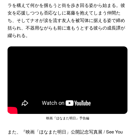
ラを構えて何かを掴もうと街を歩き回る姿から始まる。彼
女を応援しつつも否応なしに葛藤を抱えてしまう仲間た
ち、そしてナオが涙を流す友人を被写体に据える姿で締め
括られ、不器用ながらも前に進もうとする彼らの成長譚が
綴られる。
映画『ほなまた明日』予告編
また、『映画「ほなまた明日」公開記念写真展 / See You