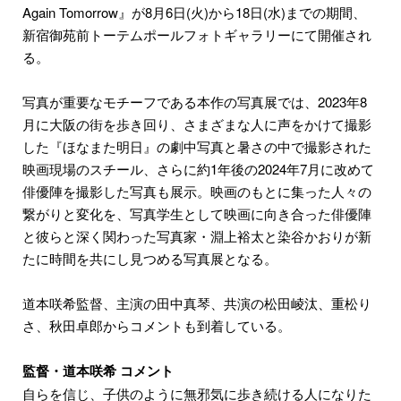
Again Tomorrow』が8月6日(火)から18日(水)までの期間、
新宿御苑前トーテムポールフォトギャラリーにて開催され
る。
写真が重要なモチーフである本作の写真展では、2023年8
月に大阪の街を歩き回り、さまざまな人に声をかけて撮影
した『ほなまた明日』の劇中写真と暑さの中で撮影された
映画現場のスチール、さらに約1年後の2024年7月に改めて
俳優陣を撮影した写真も展示。映画のもとに集った人々の
繋がりと変化を、写真学生として映画に向き合った俳優陣
と彼らと深く関わった写真家・淵上裕太と染谷かおりが新
たに時間を共にし見つめる写真展となる。
道本咲希監督、主演の⽥中真琴、共演の松⽥崚汰、重松り
さ、秋⽥卓郎からコメントも到着している。
監督・道本咲希 コメント
自らを信じ、子供のように無邪気に歩き続ける人になりた