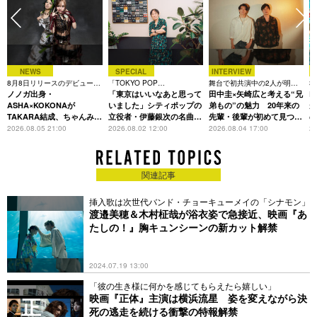
NEWS
SPECIAL
INTERVIEW
8月8日リリースのデビュー曲
「TOKYO POP
舞台で初共演中の2人が明か
3
は「Time is money」
ノノガ出身・
CHRONICLE」特集
「東京はいいなあと思って
す、今の自分をつくる恩人の
田中圭×矢崎広と考える“兄
た
R
存在
ASHA×KOKONAが
いました」シティポップの
弟もの”の魅力 20年来の
が
TAKARA結成、ちゃんみな
立役者・伊藤銀次の名曲回
先輩・後輩が初めて見つけ
主宰レーベル第2弾アーテ
想録
た互いの共通点とは
S
2026.08.05 21:00
2026.08.02 12:00
2026.08.04 17:00
20
ィストに
関連記事
挿入歌は次世代バンド・チョーキューメイの「シナモン」
渡邉美穂＆⽊村柾哉が浴衣姿で急接近、映画『あ
たしの！』胸キュンシーンの新カット解禁
2024.07.19 13:00
「彼の生き様に何かを感じてもらえたら嬉しい」
映画『正体』主演は横浜流星 姿を変えながら決
死の逃走を続ける衝撃の特報解禁