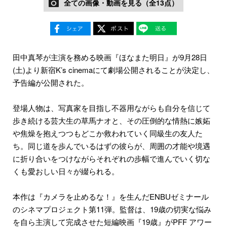
全ての画像・動画を見る（全13点）
田中真琴が主演を務める映画『ほなまた明日』が9月28日
(土)より新宿K’s cinemaにて劇場公開されることが決定し、
予告編が公開された。
登場人物は、写真家を目指し不器用ながらも自分を信じて
歩き続ける芸大生の草馬ナオと、その圧倒的な情熱に嫉妬
や焦燥を抱えつつもどこか救われていく同級生の友人た
ち。同じ道を歩んでいるはずの彼らが、周囲の才能や境遇
に折り合いをつけながらそれぞれの歩幅で進んでいく切な
くも愛おしい日々が綴られる。
本作は『カメラを止めるな！』を生んだENBUゼミナール
のシネマプロジェクト第11弾。監督は、19歳の切実な悩み
を⾃ら主演して完成させた短編映画『19歳』がPFF アワー