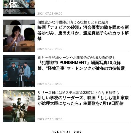
2024.07.23 06:00
個性豊かな俳優陣が演じる役柄とともに紹介
映画『ナミビアの砂漠』河合優実の脇を固める新
谷ゆづみ、唐田えりか、渡辺真起子らのカット解
禁
2024.07.22 14:00
新キャラ登場シーンやお馴染みの登場人物の姿も
『犯罪都市 PUNISHMENT』場面写真10点解
禁、“怪物刑事”マ・ドンソクが健在の力技披露
2024.07.22 12:00
リリース日にはMステ出演＆22時にさらなる解禁も
新しい学校のリーダーズ、映画『もしも徳川家康
が総理大臣になったら』主題歌を7月19日配信
2024.07.18 18:00