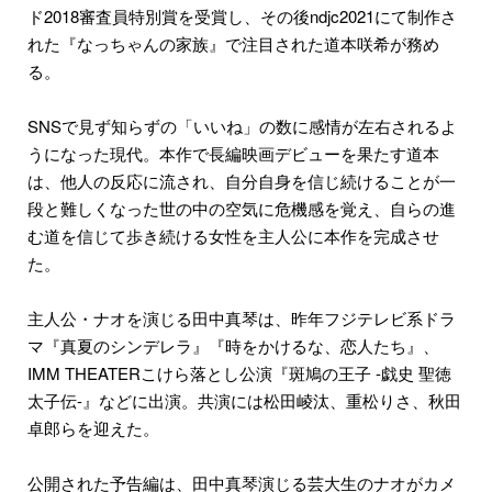
ド2018審査員特別賞を受賞し、その後ndjc2021にて制作さ
れた『なっちゃんの家族』で注⽬された道本咲希が務め
る。
SNSで⾒ず知らずの「いいね」の数に感情が左右されるよ
うになった現代。本作で⻑編映画デビューを果たす道本
は、他⼈の反応に流され、⾃分⾃⾝を信じ続けることが⼀
段と難しくなった世の中の空気に危機感を覚え、⾃らの進
む道を信じて歩き続ける⼥性を主⼈公に本作を完成させ
た。
主人公・ナオを演じる田中真琴は、昨年フジテレビ系ドラ
マ『真夏のシンデレラ』『時をかけるな、恋人たち』、
IMM THEATERこけら落とし公演『斑鳩の王子 -戯史 聖徳
太子伝-』などに出演。共演には松田崚汰、重松りさ、秋田
卓郎らを迎えた。
公開された予告編は、田中真琴演じる芸大生のナオがカメ