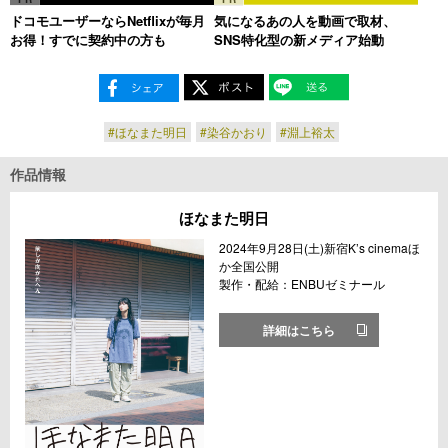
ドコモユーザーならNetflixが毎月
気になるあの人を動画で取材、
お得！すでに契約中の方も
SNS特化型の新メディア始動
#ほなまた明日
#染谷かおり
#淵上裕太
作品情報
ほなまた明日
2024年9月28日(土)新宿K’s cinemaほ
か全国公開
製作・配給：ENBUゼミナール
詳細はこちら