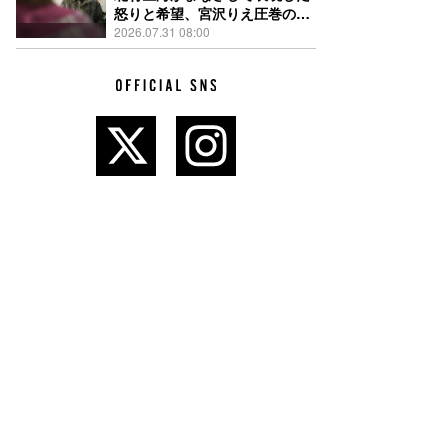
怒りと希望、宮沢りえ圧巻の演
技が光る『しびれ』90秒予告解
2026.07.31 08:00
禁