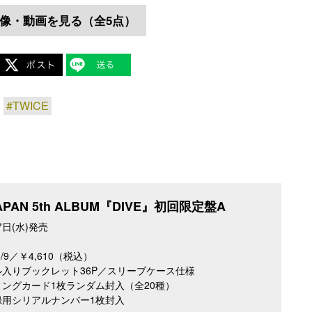
像・動画を見る（全5点）
#TWICE
JAPAN 5th ALBUM『DIVE』初回限定盤A
7日(水)発売
38/9／￥4,610（税込）
入りブックレット36P／スリーブケース仕様
ングカード1枚ランダム封入（全20種）
録用シリアルナンバー1枚封入