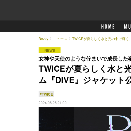
Bezzy
ニュース
TWICEが夏らしく水と光の中で輝く
NEWS
女神や天使のような佇まいで成長した
TWICEが夏らしく水と
ム『DIVE』ジャケット
#TWICE
2024.06.26 21:00