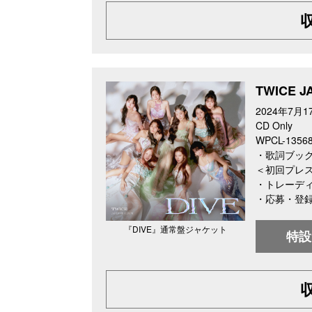
TWICE 
2024年7月1
CD Only
WPCL-135
・歌詞ブック
＜初回プレ
・トレーディ
・応募・登
『DIVE』通常盤ジャケット
特設