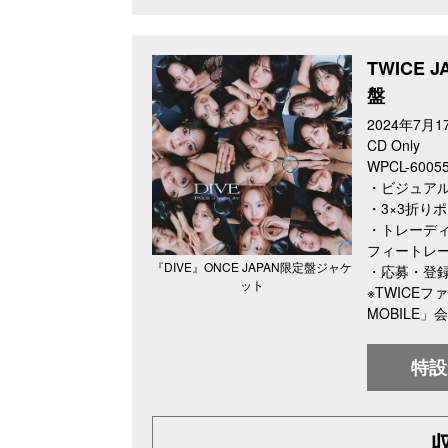
TWICE 
盤
2024年7月1
CD Only
WPCL-600
・ビジュアル
・3×3折り
・トレーディ
フィートレー
『DIVE』ONCE JAPAN限定盤ジャケ
・応募・登
ット
※TWICEフ
MOBILE
特設