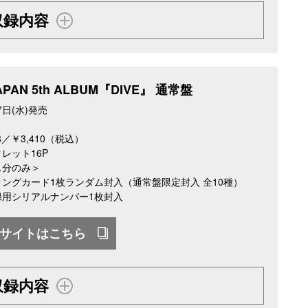
収録内容
JAPAN 5th ALBUM『DIVE』 通常盤
7日(水)発売
68／￥3,410（税込）
レット16P
ス分のみ＞
ングカード1枚ランダム封入（通常盤限定封入 全10種）
録用シリアルナンバー1枚封入
サイトはこちら
収録内容