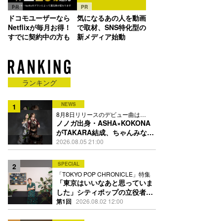
PR
PR
ドコモユーザーなら
気になるあの人を動画
Netflixが毎月お得！
で取材、SNS特化型の
すでに契約中の方も
新メディア始動
ランキング
NEWS
1
8月8日リリースのデビュー曲は
「Time is money」
ノノガ出身・ASHA×KOKONA
がTAKARA結成、ちゃんみな主
宰レーベル第2弾アーティスト
2026.08.05 21:00
に
SPECIAL
2
「TOKYO POP CHRONICLE」特集
「東京はいいなあと思っていま
した」シティポップの立役者・
伊藤銀次の名曲回想録
第1回
2026.08.02 12:00