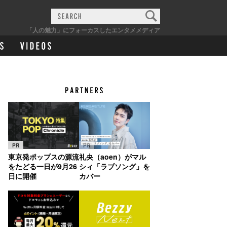
「人の魅力」にフォーカスしたエンタメメディア
PR
PR
東京発ポップスの源流
礼央（aoen）がマル
をたどる一日が9月26
シィ「ラブソング」を
日に開催
カバー