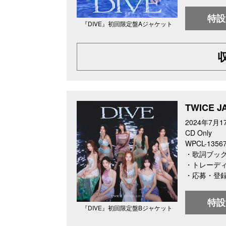
特設
『DIVE』初回限定盤Aジャケット
TWICE 
2024年7月1
CD Only
WPCL-135
・歌詞ブック
・トレーディ
・応募・登
特設
『DIVE』初回限定盤Bジャケット