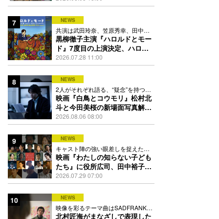
踊る
NEWS
7
共演は武田玲奈、笠原秀幸、田中要
次、井川遥
黒柳徹子主演『ハロルドとモー
ド』7度目の上演決定、ハロル
ド役はKEY TO LIT岩﨑大昇
2026.07.28 11:00
NEWS
8
2人がそれぞれ語る、“疑念”を持つこ
との苦しさとは
映画『白鳥とコウモリ』松村北
斗と今田美桜の新場面写真解
禁、事件前後で一変する表情捉
2026.08.06 08:00
えた全4点
NEWS
9
キャスト陣の強い眼差しを捉えたポ
スター、本予告も解禁
映画『わたしの知らない子ども
たち』に役所広司、田中裕子、
岡田准一、吉田羊、坂東龍汰ら
2026.07.29 07:00
13人
NEWS
10
映像を彩るテーマ曲はSADFRANKが
歌う「愛の讃歌」カバー
北村匠海がまなざしで表現した