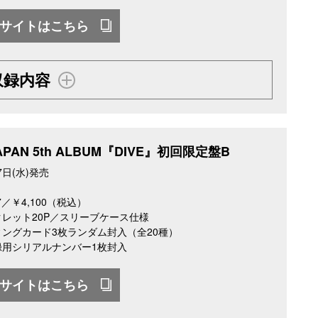
サイトはこちら
収録内容
JAPAN 5th ALBUM『DIVE』初回限定盤B
7日(水)発売
67／￥4,100（税込）
レット20P／スリーブケース仕様
ングカード3枚ランダム封入（全20種）
録用シリアルナンバー1枚封入
サイトはこちら