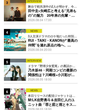
INTERVIEW
3
舞台で初共演中の2人が明かす、今の
自分をつくる恩人の存在
田中圭×矢崎広と考える“兄弟も
の”の魅力 20年来の先輩・後
輩が初めて見つけた互いの共通
2026.08.04 17:00
点とは
NEWS
4
3人主演ドラマのロケ地だった特別な
場所で撮影を敢行
RUI・TAIKI・KANONが“最高の
仲間”を連れ原点の地へ、
STARGLOW「GOTH」ダンス
2026.08.04 20:00
映像公開
INTERVIEW
5
ドラマ『野球少女鷲尾』の裏話から
隠れた素顔にたっぷり迫る
乃木坂46・同期コンビの最新の
関係性は？川﨑桜×小川彩が明
かす互いの推しポイント
2026.08.05 18:00
NEWS
6
本日リリースの配信ジャケットは
PEACH-PITが描き下ろし
M!LK佐野勇斗＆吉田仁人のユ
ニット曲「罪と罰と雨とキス」
MV公開、2人が霧雨と共に舞い
2026.08.03 18:00