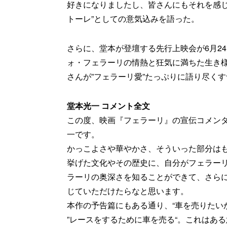
好きになりましたし、皆さんにもそれを感じ
トーレ”としての意気込みを語った。
さらに、堂本が登壇する先行上映会が6月2
ォ・フェラーリの情熱と狂気に満ちた生き
さんが”フェラーリ愛”たっぷりに語り尽く
堂本光一 コメント全文
この度、映画『フェラーリ』の宣伝コメン
一です。
かっこよさや華やかさ、そういった部分は
挙げた文化やその歴史に、自分がフェラー
ラーリの奥深さを知ることができて、さら
じていただけたらなと思います。
本作の予告篇にもある通り、“車を売りたい
”レースをするために車を売る“。これはあ