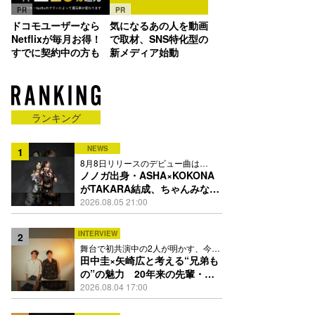
PR
PR
ドコモユーザーなら
気になるあの人を動画
Netflixが毎月お得！
で取材、SNS特化型の
すでに契約中の方も
新メディア始動
ランキング
NEWS
1
8月8日リリースのデビュー曲は
「Time is money」
ノノガ出身・ASHA×KOKONA
がTAKARA結成、ちゃんみな主
宰レーベル第2弾アーティスト
2026.08.05 21:00
に
INTERVIEW
2
舞台で初共演中の2人が明かす、今の
自分をつくる恩人の存在
田中圭×矢崎広と考える“兄弟も
の”の魅力 20年来の先輩・後
輩が初めて見つけた互いの共通
2026.08.04 17:00
点とは