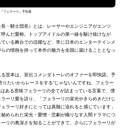
『フェラーリ』予告篇
社長・騎士団長）とは、レーサーやエンジニアがエンツ
て呼んだ愛称。トップアイドルの第一線を駆け抜けなが
っている舞台での活躍など、常に日本のエンターテインメ
がらの情熱を持って本作の魅力を全国に届けることとなっ
れる堂本は、宣伝コメンダトーレのオファーを即快諾。予
売りたいからレースをする”じゃないんですね、フェラー
これはある意味フェラーリの全てが詰まっている言葉で、僕
ェラーリ愛を語り、「フェラーリの栄光やきらめきだけじ
フェラーリ好きにとっては真髄に迫れると感じています」
に秘められた栄光・愛憎・悲劇が織りなす人間ドラマにつ
ラーリの奥深さを知ることができて、さらにフェラーリが