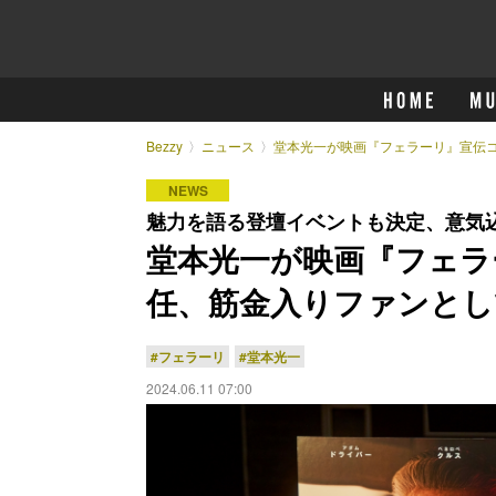
Bezzy
ニュース
堂本光一が映画『フェラーリ』宣伝
NEWS
魅力を語る登壇イベントも決定、意気
堂本光一が映画『フェラ
任、筋金入りファンとし
#フェラーリ
#堂本光一
2024.06.11 07:00