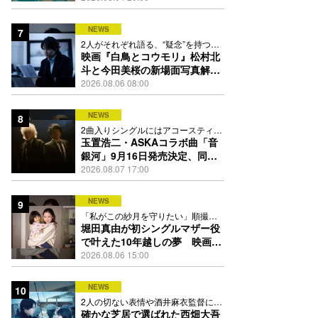
映像公開
NEWS
7
2人がそれぞれ語る、“疑念”を持つこ
との苦しさとは
映画『白鳥とコウモリ』松村北
斗と今田美桜の新場面写真解
禁、事件前後で一変する表情捉
2026.08.06 08:00
えた全4点
NEWS
8
2曲入りシングルにはアコースティッ
ク楽曲「命の宿り」も収録
玉置浩二・ASKAコラボ曲「音
銀河」9月16日発売決定、同じ
時代の“戦友”同士で揺るぎない
2026.08.07 17:00
愛を歌う
NEWS
9
「私がこの紗月を守りたい」順撮り
の日々で芽生えた思いとは
堀田真由が初シングルマザー役
で叶えた10年越しの夢 映画
『私はあなたを知らない、』新
2026.08.06 15:00
写真解禁
NEWS
10
2人の切ない表情や酒井麻衣監督によ
る映像美を収めた全4点
確かな芝居で選ばれた⻄畑⼤吾