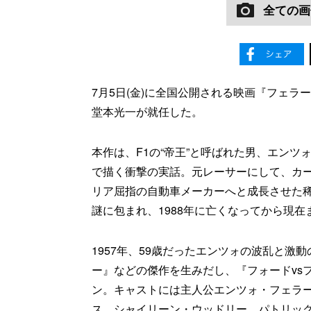
全ての画
7月5日(金)に全国公開される映画『フェラ
堂本光一が就任した。
本作は、F1の“帝王”と呼ばれた男、エン
で描く衝撃の実話。元レーサーにして、カ
リア屈指の自動車メーカーへと成長させた
謎に包まれ、1988年に亡くなってから現
1957年、59歳だったエンツォの波乱と激
ー』などの傑作を生みだし、『フォードvs
ン。キャストには主人公エンツォ・フェラ
ス、シャイリーン・ウッドリー、パトリック