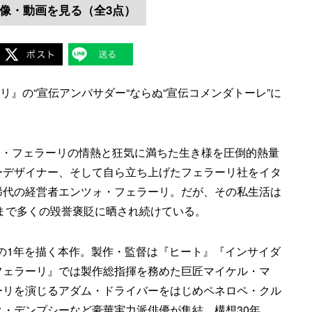
像・動画を見る（全3点）
ーリ』の“宣伝アンバサダー“ならぬ“宣伝コメンダトーレ”に
ツォ・フェラーリの情熱と狂気に満ちた生き様を圧倒的熱量
ーデザイナー、そして自ら立ち上げたフェラーリ社をイタ
稀代の経営者エンツォ・フェラーリ。だが、その私生活は
在まで多くの毀誉褒貶に晒され続けている。
動の1年を描く本作。製作・監督は『ヒート』『インサイダ
フェラーリ』では製作総指揮を務めた巨匠マイケル・マ
ーリを演じるアダム・ドライバーをはじめペネロペ・クル
・デンプシーなど豪華実力派俳優が集結。構想30年、