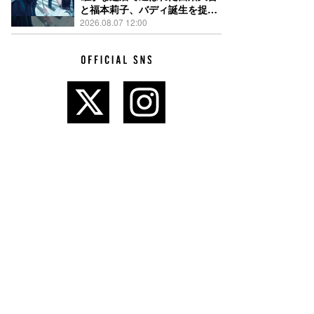
と福本莉⼦、バディ誕生を捉え
た『時給三〇〇円の死神』場面
2026.08.07 12:00
写真解禁