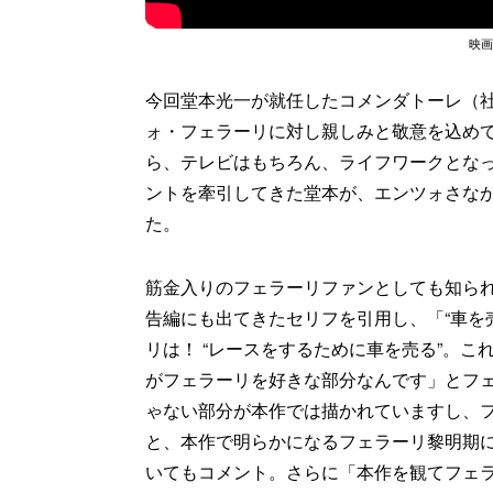
映画
今回堂本光一が就任したコメンダトーレ（
ォ・フェラーリに対し親しみと敬意を込め
ら、テレビはもちろん、ライフワークとな
ントを牽引してきた堂本が、エンツォさな
た。
筋金入りのフェラーリファンとしても知ら
告編にも出てきたセリフを引用し、「“車を
リは！ “レースをするために車を売る”。
がフェラーリを好きな部分なんです」とフ
ゃない部分が本作では描かれていますし、
と、本作で明らかになるフェラーリ黎明期
いてもコメント。さらに「本作を観てフェ