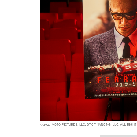
©︎ 2023 MOTO PICTURES, LLC. STX FINANCING, LLC. ALL RIGH