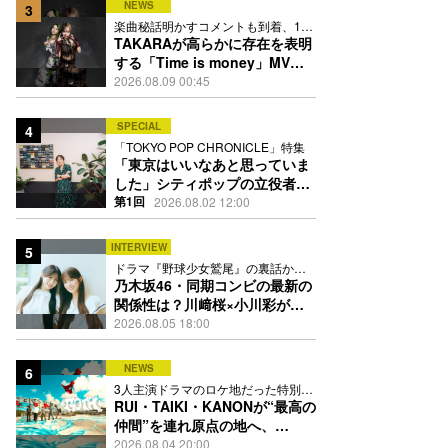
NEWS
3
楽曲秘話明かすコメントも到着、1st
EPも8月24日配信へ
TAKARAが高らかに存在を表明
する「Time is money」MV公
開、忍者と花魁姿で世界観を体
2026.08.09 00:45
現
SPECIAL
4
「TOKYO POP CHRONICLE」特集
「東京はいいなあと思っていま
した」シティポップの立役者・
伊藤銀次の名曲回想録
第1回
2026.08.02 12:00
INTERVIEW
5
ドラマ『野球少女鷲尾』の裏話から
隠れた素顔にたっぷり迫る
乃木坂46・同期コンビの最新の
関係性は？川﨑桜×小川彩が明
かす互いの推しポイント
2026.08.05 18:00
NEWS
6
3人主演ドラマのロケ地だった特別な
場所で撮影を敢行
RUI・TAIKI・KANONが“最高の
仲間”を連れ原点の地へ、
STARGLOW「GOTH」ダンス
2026.08.04 20:00