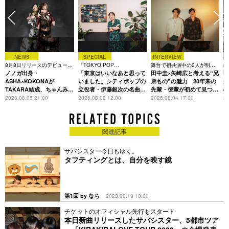
初の海外単独公演となる台湾でのワンマン公演含む、自身最大
規模全34公演のリリースツアーを半年にわたり開催。
今年に入ってからも、日本テレビ報道局のニュース番組
『Oha!4 NEWS LIVE』の番組テーマソングとして書き下ろし
た「朝がきて」、シーブリーズのCMソングとして書き下ろし
NEWS
SPECIAL
INTERVIEW
た「君が笑うほど夢中に夏っ！」と新曲を立て続けにリリース
8月8日リリースのデビュー曲
「TOKYO POP
舞台で初共演中の2人が明か
3
している。
は「Time is money」
ノノガ出身・
CHRONICLE」特集
「東京はいいなあと思って
す、今の自分をつくる恩人の
田中圭×矢崎広と考える“兄
た
R
存在
ASHA×KOKONAが
いました」シティポップの
弟もの”の魅力 20年来の
が
TAKARA結成、ちゃんみな
立役者・伊藤銀次の名曲回
先輩・後輩が初めて見つけ
主宰レーベル第2弾アーテ
想録
た互いの共通点とは
S
2026.08.05 21:00
2026.08.02 12:00
2026.08.04 17:00
20
ィストに
関連記事
サバシスター今日もゆく。
タフティングとは、自分を映す鏡
第1回 by なち
2023.09.19 18:00
チケットのオフィシャル先行もスタート
本日新曲リリースしたサバシスター、5都市ツア