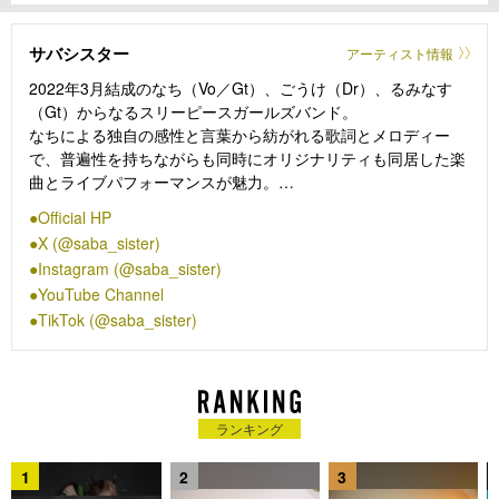
サバシスター
アーティスト情報
2022年3月結成のなち（Vo／Gt）、ごうけ（Dr）、るみなす
（Gt）からなるスリーピースガールズバンド。
なちによる独自の感性と言葉から紡がれる歌詞とメロディー
で、普遍性を持ちながらも同時にオリジナリティも同居した楽
曲とライブパフォーマンスが魅力。
結成からわずか5ヶ月後にSUMMER SONICにて初のフェス出
Official HP
演を果たし、ストレートかつ実直なライブパフォーマンスによ
X (@saba_sister)
り注目を集め、以後数々の国内主要フェス・サーキットイベン
Instagram (@saba_sister)
トに出演。
YouTube Channel
結成1年後には自身のツアーを全会場即完売させるまでに、注
TikTok (@saba_sister)
目度と人気を異例のスピードで拡大。
24年3月8日（サバの日）にリリースした1st AL『覚悟を決め
ろ！』でメジャーデビュー。
25年の年始を迎えると同時にauお正月新CM「みんなでハピろ
ー！」篇CMソング、「ハッピーなんて」をリリース。同年9月
ランキング
に森永製菓inゼリーのCMの為に書き下ろした「才能」を、そ
して10月には1st ALから約1年半ぶりとなる2nd AL『たかがパ
1
2
3
ンクロック！』をリリース。