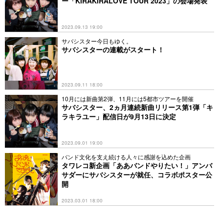
ー「KIRAKIRALOVE TOUR 2023」の会場発表
2023.09.13 19:00
サバシスター今日もゆく。
サバシスターの連載がスタート！
2023.09.11 18:00
10月には新曲第2弾、11月には5都市ツアーを開催
サバシスター、2ヵ月連続新曲リリース第1弾「キ
ラキラユー」配信日が9月13日に決定
2023.09.01 19:00
バンド文化を支え続ける人々に感謝を込めた企画
タワレコ新企画「ああバンドやりたい！」アンバ
サダーにサバシスターが就任、コラボポスター公
開
2023.03.01 18:00