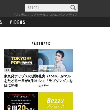
「人の魅力」にフォーカスしたエンタメメディア
PR
PR
東京発ポップスの源流
礼央（aoen）がマル
をたどる一日が9月26
シィ「ラブソング」を
日に開催
カバー