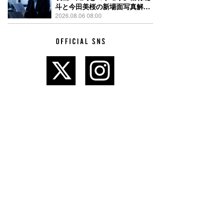
斗と今田美桜の新場面写真解
禁、事件前後で一変する表情捉
2026.08.06 08:00
えた全4点