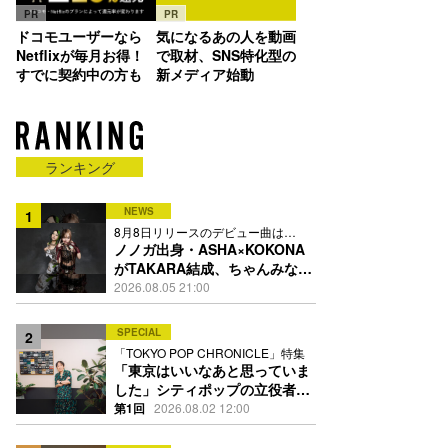
PR
PR
ドコモユーザーなら
気になるあの人を動画
Netflixが毎月お得！
で取材、SNS特化型の
すでに契約中の方も
新メディア始動
ランキング
NEWS
1
8月8日リリースのデビュー曲は
「Time is money」
ノノガ出身・ASHA×KOKONA
がTAKARA結成、ちゃんみな主
宰レーベル第2弾アーティスト
2026.08.05 21:00
に
SPECIAL
2
「TOKYO POP CHRONICLE」特集
「東京はいいなあと思っていま
した」シティポップの立役者・
伊藤銀次の名曲回想録
第1回
2026.08.02 12:00