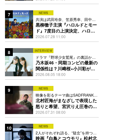
13人
NEWS
7
共演は武田玲奈、笠原秀幸、田中要
次、井川遥
黒柳徹子主演『ハロルドとモー
ド』7度目の上演決定、ハロル
ド役はKEY TO LIT岩﨑大昇
2026.07.28 11:00
INTERVIEW
8
ドラマ『野球少女鷲尾』の裏話から
隠れた素顔にたっぷり迫る
乃木坂46・同期コンビの最新の
関係性は？川﨑桜×小川彩が明
かす互いの推しポイント
2026.08.05 18:00
NEWS
9
映像を彩るテーマ曲はSADFRANKが
歌う「愛の讃歌」カバー
北村匠海がまなざしで表現した
怒りと希望、宮沢りえ圧巻の演
技が光る『しびれ』90秒予告解
2026.07.31 08:00
禁
NEWS
10
2人がそれぞれ語る、“疑念”を持つこ
との苦しさとは
映画『白鳥とコウモリ』松村北