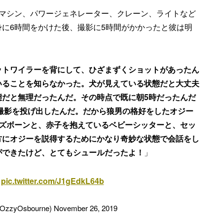
クマシン、パワージェネレーター、クレーン、ライトなど
に6時間をかけた後、撮影に5時間がかかったと彼は明
ットワイラーを背にして、ひざまずくショットがあったん
いることを知らなかった。犬が見えている状態だと大丈夫
態だと無理だったんだ。その時点で既に朝5時だったんだ
と撮影を投げ出したんだ。だから狼男の格好をしたオジー
オズボーンと、赤子を抱えているベビーシッターと、セッ
方に
オジーを説得するために
かなり奇妙な状態で会話をし
ができたけど、とてもシュールだったよ！
」
n
pic.twitter.com/J1gEdkL64b
@OzzyOsbourne)
November 26, 2019