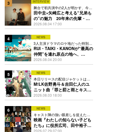
INTERVIEW
3
舞台で初共演中の2人が明かす、今の
自分をつくる恩人の存在
田中圭×矢崎広と考える“兄弟も
の”の魅力 20年来の先輩・後
輩が初めて見つけた互いの共通
2026.08.04 17:00
点とは
NEWS
4
3人主演ドラマのロケ地だった特別な
場所で撮影を敢行
RUI・TAIKI・KANONが“最高の
仲間”を連れ原点の地へ、
STARGLOW「GOTH」ダンス
2026.08.04 20:00
映像公開
NEWS
5
本日リリースの配信ジャケットは
PEACH-PITが描き下ろし
M!LK佐野勇斗＆吉田仁人のユ
ニット曲「罪と罰と雨とキス」
MV公開、2人が霧雨と共に舞い
2026.08.03 18:00
踊る
NEWS
6
キャスト陣の強い眼差しを捉えたポ
スター、本予告も解禁
映画『わたしの知らない子ども
たち』に役所広司、田中裕子、
岡田准一、吉田羊、坂東龍汰ら
2026.07.29 07:00