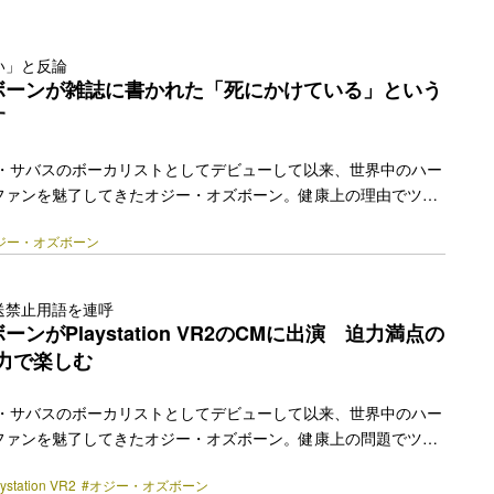
い」と反論
ボーンが雑誌に書かれた「死にかけている」という
す
ク・サバスのボーカリストとしてデビューして以来、世界中のハー
ファンを魅了してきたオジー・オズボーン。健康上の理由でツア
と明かし話題になった彼であるが、オジーの健康状態に関する噂
ジー・オズボーン
る。 先日オジー・オズボーンは、自身が出演するラジオ局
ーク番組Ozzy Speaksにて、以下のように語っている。 「メディアの
なりそうだよ。こないだ雑誌を読んでたら、“オジーは死にかけて
送禁止用語を連呼
ったけど、私は死にかけてない！まったく…..もう私には充分悪
ンがPlaystation VR2のCMに出演 迫力満点の
もし医者からツアーの許… <a class="more-link"
力で楽しむ
y.jp/2023/03/20442/"></a>
ク・サバスのボーカリストとしてデビューして以来、世界中のハー
ファンを魅了してきたオジー・オズボーン。健康上の問題でツア
が話題になっている大ベテランの彼が、このたびPlaystation
ystation VR2
#オジー・オズボーン
。 本日発売されたPlaystation VR2のCMに出演したオジー・オ