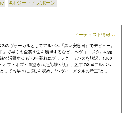
ne
#オジー・オズボーン
アーティスト情報
サバスのヴォーカルとしてアルバム『黒い安息日』でデビュー。
イド』で早くも全英１位を獲得するなど、ヘヴィ・メタルの始
で活躍するも’78年暮れにブラック・サバスを脱退。1980
ド・オブ・オズ～血塗られた英雄伝説』、翌年の2ndアルバム
としても早々に成功を収め、“ヘヴィ・メタルの帝王”として
いちぎるなどロック史に残る奇行の数々とは裏腹に、楽曲は
としても高く評価されている。ランディ・ローズ、ザック・
、名ギタリストをこれまで多数輩出してきたことでも有名であ
して11枚のオリジナル・アルバムを発表している。
yOsbourne/profile/