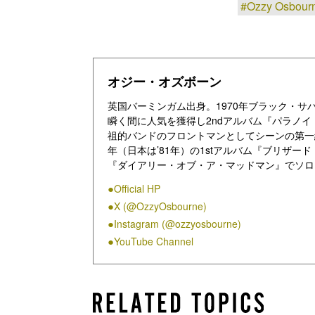
#Ozzy Osbour
オジー・オズボーン
英国バーミンガム出身。1970年ブラック・
瞬く間に人気を獲得し2ndアルバム『パラノ
祖的バンドのフロントマンとしてシーンの第一線
年（日本は’81年）の1stアルバム『ブリザー
『ダイアリー・オブ・ア・マッドマン』でソロ
の地位を不動のものとする。鳩やコウモリを食
Official HP
メロディックかつキャッチーでソングライター
X (@OzzyOsbourne)
ワイルド、ジェイク・E・リー、ガス・Gなど
る。これまでブラック・サバスで9枚、ソロと
Instagram (@ozzyosbourne)
YouTube Channel
（引用）https://www.sonymusic.co.jp/artist/Ozz