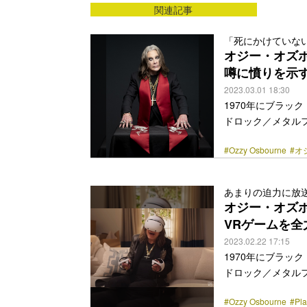
関連記事
「死にかけていな
オジー・オズ
噂に憤りを示
2023.03.01 18:30
1970年にブラッ
ドロック／メタル
ー活動を引退する
#Ozzy Osbourne
#オ
に憤りを示してい
SiriusXMのト
せいで頭おかしく
あまりの迫力に放
いる”とか書いてあ
オジー・オズボー
いことが起こっただろ？
VRゲームを全
href="https://bezz
2023.02.22 17:15
1970年にブラッ
ドロック／メタル
ー活動を引退したこと
#Ozzy Osbourne
#Pla
VR2のCMに登場した