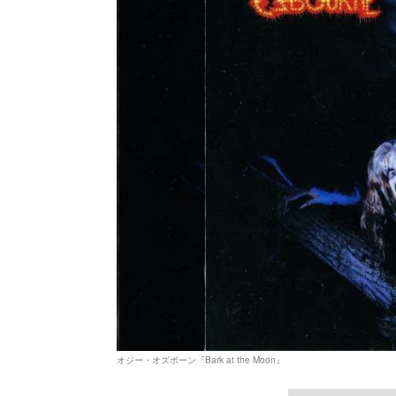
オジー・オズボーン『Bark at the Moon』