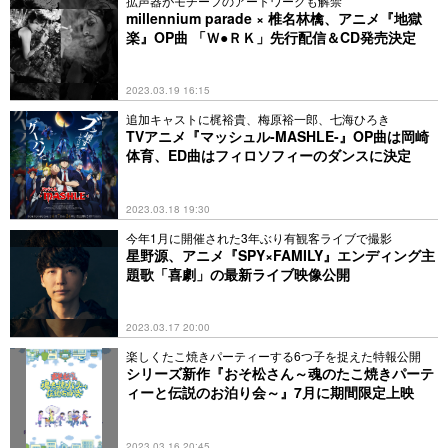
拡声器がモチーフのアートワークも解禁
millennium parade × 椎名林檎、アニメ『地獄
楽』OP曲 「Ｗ●ＲＫ」先行配信＆CD発売決定
2023.03.19 16:15
追加キャストに梶裕貴、梅原裕一郎、七海ひろき
TVアニメ『マッシュル-MASHLE-』OP曲は岡崎
体育、ED曲はフィロソフィーのダンスに決定
2023.03.18 19:30
今年1月に開催された3年ぶり有観客ライブで撮影
星野源、アニメ『SPY×FAMILY』エンディング主
題歌「喜劇」の最新ライブ映像公開
2023.03.17 20:00
楽しくたこ焼きパーティーする6つ子を捉えた特報公開
シリーズ新作『おそ松さん～魂のたこ焼きパーテ
ィーと伝説のお泊り会～』7月に期間限定上映
2023.03.16 20:45