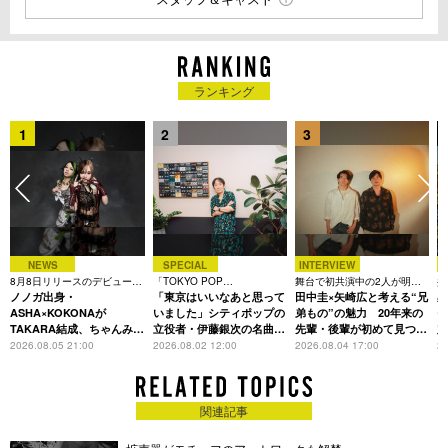
ランキング
1
2
3
NEWS
SPECIAL
INTERVIEW
8月8日リリースのデビュー曲
「TOKYO POP
舞台で初共演中の2人が明か
共
は「Time is money」
ノノガ出身・
CHRONICLE」特集
「東京はいいなあと思って
す、今の自分をつくる恩人の
田中圭×矢崎広と考える“兄
田
存在
題
ASHA×KOKONAが
いました」シティポップの
弟もの”の魅力 20年来の
モ
TAKARA結成、ちゃんみな
立役者・伊藤銀次の名曲回
先輩・後輩が初めて見つけ
定
主宰レーベル第2弾アーテ
想録
た互いの共通点とは
L
2026.08.05 21:00
2026.08.02 12:00
2026.08.04 17:00
20
ィストに
関連記事