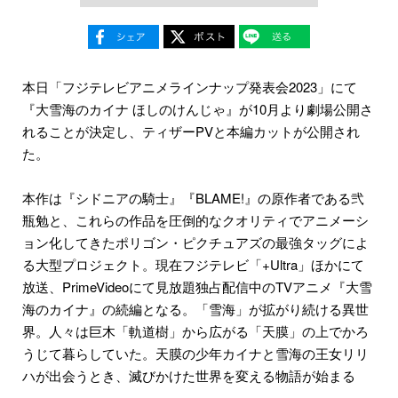
本日「フジテレビアニメラインナップ発表会2023」にて
『大雪海のカイナ ほしのけんじゃ』が10月より劇場公開さ
れることが決定し、ティザーPVと本編カットが公開され
た。
本作は『シドニアの騎士』『BLAME!』の原作者である弐
瓶勉と、これらの作品を圧倒的なクオリティでアニメーシ
ョン化してきたポリゴン・ピクチュアズの最強タッグによ
る大型プロジェクト。現在フジテレビ「+Ultra」ほかにて
放送、PrimeVideoにて見放題独占配信中のTVアニメ『大雪
海のカイナ』の続編となる。「雪海」が拡がり続ける異世
界。人々は巨木「軌道樹」から広がる「天膜」の上でかろ
うじて暮らしていた。天膜の少年カイナと雪海の王女リリ
ハが出会うとき、滅びかけた世界を変える物語が始まる
――。