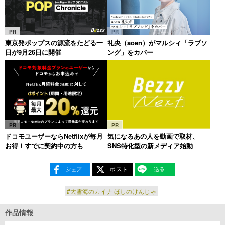
PR
PR
東京発ポップスの源流をたどる一
礼央（aoen）がマルシィ「ラブソ
日が9月26日に開催
ング」をカバー
PR
PR
ドコモユーザーならNetflixが毎月
気になるあの人を動画で取材、
お得！すでに契約中の方も
SNS特化型の新メディア始動
#大雪海のカイナ ほしのけんじゃ
作品情報