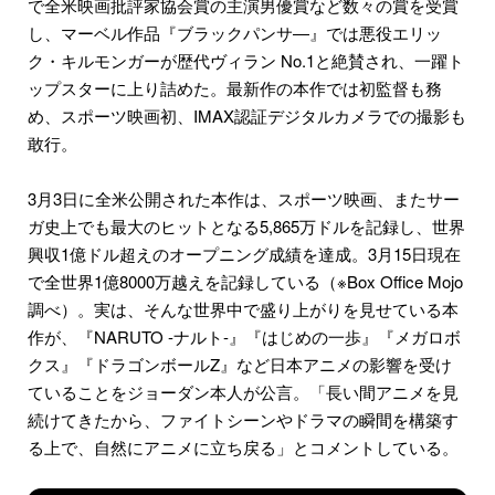
で全米映画批評家協会賞の主演男優賞など数々の賞を受賞
し、マーベル作品『ブラックパンサ―』では悪役エリッ
ク・キルモンガーが歴代ヴィラン No.1と絶賛され、一躍ト
ップスターに上り詰めた。最新作の本作では初監督も務
め、スポーツ映画初、IMAX認証デジタルカメラでの撮影も
敢行。
3月3日に全米公開された本作は、スポーツ映画、またサー
ガ史上でも最大のヒットとなる5,865万ドルを記録し、世界
興収1億ドル超えのオープニング成績を達成。3月15日現在
で全世界1億8000万越えを記録している（※Box Office Mojo
調べ）。実は、そんな世界中で盛り上がりを見せている本
作が、『NARUTO -ナルト-』『はじめの一歩』『メガロボ
クス』『ドラゴンボールZ』など日本アニメの影響を受け
ていることをジョーダン本人が公言。「長い間アニメを見
続けてきたから、ファイトシーンやドラマの瞬間を構築す
る上で、自然にアニメに立ち戻る」とコメントしている。