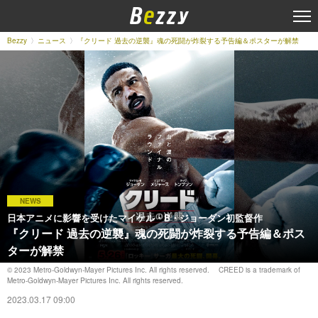
Bezzy
ニュース
『クリード 過去の逆襲』魂の死闘が炸裂する予告編＆ポスターが解禁
NEWS
日本アニメに影響を受けたマイケル・B・ジョーダン初監督作
『クリード 過去の逆襲』魂の死闘が炸裂する予告編＆ポス
ターが解禁
© 2023 Metro-Goldwyn-Mayer Pictures Inc. All rights reserved. CREED is a trademark of
Metro-Goldwyn-Mayer Pictures Inc. All rights reserved.
2023.03.17 09:00