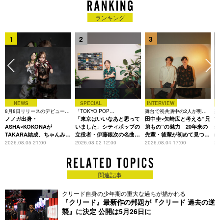
ランキング
1
2
3
NEWS
SPECIAL
INTERVIEW
8月8日リリースのデビュー曲
「TOKYO POP
舞台で初共演中の2人が明か
楽
は「Time is money」
ノノガ出身・
CHRONICLE」特集
「東京はいいなあと思って
す、今の自分をつくる恩人の
田中圭×矢崎広と考える“兄
着
T
存在
ASHA×KOKONAが
いました」シティポップの
弟もの”の魅力 20年来の
表
TAKARA結成、ちゃんみな
立役者・伊藤銀次の名曲回
先輩・後輩が初めて見つけ
m
主宰レーベル第2弾アーテ
想録
た互いの共通点とは
2026.08.05 21:00
2026.08.02 12:00
2026.08.04 17:00
20
ィストに
関連記事
クリード自身の少年期の重大な過ちが描かれる
『クリード』最新作の邦題が『クリード 過去の逆
襲』に決定 公開は5月26日に