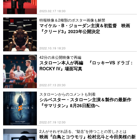
2023.02.17 18:00
特報映像＆2種類のポスター画像も解禁
マイケル・B・ジョーダン主演＆初監督 映画
『クリード3』2023年公開決定
2022.10.19 18:20
42分の未公開映像で再編
スタローン本人が再編 『ロッキーVS ドラゴ：
ROCKY IV』場面写真
2022.07.13 20:30
スタローンからのコメントも到着
シルベスター・スタローン主演＆製作の最新作
『サマリタン』8月26日配信へ
2022.07.19 12:00
2人がそれぞれ語る、“疑念”を持つことの苦しさとは
映画『白鳥とコウモリ』松村北斗と今田美桜の新