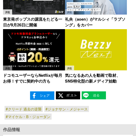
PR
PR
東京発ポップスの源流をたどる一
礼央（aoen）がマルシィ「ラブソ
日が9月26日に開催
ング」をカバー
PR
PR
ドコモユーザーならNetflixが毎月
気になるあの人を動画で取材、
お得！すでに契約中の方も
SNS特化型の新メディア始動
#クリード 過去の逆襲
#ジョナサン・メジャース
#マイケル・B・ジョーダン
作品情報