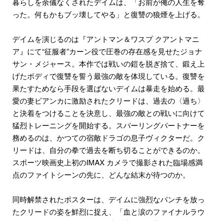
暮らしを余儀なくされたデイムは、「お前が俺の人生を奪
った。何もかもブッ壊してやる」と復讐の狼煙を上げる。
デイムを演じるのは『アントマン＆ワスプ クアントマニ
ア』にて“征服者”カーン役で圧巻の存在感を見せたジョナ
サン・メジャース。本作では戦いの鎧を脱ぎ捨て、鍛え上
げたボディで復讐を誓う最強の敵を体現している。復讐を
果たすためなら手段を選ばないデイムは暴走を始める。最
愛の妻ビアンカに激励されたクリードは、過去の〈過ち〉
と決着をつけることを決意し、最強の敵との戦いに向けて
猛烈トレーニングを開始する。スパーリングパートナーを
務めるのは、かつての宿敵ドラゴの息子ヴィクターだ。ク
リードは、自分の拳で過去を断ち切ることができるのか。
スポーツ映画史上初のIMAX カメラで撮影された臨場感満
点のファイトシーンの先に、どんな結末が待つのか。
同時解禁されたポスターは、デイムに強烈なパンチを放っ
たクリードの姿を鮮烈に捉え、「血と涙のファイナルラウ