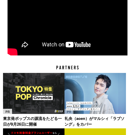
PR
PR
東京発ポップスの源流をたどる一
礼央（aoen）がマルシィ「ラブソ
日が9月26日に開催
ング」をカバー