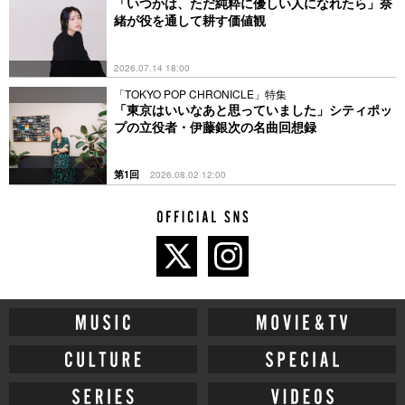
とは
「いつかは、ただ純粋に優しい人になれたら」奈
緒が役を通して耕す価値観
2026.07.14 18:00
「TOKYO POP CHRONICLE」特集
「東京はいいなあと思っていました」シティポッ
プの立役者・伊藤銀次の名曲回想録
第1回
2026.08.02 12:00