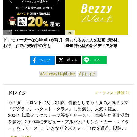
PR
PR
ドコモユーザーならNetflixが毎月
気になるあの人を動画で取材、
お得！すでに契約中の方も
SNS特化型の新メディア始動
#Saturday Night Live
#ドレイク
ドレイク
アーティスト情報
カナダ、トロント出身、31歳。俳優としてカナダの人気ドラマ
『デグラッシ ネクスト・クラス』に出演し、人気を確立。
2006年以降ミックステープ等をリリースし、本格的に音楽活動
を開始。2010年にデビュー・アルバム『サンク・ミー・レイタ
ー』をリリースし、いきなり全米チャート1位を獲得。以降ミ
ックステープも含め、アルバムが8作連続で全米1位を獲得す