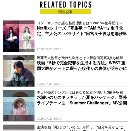
関連記事
ヨン・サンホが語る起用理由とは？2027年世界配信へ
Netflixシリーズ『寄生獣 ーTAMIYAー』制作決
定、主人公の“パラサイト”田宮良子役は忽那汐里
2026.07.23 08:00
近藤亮太監督が受けた刺激とは？新場面写真3点も解禁
映画『5秒で完全犯罪を生成する方法』WEST.重
岡大毅がノートに綴った役作りの裏側が明らかに
2026.07.21 12:00
本日発売のシングルには異なる情景を描いた3曲を収録
水瀬いのりのキラキラした夏をパッケージ、野外
ライブテーマ曲「Summer Challenger」MV公開
2026.07.22 20:10
主演映画『死ねばいいのに』が問う、“自分を分かる”こと