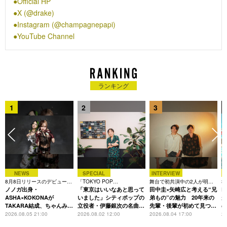
Official HP
る。過去に3度のグラミー賞を受賞するものの、2017年は作品
X (@drake)
をグラミー賞の選考にエントリーしないなどで話題に。ドレイ
Instagram (@champagnepapi)
クの総資産は100億円を超え、音楽以外にアパレル等も手がけ
YouTube Channel
る。
最新アルバム『スコーピオン』は全米4週連続1位を記録し、89
の国と地域のiTunesで1位を獲得。アルバムは発売から1週間で
10億回以上再生されるなど、ストリーミング史上初の記録を達
成している。さらに『スコーピオン』のリリースによって、ド
ランキング
レイクの参加楽曲27曲が同時に全米チャートTOP100にランク
インし、チャート全体の約3分の1を占めるなど、米シングル・
1
2
3
チャート59年の歴史上初となる前人未到の偉業を達成。うち
TOP10に7曲が同時ランクインし、ザ・ビートルズを超える新
記録も達成している。
（引用）https://www.universal-music.co.jp/drake/
NEWS
SPECIAL
INTERVIEW
8月8日リリースのデビュー曲
「TOKYO POP
舞台で初共演中の2人が明か
3
は「Time is money」
ノノガ出身・
CHRONICLE」特集
「東京はいいなあと思って
す、今の自分をつくる恩人の
田中圭×矢崎広と考える“兄
た
R
存在
ASHA×KOKONAが
いました」シティポップの
弟もの”の魅力 20年来の
が
TAKARA結成、ちゃんみな
立役者・伊藤銀次の名曲回
先輩・後輩が初めて見つけ
主宰レーベル第2弾アーテ
想録
た互いの共通点とは
S
2026.08.05 21:00
2026.08.02 12:00
2026.08.04 17:00
20
ィストに