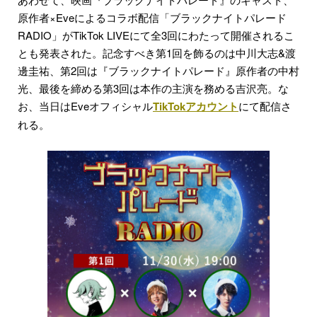
原作者×Eveによるコラボ配信「ブラックナイトパレード
RADIO」がTikTok LIVEにて全3回にわたって開催されるこ
とも発表された。記念すべき第1回を飾るのは中川大志&渡
邊圭祐、第2回は『ブラックナイトパレード』原作者の中村
光、最後を締める第3回は本作の主演を務める吉沢亮。な
お、当日はEveオフィシャル
TikTokアカウント
にて配信さ
れる。