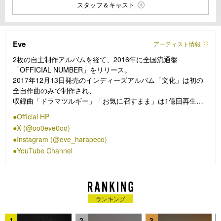
スタッフ＆キャスト
Eve
アーティスト情報
2枚の自主制作アルバムを経て、2016年に全国流通盤
「OFFICIAL NUMBER」をリリース。
2017年12月13日発売のインディーズアルバム「文化」は初の
全自作曲のみで制作され、
収録曲「ドラマツルギー」「お気に召すまま」は1億回再生を
突破。
Official HP
YouTube登録者数は400万人を上回り、日本国内アーティスト2
X (@oo0eve0oo)
位の規模となる。
Instagram (@eve_harapeco)
2018年、2019年のワンマンライブは12,000人を動員した
YouTube Channel
「winter tour 2019-2020 胡乱な食卓」を含め全公演即完。
2019年2月6日発売「おとぎ」、2020年2月12日発売「Smile」
はオリコンアルバムチャート2位、
2020年12月23日発売の「廻廻奇譚 / 蒼のワルツ」は1位を獲得
し、
ランキング
収録曲「廻廻奇譚」はストリーミング3億回再生、YouTube2.5
億回再生を突破した。
1
2
3