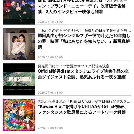
マン：ブランド・ニュー・デイ』吹替版予告解
禁、3人のインタビュー映像も到着
2026.07.10 08:00
「私がこの紗月を守りたい」順撮りの日々で芽生えた思い
とは
堀田真由が初シングルマザー役で叶えた10年越し
の夢 映画『私はあなたを知らない、』新写真解
禁
2026.08.06 15:00
発売同日にライブ音源のサブスク配信も決定
Official髭男dismスタジアムライブ映像作品の全
曲ダイジェスト公開、熱気あふれる一夜を凝縮
2026.07.08 18:00
実話から生まれた「Kiss Ei Chuu」が本日先行配信スター
ト
“Kawaii Riot”を掲げるCHITAAが1ST EP発表、
ファンタジスタ歌麿呂によるアートワーク解禁
2026.07.08 12:00