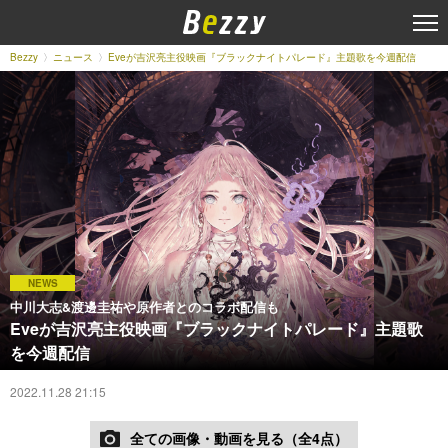
Bezzy
ニュース
Eveが吉沢亮主役映画『ブラックナイトパレード』主題歌を今週配信
NEWS
中川大志&渡邊圭祐や原作者とのコラボ配信も
Eveが吉沢亮主役映画『ブラックナイトパレード』主題歌
を今週配信
2022.11.28 21:15
全ての画像・動画を見る（全4点）