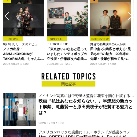
2022年3月16日発売「廻人」を携えた全国9公演ホールツアー
「Eve Live Tour 2022 廻人」および
初の日本武道館2days公演「Eve Live Tour 2022 廻人 日本武道
館 追加公演」も即完を果たしている。
NEWS
SPECIAL
INTERVIEW
8月8日リリースのデビュー曲
「TOKYO POP
舞台で初共演中の2人が明か
3
は「Time is money」
ノノガ出身・
CHRONICLE」特集
「東京はいいなあと思って
す、今の自分をつくる恩人の
田中圭×矢崎広と考える“兄
た
R
存在
ASHA×KOKONAが
いました」シティポップの
弟もの”の魅力 20年来の
が
TAKARA結成、ちゃんみな
立役者・伊藤銀次の名曲回
先輩・後輩が初めて見つけ
主宰レーベル第2弾アーテ
想録
た互いの共通点とは
S
2026.08.05 21:00
2026.08.02 12:00
2026.08.04 17:00
20
ィストに
関連記事
メイキング写真には中野量太監督に花束を贈られ涙する姿
も
映画『私はあなたを知らない、』早瀬憩の新カッ
ト解禁、滝藤賢一と原田美枝子が絶賛する魅力と
は？
2026.07.23 13:00
アメリカンロックな楽曲にトム・ホランドが感謝をコメン
ト
Mrs. GREEN APPLEの新曲流れる『スパイダー