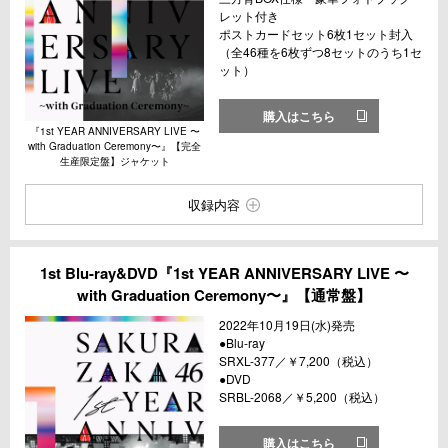
レット付き
ポストカードセット6枚1セット封入
（全46種を6枚ずつ8セットのうち1セ
ット）
購入はこちら
『1st YEAR ANNIVERSARY LIVE 〜
with Graduation Ceremony〜』【完全
生産限定盤】ジャケット
収録内容
1st Blu-ray&DVD『1st YEAR ANNIVERSARY LIVE 〜
with Graduation Ceremony〜』【通常盤】
2022年10月19日(水)発売
●Blu-ray
SRXL-377／￥7,200（税込）
●DVD
SRBL-2068／￥5,200（税込）
購入はこちら