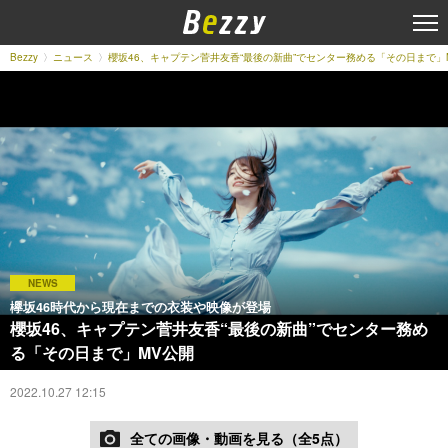
Bezzy
ニュース
櫻坂46、キャプテン菅井友香“最後の新曲”でセンター務める「その日まで」
NEWS
欅坂46時代から現在までの衣装や映像が登場
櫻坂46、キャプテン菅井友香“最後の新曲”でセンター務め
る「その日まで」MV公開
2022.10.27 12:15
全ての画像・動画を見る（全5点）