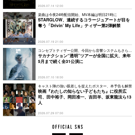
2026.07.14 12:00
楽曲は今夜24時配信開始、MV本編は明日21時に
STARGLOW、連続するコラージュアートが目を
奪う「Drivin’ My Life」ティザー第2弾解禁
2026.07.19 21:00
コンセプトティザー公開、今回から音響システムもさらに
増強
サカナクション“透明”ツアーが全国に拡大、来年
5月まで続く全31公演に
2026.07.10 18:00
キャスト陣の強い眼差しを捉えたポスター、本予告も解禁
映画『わたしの知らない子どもたち』に役所広
司、田中裕子、岡田准一、吉田羊、坂東龍汰ら13
人
2026.07.29 07:00