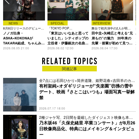
NEWS
SPECIAL
INTERVIEW
8月8日リリースのデビュー曲
「TOKYO POP
舞台で初共演中の2人が明か
共
最
は「Time is money」
ノノガ出身・
CHRONICLE」特集
「東京はいいなあと思って
す、今の自分をつくる恩人の
田中圭×矢崎広と考える“兄
田
存在
ASHA×KOKONAが
いました」シティポップの
弟もの”の魅力 20年来の
モ
TAKARA結成、ちゃんみな
立役者・伊藤銀次の名曲回
先輩・後輩が初めて見つけ
定
主宰レーベル第2弾アーテ
想録
た互いの共通点とは
L
2026.08.05 21:00
2026.08.02 12:00
2026.08.04 17:00
20
ィストに
関連記事
全7点には石田ひかり×筒井道隆、姫野花春×吉田羊のカッ
トも
有村架純×オダギリジョーが“失楽園”彷彿の雪中
デート、映画『さとこはいつも』場面写真一挙解
禁
2026.07.17 18:00
2種ジャケ写、2日間を凝縮したダイジェスト映像も本日
公開
乃木坂46「久保史緒里 卒業コンサート」が8月26
日映像商品化、特典にはメイキング＆インタビュ
ー