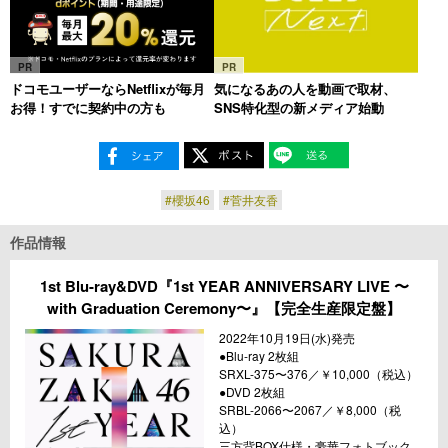
PR
PR
ドコモユーザーならNetflixが毎月
気になるあの人を動画で取材、
お得！すでに契約中の方も
SNS特化型の新メディア始動
#櫻坂46
#菅井友香
作品情報
1st Blu-ray&DVD『1st YEAR ANNIVERSARY LIVE 〜
with Graduation Ceremony〜』【完全生産限定盤】
2022年10月19日(水)発売
●Blu-ray 2枚組
SRXL-375〜376／￥10,000（税込）
●DVD 2枚組
SRBL-2066〜2067／￥8,000（税
込）
三方背BOX仕様・豪華フォトブック