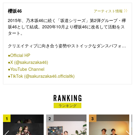
櫻坂46
アーティスト情報
2015年、乃木坂46に続く「坂道シリーズ」第2弾グループ・欅
坂46として結成。2020年10月より櫻坂46に改名して活動をス
タート。
クリエイティブに向き合う姿勢やストイックなダンスパフォー
マンス等の姿勢から多くのクリエイターから共感を呼び、共に
Official HP
作品や楽曲を体現している。作品を発表する度にSNSでのトレ
X (@sakurazaka46)
ンドや各ランキングなどでも1位を獲得し続けている。日本国
YouTube Channel
内ではドーム・スタジアム規模の公演を行い、海外でのイベン
TikTok (@sakurazaka46.officialtk)
トにも多数出演、2023年にはアジアで活躍中のアーティストが
集結する祭典「2023 Asia Artist Awards IN THE
PHILIPPINES」に出演し、人気賞とベストミュージシャン賞の
二部門にて受賞、日本人アーティストとして初の快挙となっ
た。2025年は、東京ドーム・京セラドーム大阪5daysを含む、
ランキング
全国5都市を巡るツアーを敢行し、合計で26万人を動員した。
そして2026年、女性グループとしては初となるMUFGスタジア
1
2
3
ム（国立競技場）にて単独公演を開催し、14万人を動員した。
2027年はアジアツアーも開催予定。日本のみならず海外でも多
くの評価を得ている、稀有なアイドルグループ。