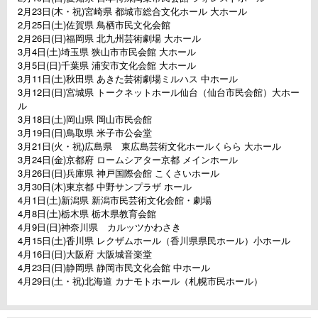
2月23日(木・祝)宮崎県 都城市総合文化ホール 大ホール
2月25日(土)佐賀県 鳥栖市民文化会館
2月26日(日)福岡県 北九州芸術劇場 大ホール
3月4日(土)埼玉県 狭山市市民会館 大ホール
3月5日(日)千葉県 浦安市文化会館 大ホール
3月11日(土)秋田県 あきた芸術劇場ミルハス 中ホール
3月12日(日)宮城県 トークネットホール仙台（仙台市民会館）大ホー
ル
3月18日(土)岡山県 岡山市民会館
3月19日(日)鳥取県 米子市公会堂
3月21日(火・祝)広島県 東広島芸術文化ホールくらら 大ホール
3月24日(金)京都府 ロームシアター京都 メインホール
3月26日(日)兵庫県 神戸国際会館 こくさいホール
3月30日(木)東京都 中野サンプラザ ホール
4月1日(土)新潟県 新潟市民芸術文化会館・劇場
4月8日(土)栃木県 栃木県教育会館
4月9日(日)神奈川県 カルッツかわさき
4月15日(土)香川県 レクザムホール（香川県県民ホール）小ホール
4月16日(日)大阪府 大阪城音楽堂
4月23日(日)静岡県 静岡市民文化会館 中ホール
4月29日(土・祝)北海道 カナモトホール（札幌市民ホール）