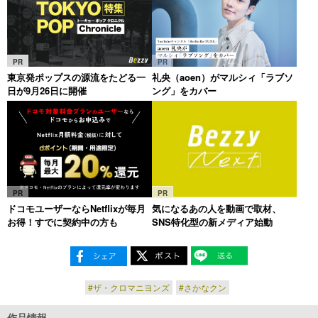
PR
PR
東京発ポップスの源流をたどる一
礼央（aoen）がマルシィ「ラブソ
日が9月26日に開催
ング」をカバー
PR
PR
ドコモユーザーならNetflixが毎月
気になるあの人を動画で取材、
お得！すでに契約中の方も
SNS特化型の新メディア始動
#ザ・クロマニヨンズ
#さかなクン
作品情報