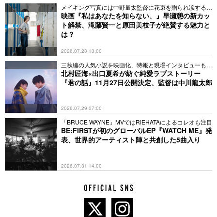
メイキング写真には中野量太監督に花束を贈られ涙する姿
も
映画『私はあなたを知らない、』早瀬憩の新カッ
ト解禁、滝藤賢一と原田美枝子が絶賛する魅力と
は？
2026.07.23 13:00
三秋縋の人気小説を映画化、特報と現場インタビューも解
禁
北村匠海×出口夏希が紡ぐ純愛ラブストーリー
『君の話』11月27日公開決定、監督は中川龍太郎
2026.07.29 07:00
「BRUCE WAYNE」MVではRIEHATAによるコレオも注目
BE:FIRSTが初のグローバルEP『WATCH ME』発
表、世界的アーティスト陣と共創した5曲入り
2026.07.31 14:00