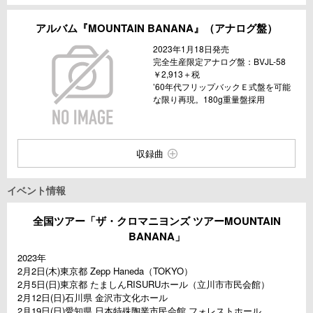
アルバム『MOUNTAIN BANANA』（アナログ盤）
2023年1月18日発売
完全生産限定アナログ盤：BVJL-58
￥2,913＋税
’60年代フリップバックＥ式盤を可能
な限り再現。180g重量盤採用
収録曲
イベント情報
全国ツアー「ザ・クロマニヨンズ ツアーMOUNTAIN
BANANA」
2023年
2月2日(木)東京都 Zepp Haneda（TOKYO）
2月5日(日)東京都 たましんRISURUホール（立川市市民会館）
2月12日(日)石川県 金沢市文化ホール
2月19日(日)愛知県 日本特殊陶業市民会館 フォレストホール