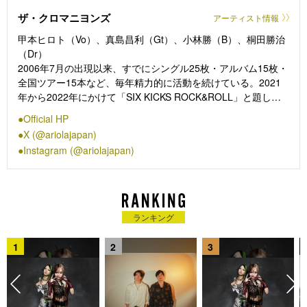
ザ・クロマニヨンズ
アーティスト情報
甲本ヒロト（Vo）、真島昌利（Gt）、小林勝（B）、桐田勝治
（Dr）
2006年7月の出現以来、すでにシングル25枚・アルバム15枚・
全国ツアー15本など、毎年精力的に活動を続けている。2021
年から2022年にかけて「SIX KICKS ROCK&ROLL」と題した
６ヵ月シングル連続リリースの一大プロジェクトを発表。
Official HP
2021年8月25日に20thシングル『ドライブ GO!』を発売、以降
X (@ariolajapan)
2022年1月19日までに連続でシングルを発売し、1月19日には
Instagram (@ariolajapan)
15th CDアルバム『SIX KICKS ROCK&ROLL』を発売。
2022年8月24日に2枚組DVD『ザ・クロマニヨンズ ツアー SIX
KICKS ROCK&ROLL』を発売。
ランキング
1
2
3