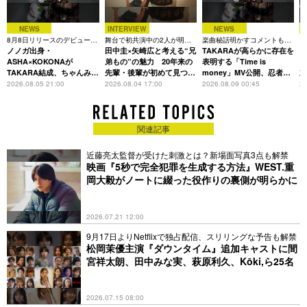
NEWS
INTERVIEW
NEWS
8月8日リリースのデビュー曲
舞台で初共演中の2人が明か
楽曲秘話明かすコメントも到
「
は「Time is money」
ノノガ出身・
す、今の自分をつくる恩人の
田中圭×矢崎広と考える“兄
着、1st EPも8月24日配信へ
TAKARAが高らかに存在を
C
存在
ASHA×KOKONAが
弟もの”の魅力 20年来の
表明する「Time is
TAKARA結成、ちゃんみな
先輩・後輩が初めて見つけ
money」MV公開、忍者と
主宰レーベル第2弾アーテ
た互いの共通点とは
花魁姿で世界観を体現
2026.08.05 21:00
2026.08.04 17:00
2026.08.09 00:45
20
ィストに
関連記事
近藤亮太監督が受けた刺激とは？新場面写真3点も解禁
映画『5秒で完全犯罪を生成する方法』WEST.重
岡大毅がノートに綴った役作りの裏側が明らかに
2026.07.21 12:00
9月17日よりNetflixで独占配信、スリリングな予告も解禁
松岡茉優主演『ダウンタイム』追加キャストに間
宮祥太朗、田中みな実、萩原利久、Kōki,ら25名
2026.07.15 08:00