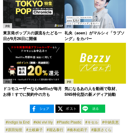
PR
PR
東京発ポップスの源流をたどる一
礼央（aoen）がマルシィ「ラブソ
日が9月26日に開催
ング」をカバー
PR
PR
ドコモユーザーならNetflixが毎月
気になるあの人を動画で取材、
お得！すでに契約中の方も
SNS特化型の新メディア始動
#indigo la End
#kiki vivi lily
#Plastic Plastic
#キセル
#中納良恵
#原田知世
#土岐麻子
#堀込泰行
#橋本絵莉子
#藤原さくら