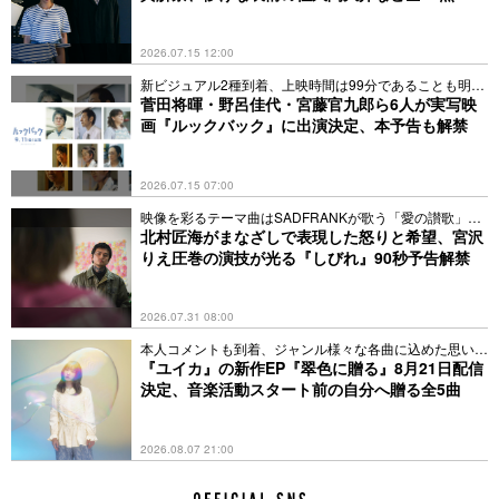
2026.07.15 12:00
新ビジュアル2種到着、上映時間は99分であることも明ら
かに
菅田将暉・野呂佳代・宮藤官九郎ら6人が実写映
画『ルックバック』に出演決定、本予告も解禁
2026.07.15 07:00
映像を彩るテーマ曲はSADFRANKが歌う「愛の讃歌」カ
バー
北村匠海がまなざしで表現した怒りと希望、宮沢
りえ圧巻の演技が光る『しびれ』90秒予告解禁
2026.07.31 08:00
本人コメントも到着、ジャンル様々な各曲に込めた思いと
は？
『ユイカ』の新作EP『翠色に贈る』8月21日配信
決定、音楽活動スタート前の自分へ贈る全5曲
2026.08.07 21:00