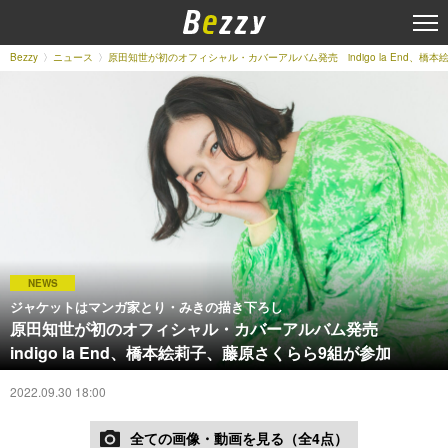
Bezzy
ニュース
原田知世が初のオフィシャル・カバーアルバム発売 indigo la End、橋
NEWS
ジャケットはマンガ家とり・みきの描き下ろし
原田知世が初のオフィシャル・カバーアルバム発売
indigo la End、橋本絵莉子、藤原さくらら9組が参加
2022.09.30 18:00
全ての画像・動画を見る（全4点）