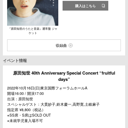
購入はこちら
『原田知世のうたと音楽』通常盤 ジャ
ケット
収録曲
イベント情報
原田知世 40th Anniversary Special Concert “fruitful
days”
2022年10月16日(日)東京国際フォーラムホールA
開場16:00 / 開演17:00
出演：原田知世
スペシャルゲスト：大貫妙子,鈴木慶一,高野寛,土岐麻子
指定席 ¥8,800（税込）
※SS席・S席はSOLD OUT
※未就学児童入場不可