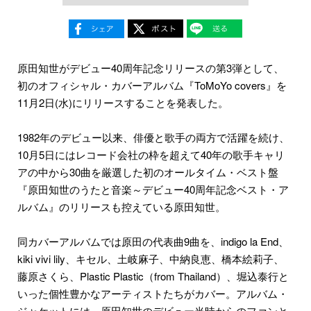
原田知世がデビュー40周年記念リリースの第3弾として、
初のオフィシャル・カバーアルバム『ToMoYo covers』を
11月2日(水)にリリースすることを発表した。
1982年のデビュー以来、俳優と歌手の両方で活躍を続け、
10月5日にはレコード会社の枠を超えて40年の歌手キャリ
アの中から30曲を厳選した初のオールタイム・ベスト盤
『原田知世のうたと音楽～デビュー40周年記念ベスト・ア
ルバム』のリリースも控えている原田知世。
同カバーアルバムでは原田の代表曲9曲を、indigo la End、
kiki vivi lily、キセル、土岐麻子、中納良恵、橋本絵莉子、
藤原さくら、Plastic Plastic（from Thailand）、堀込泰行と
いった個性豊かなアーティストたちがカバー。アルバム・
ジャケットには、原田知世のデビュー当時からのファンと