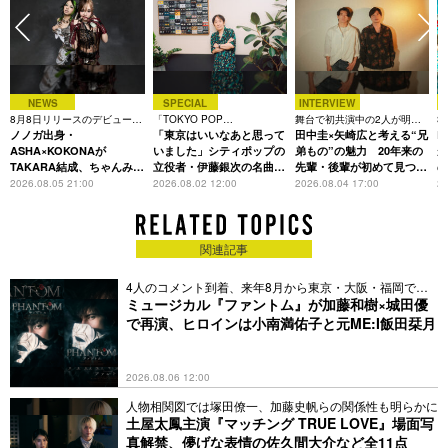
NEWS
SPECIAL
INTERVIEW
8月8日リリースのデビュー曲
「TOKYO POP
舞台で初共演中の2人が明か
3
は「Time is money」
ノノガ出身・
CHRONICLE」特集
「東京はいいなあと思って
す、今の自分をつくる恩人の
田中圭×矢崎広と考える“兄
た
R
存在
ASHA×KOKONAが
いました」シティポップの
弟もの”の魅力 20年来の
が
TAKARA結成、ちゃんみな
立役者・伊藤銀次の名曲回
先輩・後輩が初めて見つけ
主宰レーベル第2弾アーテ
想録
た互いの共通点とは
S
2026.08.05 21:00
2026.08.02 12:00
2026.08.04 17:00
20
ィストに
関連記事
4人のコメント到着、来年8月から東京・大阪・福岡で上
演へ
ミュージカル『ファントム』が加藤和樹×城田優
で再演、ヒロインは小南満佑子と元ME:I飯田栞月
2026.08.06 12:00
人物相関図では塚田僚一、加藤史帆らの関係性も明らかに
土屋太鳳主演『マッチング TRUE LOVE』場面写
真解禁、儚げな表情の佐久間大介など全11点