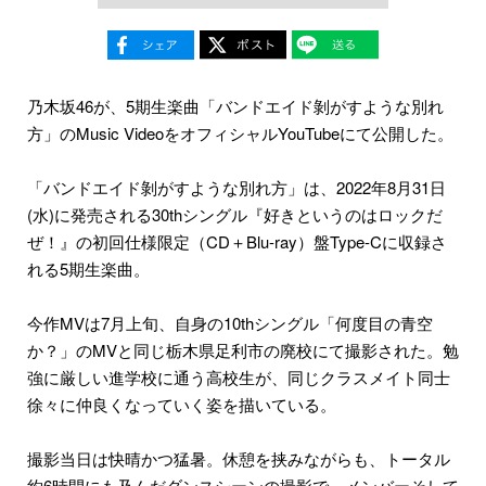
乃木坂46が、5期生楽曲「バンドエイド剝がすような別れ
方」のMusic VideoをオフィシャルYouTubeにて公開した。
「バンドエイド剝がすような別れ方」は、2022年8月31日
(水)に発売される30thシングル『好きというのはロックだ
ぜ！』の初回仕様限定（CD＋Blu-ray）盤Type-Cに収録さ
れる5期生楽曲。
今作MVは7月上旬、自身の10thシングル「何度目の青空
か？」のMVと同じ栃木県足利市の廃校にて撮影された。勉
強に厳しい進学校に通う高校生が、同じクラスメイト同士
徐々に仲良くなっていく姿を描いている。
撮影当日は快晴かつ猛暑。休憩を挟みながらも、トータル
約6時間にも及んだダンスシーンの撮影で、メンバーそして