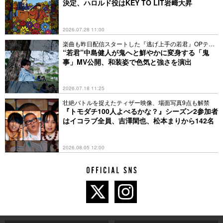
決定、ハロルド役はKEY TO LIT岩﨑大昇
2026.07.28 11:00
楽曲も昨日配信スタートした『逃げ上手の若君』OPテー
マ
“若君”中島健人が鬼へと鮮やかに変身する「鬼
事」MV公開、和装姿で色気と強さを演出
2026.07.18 11:25
壮絶バトルを捉えたティザー映像、場面写真9点も解禁
『トモダチ100人よべるかな？』シーズン2参加者
はイコラブ全員、吉澤閑也、松本まりから142名
2026.08.05 12:00