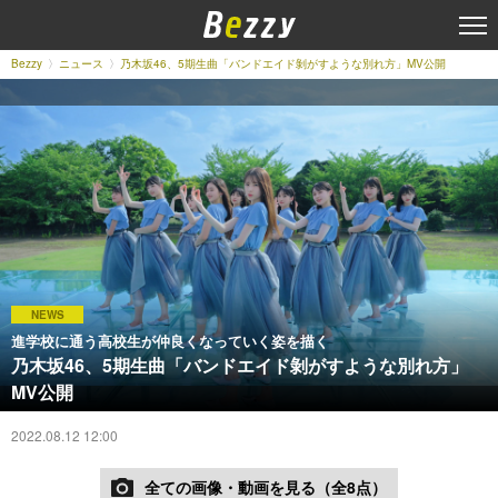
Bezzy
ニュース
乃木坂46、5期生曲「バンドエイド剝がすような別れ方」MV公開
NEWS
進学校に通う高校生が仲良くなっていく姿を描く
乃木坂46、5期生曲「バンドエイド剝がすような別れ方」
MV公開
2022.08.12 12:00
全ての画像・動画を見る（全8点）