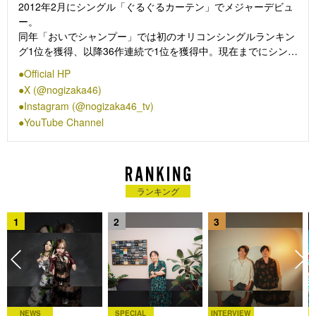
2012年2月にシングル「ぐるぐるカーテン」でメジャーデビュ
ー。
同年「おいでシャンプー」では初のオリコンシングルランキン
グ1位を獲得、以降36作連続で1位を獲得中。現在までにシング
ル37作品・アルバム6作品をリリースし、トータルセールス枚
Official HP
数は3,000万枚を突破。ライブ規模も年々拡大し、「真夏の全
X (@nogizaka46)
国ツアー2024」では全国ドーム・スタジアムツアーを開催。海
Instagram (@nogizaka46_tv)
外人気も高く、これまでにフランス・シンガポール・香港・上
YouTube Channel
海・台湾でも大規模公演を実施しており、2024年は香港での単
独公演を成功させた。言わずと知れた日本を代表するアイドル
グループ。
ランキング
1
2
3
NEWS
SPECIAL
INTERVIEW