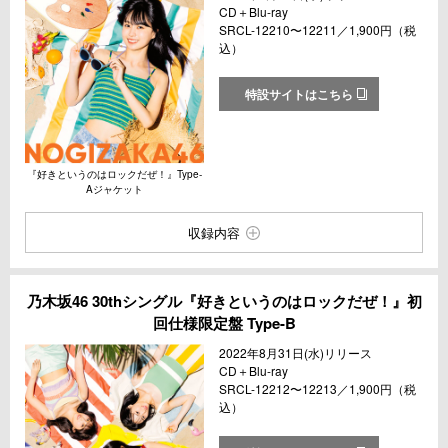
CD＋Blu-ray
SRCL-12210〜12211／1,900円（税
込）
特設サイトはこちら
『好きというのはロックだぜ！』Type-
Aジャケット
収録内容
乃木坂46 30thシングル『好きというのはロックだぜ！』初
回仕様限定盤 Type-B
2022年8月31日(水)リリース
CD＋Blu-ray
SRCL-12212〜12213／1,900円（税
込）