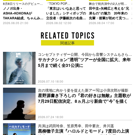
8月8日リリースのデビュー曲
「TOKYO POP
舞台で初共演中の2人が明か
3
は「Time is money」
ノノガ出身・
CHRONICLE」特集
「東京はいいなあと思って
す、今の自分をつくる恩人の
田中圭×矢崎広と考える“兄
た
R
存在
ASHA×KOKONAが
いました」シティポップの
弟もの”の魅力 20年来の
が
TAKARA結成、ちゃんみな
立役者・伊藤銀次の名曲回
先輩・後輩が初めて見つけ
主宰レーベル第2弾アーテ
想録
た互いの共通点とは
S
2026.08.05 21:00
2026.08.02 12:00
2026.08.04 17:00
20
ィストに
関連記事
コンセプトティザー公開、今回から音響システムもさらに
増強
サカナクション“透明”ツアーが全国に拡大、来年
5月まで続く全31公演に
2026.07.10 18:00
次の境地に向かう姿を捉えた新アー写は小浪次郎が撮影
星野源書き下ろしの『君の好きは無敵』主題歌が
7月29日配信決定、8ヵ月ぶり新曲で“今”を描く
2026.07.24 18:00
共演は武田玲奈、笠原秀幸、田中要次、井川遥
黒柳徹子主演『ハロルドとモード』7度目の上演