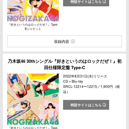
特設サイトはこちら
『好きというのはロックだぜ！』Type-
Bジャケット
収録内容
乃木坂46 30thシングル『好きというのはロックだぜ！』初
回仕様限定盤 Type-C
2022年8月31日(水)リリース
CD＋Blu-ray
SRCL-12214〜12215／1,900円（税
込）
特設サイトはこちら
『好きというのはロックだぜ！』Type-