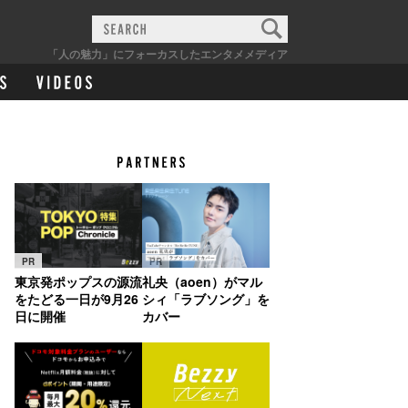
「人の魅力」にフォーカスしたエンタメメディア
PR
PR
東京発ポップスの源流
礼央（aoen）がマル
をたどる一日が9月26
シィ「ラブソング」を
日に開催
カバー