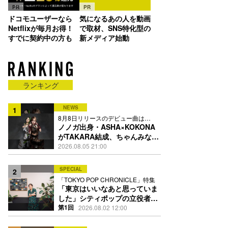
PR
PR
ドコモユーザーなら
気になるあの人を動画
Netflixが毎月お得！
で取材、SNS特化型の
すでに契約中の方も
新メディア始動
ランキング
NEWS
1
8月8日リリースのデビュー曲は
「Time is money」
ノノガ出身・ASHA×KOKONA
がTAKARA結成、ちゃんみな主
宰レーベル第2弾アーティスト
2026.08.05 21:00
に
SPECIAL
2
「TOKYO POP CHRONICLE」特集
「東京はいいなあと思っていま
した」シティポップの立役者・
伊藤銀次の名曲回想録
第1回
2026.08.02 12:00