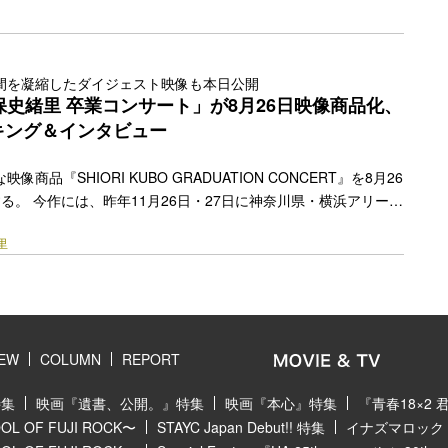
ェクト2026」第四弾として本日7月17日(金)にリリースされた
がえのない仲間と過ごす夏”をメインテーマに制作された一曲。絆
させるリリックや祝祭感あふれるサウンド、そしてエネルギッシ
が高揚感をもたらすサマーチューンとなっている。 公開されたミ
日間を凝縮したダイジェスト映像も本日公開
は、部屋で各々楽しく遊ぶメンバーの自然体な姿からラストのダ
保史緒里 卒業コンサート」が8月26日映像商品化、
カットで撮影。さら… <a class="more-link"
キング＆インタビュー
y.jp/2026/07/89424/"></a>
像商品『SHIORI KUBO GRADUATION CONCERT』を8月26
する。 今作には、昨年11月26日・27日に神奈川県・横浜アリーナ
木坂46 久保史緒里 卒業コンサート」を収録。久保史緒里は乃
里
ンバーとして2016年9月に加入し、約9年間にわたりグループを牽
しての活動に加えて俳優やモデル、ラジオパーソナリティなど幅広
女の卒業コンサートを収めた本作は、2日間で披露した9年間の歩
なセットリストを余すところなく楽しむことができる作品となっ
は… <a class="more-link"
IEW
COLUMN
REPORT
y.jp/2026/07/89220/"></a>
特集
映画『遺書、公開。』特集
映画『本心』特集
『青春18×2
 OF FUJI ROCK〜
STAYC Japan Debut!! 特集
イナズマロック フ