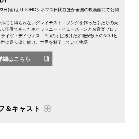
DY
2月23日(金)よりTOHOシネマズ日比谷ほか全国の映画館にて公開
ンルにも縛られないグレイテスト・ソングを作ったふたりの天
あり俳優であったホイットニー・ヒューストンと名音楽プロデ
ライヴ・デイヴィス、2つのずば抜けた才能が数々のNO.1ヒ
を世に送り出し続け、世界を魅了していく物語
詳細はこちら
フ＆キャスト