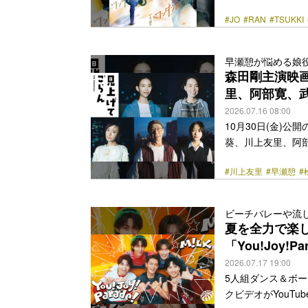
ロハ（超特急）が出
#JO
#RAN
#TSUKKI
を突破し「月刊ア
ーからも熱く支持
也監督が実写映画
早瀬憩が悩める娘
カボこと小谷花木
森田剛主演映
活していたカボは、バイ
里、阿部寛、
href="https://bezz
2026.07.16 08:00
10月30日(金)
葵、川上友里、阿
真7点も到着した
#川上友里
#早瀬憩
#
を控えた娘とも気
画家・土屋揮一。
じゃん」と思えて
ビーチバレーや流
す。 ダブル監督
夏を全力で楽し
「分福」の新鋭、森
「You!Joy!P
class="more-link" 
2026.07.17 19:00
5人組ダンス＆ボーカ
クビデオがYouT