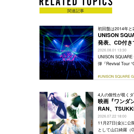
関連記事
初回盤は2014年
UNISON S
発表、CD付き
2026.08.01 13:30
UNISON SQU
弾『Revival To
では、バンド20周年
#UNISON SQUARE 
In The Spy
れたツアーファイナ
スされる。 さらに
4人の個性が覗く
ACCIDENT』に付属し
映画『ワンダン
href="https://bezz
RAN、TSU
2026.07.22 18:00
11月27日(金)
として山口綺羅（Gi