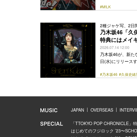
進！リリースプロジ
#M!LK
本楽曲は、“かけ
と友情の力を感じ
ュなM!LKの歌声
2種ジャケ写、2
ュージックビデオ
乃木坂46「久
ンスシーンまで全編ワン
特典にはメイ
href="https://bezz
2026.07.14 12:00
乃木坂46が、新たな映
日(水)にリリース
にて開催された「乃
#乃木坂46
#久保史緒
木坂46に3期生メ
引。乃木坂46と
い活動を続けた彼
みを振り返るよう
ている。 また、特典映像に
JAPAN
OVERSEAS
INTERV
href="https://bezz
「TTOKYO POP CHRONICLE」
はじめてのフジロック ’23〜SCHOOL