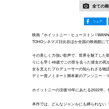
全ての画
映画『ホイットニー・ヒューストン I WANNA D
TOHOシネマズ日比谷ほか全国の映画館に
その美しく力強い歌声で、世界を魅了した歌姫
りにも早く48歳でこの世を去った彼女の死
女を支えたプロデューサーの知られざる物
デミー賞ノミネート脚本家のアンソニー・
ホイットニーの没後10年にあたる2022
本作では、どんなジャンルにも縛られない