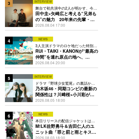
INTERVIEW
3
舞台で初共演中の2人が明かす、今の
自分をつくる恩人の存在
田中圭×矢崎広と考える“兄弟も
の”の魅力 20年来の先輩・後
輩が初めて見つけた互いの共通
2026.08.04 17:00
点とは
NEWS
4
3人主演ドラマのロケ地だった特別な
場所で撮影を敢行
RUI・TAIKI・KANONが“最高の
仲間”を連れ原点の地へ、
STARGLOW「GOTH」ダンス
2026.08.04 20:00
映像公開
INTERVIEW
5
ドラマ『野球少女鷲尾』の裏話から
隠れた素顔にたっぷり迫る
乃木坂46・同期コンビの最新の
関係性は？川﨑桜×小川彩が明
かす互いの推しポイント
2026.08.05 18:00
NEWS
6
本日リリースの配信ジャケットは
PEACH-PITが描き下ろし
M!LK佐野勇斗＆吉田仁人のユ
ニット曲「罪と罰と雨とキス」
MV公開、2人が霧雨と共に舞い
2026.08.03 18:00