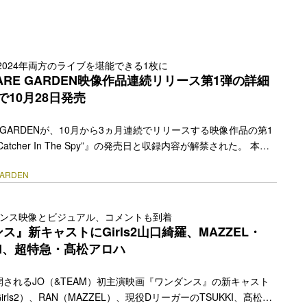
と2024年両方のライブを堪能できる1枚に
QUARE GARDEN映像作品連続リリース第1弾の詳細
で10月28日発売
ARE GARDENが、10月から3ヵ月連続でリリースする映像作品の第1
ur “Catcher In The Spy”』の発売日と収録内容が解禁された。 本作
プロジェクト第2弾企画として行われたTOUR 2014「Catcher
GARDEN
」のリバイバルツアーを映像化。2024年4月25日にNHKホールにて行わ
ル公演の映像に加え、ライブ音源付きで10月28日(水)にリリー
、初回生産限定盤には結成10周年記念アルバム『DUGOUT
ダンス映像とビジュアル、コメントも到着
ていた… <a class="more-link"
ス』新キャストにGirls2山口綺羅、MAZZEL・
y.jp/2026/08/90052/"></a>
KKI、超特急・髙松アロハ
に公開されるJO（&TEAM）初主演映画『ワンダンス』の新キャスト
rls2）、RAN（MAZZEL）、現役DリーガーのTSUKKI、髙松ア