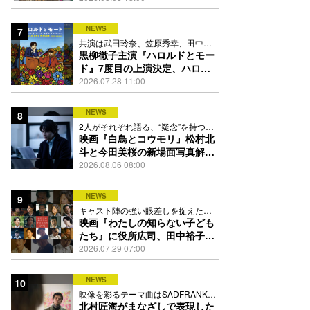
踊る
NEWS
7
共演は武田玲奈、笠原秀幸、田中要
次、井川遥
黒柳徹子主演『ハロルドとモー
ド』7度目の上演決定、ハロル
ド役はKEY TO LIT岩﨑大昇
2026.07.28 11:00
NEWS
8
2人がそれぞれ語る、“疑念”を持つこ
との苦しさとは
映画『白鳥とコウモリ』松村北
斗と今田美桜の新場面写真解
禁、事件前後で一変する表情捉
2026.08.06 08:00
えた全4点
NEWS
9
キャスト陣の強い眼差しを捉えたポ
スター、本予告も解禁
映画『わたしの知らない子ども
たち』に役所広司、田中裕子、
岡田准一、吉田羊、坂東龍汰ら
2026.07.29 07:00
13人
NEWS
10
映像を彩るテーマ曲はSADFRANKが
歌う「愛の讃歌」カバー
北村匠海がまなざしで表現した