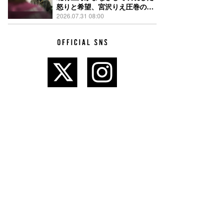
怒りと希望、宮沢りえ圧巻の演
技が光る『しびれ』90秒予告解
2026.07.31 08:00
禁