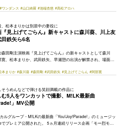
演することが発表された。 原作は単行本累計発行部数110万部
#ワンダンス
#山口綺羅
#池端杏慈
#髙松アロハ
フタヌーン」（講談社）で連載中の珈琲による同名漫画。ダンサ
され、昨年放送されたテレビアニメも話題を呼んだ物語を草場尚
化する。 主人公は、吃音症が原因で目立つことを苦手とする通称
役、松本まりかは別居中の妻役に
（こたにかぼく）。自分の気持ちを抑えて周囲に合わせながら生
画『見上げてごらん』新キャストに森川葵、川上友
ト先で深夜、人目を… <a class="more-link"
武田鉄矢ら6名
y.jp/2026/07/89594/"></a>
公開の森田剛主演映画『見上げてごらん』の新キャストとして森川
部寛、松本まりか、武田鉄矢、早瀬憩の出演が解禁され、場面写
。 本作で森田剛が演じるのは、別居中の人気声優の妻や高校受験
松本まりか
#森川葵
#森田剛
#武田鉄矢
#見上げてごらん
#阿部寛
まずい、後輩にデビューを先越された42歳の万年アシスタント漫
そんな“こじらせ男”を中心に、「何者にもならなくたっていいん
くる、痛くてちょっと可笑しい迷えるオトナたちの日々を映し出
しそうめんなどで弾ける笑顔満載の作品に
としてメガホンを取ったのは、是枝裕和監督が率いる映像制作集団
む5人をワンカットで撮影、M!LK最新曲
本晶一と佐藤快磨。森本は是枝監督の助監督として『万引… <a
arade!」MV公開
href="https://bezzy.jp/2026/07/89326/"></a>
ルグループ・M!LKの最新曲「You!Joy!Parade!」のミュージッ
ubeでプレミア公開された。 5ヵ月連続リリース企画「モー烈モー