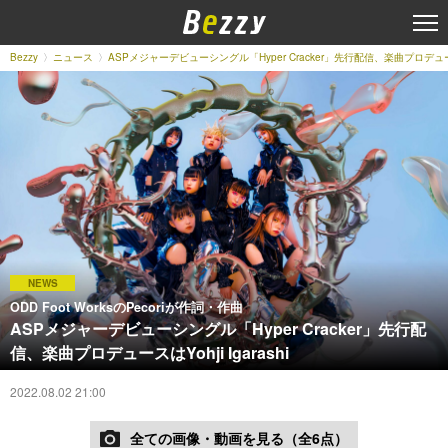
Bezzy
ニュース
ASPメジャーデビューシングル「Hyper Cracker」先行配信、楽曲プロデュースはYo
NEWS
ODD Foot WorksのPecoriが作詞・作曲
ASPメジャーデビューシングル「Hyper Cracker」先行配
信、楽曲プロデュースはYohji Igarashi
2022.08.02 21:00
全ての画像・動画を見る（全6点）