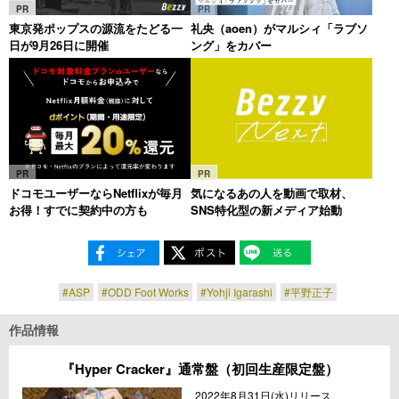
PR
PR
東京発ポップスの源流をたどる一
礼央（aoen）がマルシィ「ラブソ
日が9月26日に開催
ング」をカバー
PR
PR
ドコモユーザーならNetflixが毎月
気になるあの人を動画で取材、
お得！すでに契約中の方も
SNS特化型の新メディア始動
#ASP
#ODD Foot Works
#Yohji Igarashi
#平野正子
作品情報
『Hyper Cracker』通常盤（初回生産限定盤）
2022年8月31日(水)リリース