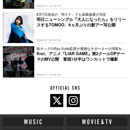
2026.07.13 18:15
8月7日放送の「Mステ」でも楽曲披露が決定
明日ニューシングル『大人になったら』をリリー
スするTOMOO、9ヵ月ぶりの新アー写公開
2026.07.28 00:00
初タッグのRyo Suda監督が過激なサポーターの渇望を表
現
Kroi、アニメ『LIAR GAME』第2クールOPテー
マのMV公開 冒頭1分半はワンカットで撮影
2026.07.13 00:00