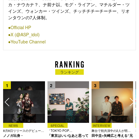
カ・ナウカナ？、ナ前ナ以、モグ・ライアン、マチルダー・ツ
インズ、ウォンカー・ツインズ、チッチチチーチーチー、リオ
ンタウンの7人体制。
Official HP
X (@ASP_idol)
YouTube Channel
ランキング
1
2
3
NEWS
SPECIAL
INTERVIEW
8月8日リリースのデビュー曲
「TOKYO POP
舞台で初共演中の2人が明か
3
は「Time is money」
ノノガ出身・
CHRONICLE」特集
「東京はいいなあと思って
す、今の自分をつくる恩人の
田中圭×矢崎広と考える“兄
た
R