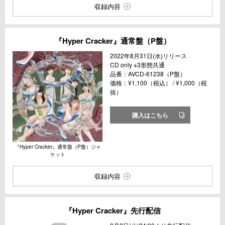
収録内容
『Hyper Cracker』通常盤（P盤）
2022年8月31日(水)リリース
CD only ※3形態共通
品番：AVCD-61238（P盤）
価格：¥1,100（税込） / ¥1,000（税
抜）
購入はこちら
『Hyper Cracker』通常盤（P盤）ジャ
ケット
収録内容
『Hyper Cracker』先行配信