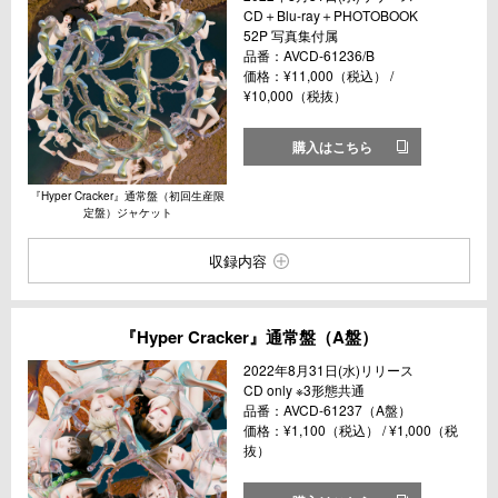
CD＋Blu-ray＋PHOTOBOOK
52P 写真集付属
品番：AVCD-61236/B
価格：¥11,000（税込） /
¥10,000（税抜）
購入はこちら
『Hyper Cracker』通常盤（初回生産限
定盤）ジャケット
収録内容
『Hyper Cracker』通常盤（A盤）
2022年8月31日(水)リリース
CD only ※3形態共通
品番：AVCD-61237（A盤）
価格：¥1,100（税込） / ¥1,000（税
抜）