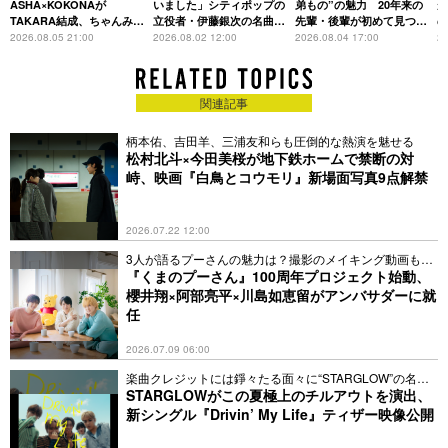
存在
ASHA×KOKONAが
いました」シティポップの
弟もの”の魅力 20年来の
が
TAKARA結成、ちゃんみな
立役者・伊藤銀次の名曲回
先輩・後輩が初めて見つけ
主宰レーベル第2弾アーテ
想録
た互いの共通点とは
S
2026.08.05 21:00
2026.08.02 12:00
2026.08.04 17:00
20
ィストに
関連記事
柄本佑、吉田羊、三浦友和らも圧倒的な熱演を魅せる
松村北斗×今田美桜が地下鉄ホームで禁断の対
峙、映画『白鳥とコウモリ』新場面写真9点解禁
2026.07.22 12:00
3人が語るプーさんの魅力は？撮影のメイキング動画も公
開
『くまのプーさん』100周年プロジェクト始動、
櫻井翔×阿部亮平×川島如恵留がアンバサダーに就
任
2026.07.09 06:00
楽曲クレジットには錚々たる面々に“STARGLOW”の名前
も
STARGLOWがこの夏極上のチルアウトを演出、
新シングル『Drivin’ My Life』ティザー映像公開