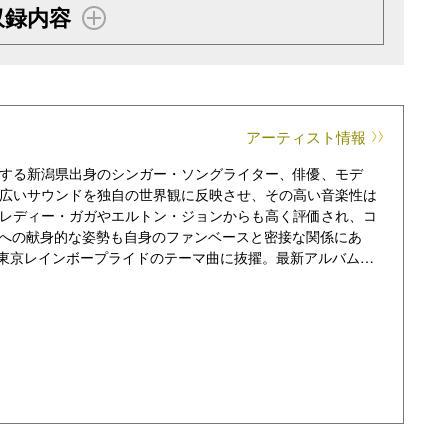
収録内容
アーティスト情報
活動する新潟県出身のシンガー・ソングライター、俳優、モデ
幅広いサウンドを独自の世界観に反映させ、その高い音楽性は
レディー・ガガやエルトン・ジョンからも高く評価され、コ
ィへの献身的な姿勢も自身のファンベースと密接な関係にあ
月開催の東京レインボープライドのテーマ曲に抜擢。最新アルバム
なり、日本人アーティストとして史上最高位の記録に。同作
売。2023年には名古屋、大阪、東京で大規模なジャパン・ツ
価され、2023年3月に全米公開され、シリーズ最高興収を
』では真田広之演じるシマヅの娘・アキラを演じる。今世界
。