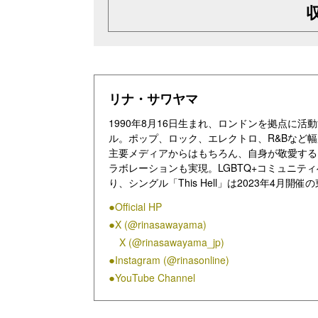
リナ・サワヤマ
1990年8月16日生まれ、ロンドンを拠点に
ル。ポップ、ロック、エレクトロ、R&Bなど
主要メディアからはもちろん、自身が敬愛する
ラボレーションも実現。LGBTQ+コミュニテ
り、シングル「This Hell」は2023年4
『ホールド・ザ・ガール』は全英初登場3位と
Official HP
品を引っ提げたワールドツアーは世界各国で完
X (@rinasawayama)
アーを成功させる。俳優業でもその活躍は高く評
記録した『ジョン・ウィック：コンセクエンス
X (@rinasawayama_jp)
が最もその動きに注目するライジング・スター
Instagram (@rinasonline)
YouTube Channel