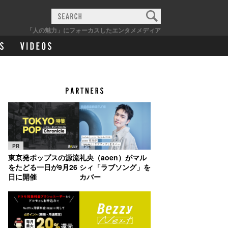
「人の魅力」にフォーカスしたエンタメメディア
PR
PR
東京発ポップスの源流
礼央（aoen）がマル
をたどる一日が9月26
シィ「ラブソング」を
日に開催
カバー