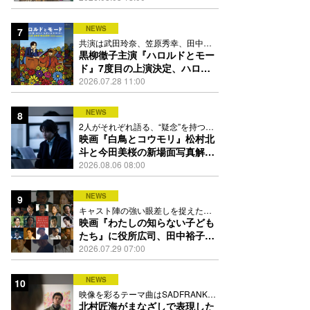
踊る
NEWS
7
共演は武田玲奈、笠原秀幸、田中要
次、井川遥
黒柳徹子主演『ハロルドとモー
ド』7度目の上演決定、ハロル
ド役はKEY TO LIT岩﨑大昇
2026.07.28 11:00
NEWS
8
2人がそれぞれ語る、“疑念”を持つこ
との苦しさとは
映画『白鳥とコウモリ』松村北
斗と今田美桜の新場面写真解
禁、事件前後で一変する表情捉
2026.08.06 08:00
えた全4点
NEWS
9
キャスト陣の強い眼差しを捉えたポ
スター、本予告も解禁
映画『わたしの知らない子ども
たち』に役所広司、田中裕子、
岡田准一、吉田羊、坂東龍汰ら
2026.07.29 07:00
13人
NEWS
10
映像を彩るテーマ曲はSADFRANKが
歌う「愛の讃歌」カバー
北村匠海がまなざしで表現した