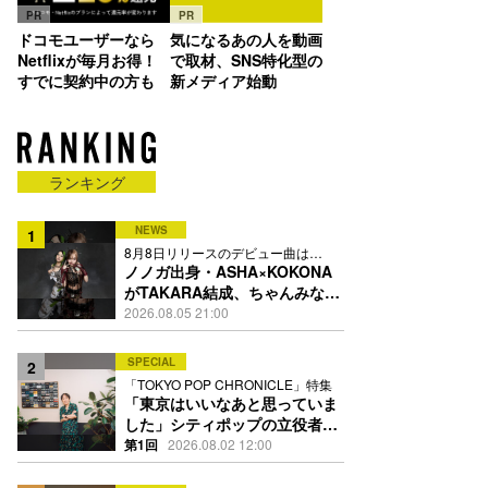
PR
PR
ドコモユーザーなら
気になるあの人を動画
Netflixが毎月お得！
で取材、SNS特化型の
すでに契約中の方も
新メディア始動
ランキング
NEWS
1
8月8日リリースのデビュー曲は
「Time is money」
ノノガ出身・ASHA×KOKONA
がTAKARA結成、ちゃんみな主
宰レーベル第2弾アーティスト
2026.08.05 21:00
に
SPECIAL
2
「TOKYO POP CHRONICLE」特集
「東京はいいなあと思っていま
した」シティポップの立役者・
伊藤銀次の名曲回想録
第1回
2026.08.02 12:00