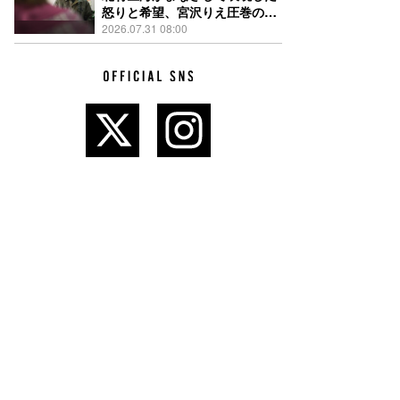
怒りと希望、宮沢りえ圧巻の演
技が光る『しびれ』90秒予告解
2026.07.31 08:00
禁