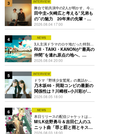
INTERVIEW
3
舞台で初共演中の2人が明かす、今の
自分をつくる恩人の存在
田中圭×矢崎広と考える“兄弟も
の”の魅力 20年来の先輩・後
輩が初めて見つけた互いの共通
2026.08.04 17:00
点とは
NEWS
4
3人主演ドラマのロケ地だった特別な
場所で撮影を敢行
RUI・TAIKI・KANONが“最高の
仲間”を連れ原点の地へ、
STARGLOW「GOTH」ダンス
2026.08.04 20:00
映像公開
INTERVIEW
5
ドラマ『野球少女鷲尾』の裏話から
隠れた素顔にたっぷり迫る
乃木坂46・同期コンビの最新の
関係性は？川﨑桜×小川彩が明
かす互いの推しポイント
2026.08.05 18:00
NEWS
6
本日リリースの配信ジャケットは
PEACH-PITが描き下ろし
M!LK佐野勇斗＆吉田仁人のユ
ニット曲「罪と罰と雨とキス」
MV公開、2人が霧雨と共に舞い
2026.08.03 18:00