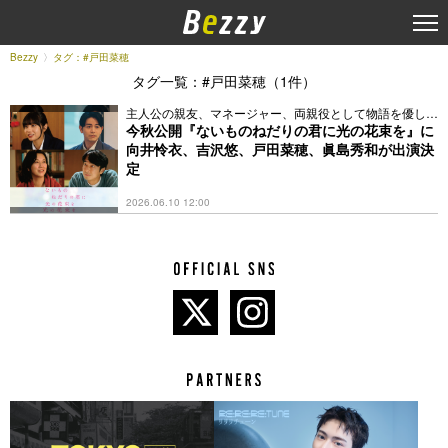
Bezzy
タグ：#戸田菜穂
タグ一覧：#戸田菜穂（1件）
主人公の親友、マネージャー、両親役として物語を優しく
彩る
今秋公開『ないものねだりの君に光の花束を』に
向井怜衣、吉沢悠、戸田菜穂、眞島秀和が出演決
定
2026.06.10 12:00