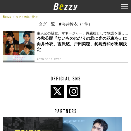
Bezzy
タグ：#向井怜衣
タグ一覧：#向井怜衣（1件）
主人公の親友、マネージャー、両親役として物語を優しく
彩る
今秋公開『ないものねだりの君に光の花束を』に
向井怜衣、吉沢悠、戸田菜穂、眞島秀和が出演決
定
2026.06.10 12:00