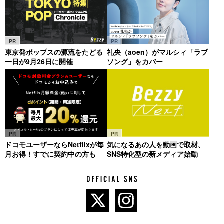
PR
PR
東京発ポップスの源流をたどる
礼央（aoen）がマルシィ「ラブ
一日が9月26日に開催
ソング」をカバー
PR
PR
ドコモユーザーならNetflixが毎
気になるあの人を動画で取材、
月お得！すでに契約中の方も
SNS特化型の新メディア始動