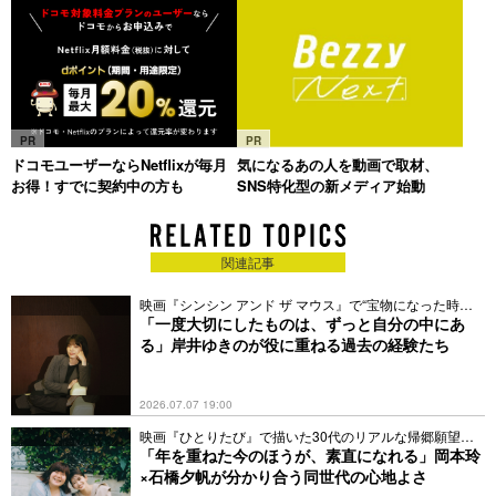
PR
PR
ドコモユーザーならNetflixが毎月
気になるあの人を動画で取材、
お得！すでに契約中の方も
SNS特化型の新メディア始動
関連記事
映画『シンシン アンド ザ マウス』で“宝物になった時
間”とは
「一度大切にしたものは、ずっと自分の中にあ
る」岸井ゆきのが役に重ねる過去の経験たち
2026.07.07 19:00
映画『ひとりたび』で描いた30代のリアルな帰郷願望と
は？
「年を重ねた今のほうが、素直になれる」岡本玲
×石橋夕帆が分かり合う同世代の心地よさ