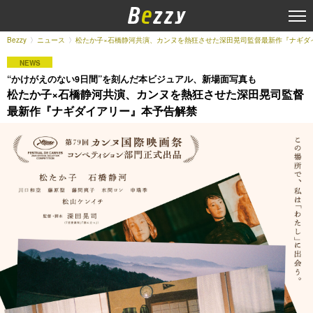
Bezzy
ニュース
松たか子×石橋静河共演、カンヌを熱狂させた深田晃司監督最新作『ナギダ
NEWS
“かけがえのない9日間”を刻んだ本ビジュアル、新場面写真も
松たか子×石橋静河共演、カンヌを熱狂させた深田晃司監督
最新作『ナギダイアリー』本予告解禁