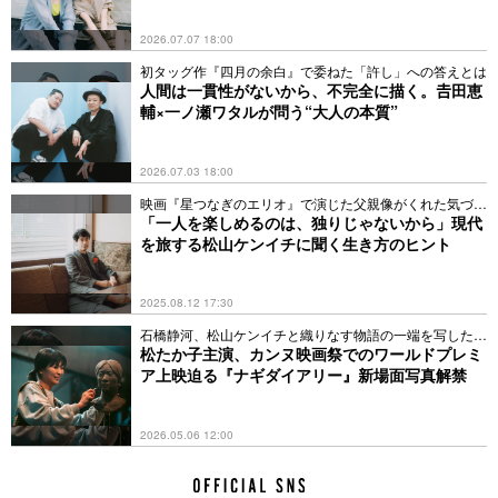
2026.07.07 18:00
初タッグ作『四月の余白』で委ねた「許し」への答えとは
人間は一貫性がないから、不完全に描く。𠮷田恵
輔×一ノ瀬ワタルが問う“大人の本質”
2026.07.03 18:00
映画『星つなぎのエリオ』で演じた父親像がくれた気づき
とは
「一人を楽しめるのは、独りじゃないから」現代
を旅する松山ケンイチに聞く生き方のヒント
2025.08.12 17:30
石橋静河、松山ケンイチと織りなす物語の一端を写した全
4点
松たか子主演、カンヌ映画祭でのワールドプレミ
ア上映迫る『ナギダイアリー』新場面写真解禁
2026.05.06 12:00