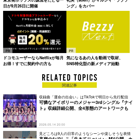
日が9月26日に開催
ング」をカバー
PR
PR
ドコモユーザーならNetflixが毎月
気になるあの人を動画で取材、
お得！すでに契約中の方も
SNS特化型の新メディア始動
関連記事
収録曲「運命の出会い」はTikTokで明日から先行配信
可憐なアイボリーのメジャー3rdシングル『ナイ
ト』収録詳細公開、全4形態のアートワークも
2026.05.14 20:00
見どころは9人の日常のようなシーンや楽しそうな表情
高嶺のなでしこ「生きてりゃいい」MV公開、カ