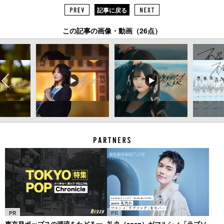
記事に戻る
この記事の画像・動画（26点）
PR
PR
東京発ポップスの源流をたどる一
礼央（aoen）がマルシィ「ラブソ