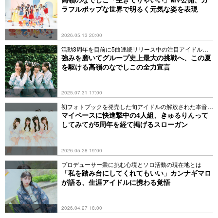
ラフルポップな世界で明るく元気な姿を表現
2026.05.13 20:00
活動3周年を目前に5曲連続リリース中の注目アイドルが
初登場
強みを磨いてグループ史上最大の挑戦へ、この夏
を駆ける高嶺のなでしこの全力宣言
2025.07.31 17:00
初フォトブックを発売した旬アイドルの解放された本音と
は？
マイペースに快進撃中の4人組、きゅるりんって
してみてが5周年を経て掲げるスローガン
2026.05.28 19:00
プロデューサー業に挑む心境とソロ活動の現在地とは
「私を踏み台にしてくれてもいい」カンナギマロ
が語る、生涯アイドルに携わる覚悟
2026.04.27 18:00