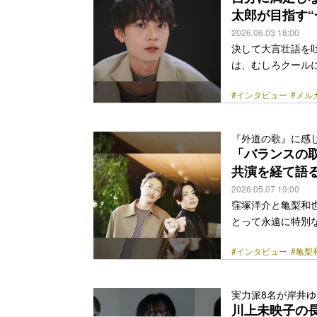
婚の妊婦・麻由役を
太郎が目指す“
class="more-link" 
2026.06.03 18:00
決して大言壮語を
は、むしろクール
感情を原動力にし
#インタビュー
#メル
見えた。 現在配信
秋には、大型ドラ
の現在地とは──。
『外道の歌』に感じ
在、主演ドラマのH
「バランスの
す。水沢さんは本作
共演を経て語
class="more-link" 
2026.05.07 19:00
窪塚洋介と亀梨和
とって永遠に特別
多大な影響を受け
#インタビュー
#亀梨
のが、2024年1
二人は「復讐屋」の
た。そしてこの春、
実力派8名が岸井
亀梨のコンビは本
川上未映子の