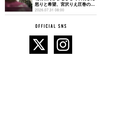
怒りと希望、宮沢りえ圧巻の演
技が光る『しびれ』90秒予告解
2026.07.31 08:00
禁