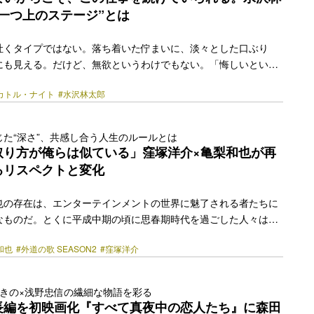
南沙良が演じるほか、塩野瑛久、青木柚、斎藤工ら実… <a
一つ上のステージ”とは
href="https://bezzy.jp/2026/05/85887/"></a>
吐くタイプではない。落ち着いた佇まいに、淡々とした口ぶり
にも見える。だけど、無欲というわけでもない。「悔しいという
てやってきた」と語る横顔に、ここまで歩んできた道のりが垣間
カトル・ナイト
#水沢林太郎
中のHuluオリジナル作品『メルカトル・ナイト』で単独初主演。
マ『俺たちの箱根駅伝』も控える期待の俳優・水沢林太郎、23歳
 探偵役は『古畑任三郎』や『相棒』を観て研究しました ──現
た“深さ”、共感し合う人生のルールとは
uluオリジナル『メルカトル・ナイト』がHuluで独占配信中で
取り方が俺らは似ている」窪塚洋介×亀梨和也が再
のどんなところに面白さを感じましたか。 人間性が… <a
るリスペクトと変化
href="https://bezzy.jp/2026/06/87038/"></a>
也の存在は、エンターテインメントの世界に魅了される者たちに
なものだ。とくに平成中期の頃に思春期時代を過ごした人々は、
ていることだろう。 そんな二人の人生が時代をまたいで交差した
和也
#外道の歌 SEASON2
#窪塚洋介
2月にDMM TVで配信されたドラマ『外道の歌』だ。この初共演作で
“カモ”と“トラ”に扮し、唯一無二のバディ関係を築き上げてみせ
待望の『外道の歌 SEASON2』も制作・配信を迎えた。 窪塚と
ゆきの×浅野忠信の繊細な物語を彩る
作の魅力をどのように捉え、今回の「続編」の撮影に臨んだの
長編を初映画化『すべて真夜中の恋人たち』に森田