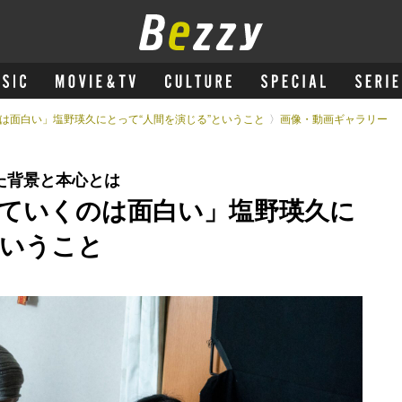
は面白い」塩野瑛久にとって“人間を演じる”ということ
画像・動画ギャラリー
た背景と本心とは
ていくのは面白い」塩野瑛久に
ということ