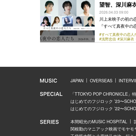
か。互いにリスペク
望智、深川麻
class="more-link" 
2026.04.03 09:00
川上未映子の初の
『すべて真夜中の
を拒んで生きてき
#すべて真夜中の恋人
#浅野忠信
#深川麻衣
語。原作者の川上は
日出版文化賞を受
れるのは今回が初
じるのは、フリー
ひょんなことから
<a class="more-lin
JAPAN
OVERSEAS
INTERV
「TTOKYO POP CHRONICLE」
はじめてのフジロック ’23〜SCHOOL
はじめてのフジロック ’22〜SCHOOL
本間昭光のMUSIC HOSPITAL
関根勤のマニアック映画でモヤモ