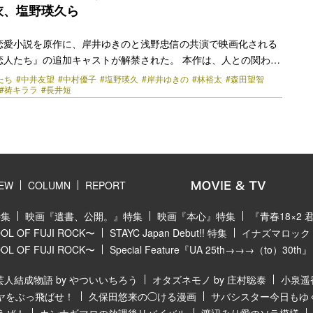
トし合う二人の言葉から、この『外道の歌』… <a
衣、塩野瑛久ら
href="https://bezzy.jp/2026/05/85521/"></a>
恋愛小説を原作に、岸井ゆきのと浅野忠信の共演で映画化される
恋人たち』の追加キャストが解禁された。 本作は、人との関わり
た女性が年上の男性と出会い、自らの孤独と向き合う姿を描く物
たち
#中井友望
#中村優子
#塩野瑛久
#岸井ゆきの
#林裕太
#森田望智
#祷キララ
#長井短
『乳と卵』（2008年）で芥川賞、『夏物語』（2019）では毎
賞し国内外から熱い支持を得ており、自身の長編小説が映像化さ
となる。 以前から原作小説のファンだったという岸井ゆきのが演
の校閲者・入江冬子。そして日本を代表する俳優・浅野忠信が、
冬子と出会い交流を深める物理教師・三束役を演じる。監督は…
k" href="https://bezzy.jp/2026/04/83652/"></a>
IEW
COLUMN
REPORT
特集
映画『遺書、公開。』特集
映画『本心』特集
『青春18×2
 OF FUJI ROCK〜
STAYC Japan Debut!! 特集
イナズマロック フ
 OF FUJI ROCK〜
Special Feature『UA 25th→→→（to）30th』
芸人結成物語 by やついいちろう
オタズネモノ by 庄村聡泰
小泉遥
ヤをぶっ飛ばせ！
久保田悠来の◯ける漫画
サバシスター今日もゆ