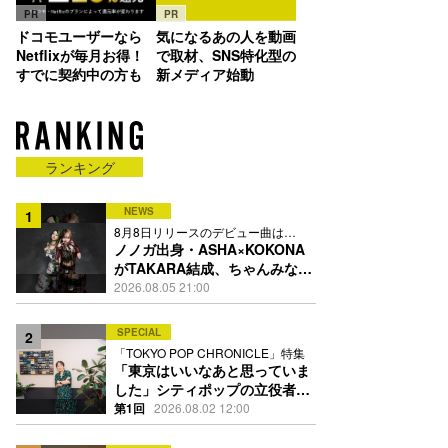
PR
PR
ドコモユーザーなら
気になるあの人を動画
Netflixが毎月お得！
で取材、SNS特化型の
すでに契約中の方も
新メディア始動
ランキング
NEWS
1
8月8日リリースのデビュー曲は
「Time is money」
ノノガ出身・ASHA×KOKONA
がTAKARA結成、ちゃんみな主
宰レーベル第2弾アーティスト
2026.08.05 21:00
に
SPECIAL
2
「TOKYO POP CHRONICLE」特集
「東京はいいなあと思っていま
した」シティポップの立役者・
伊藤銀次の名曲回想録
第1回
2026.08.02 12:00