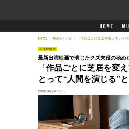
Bezzy
映画&テレビ
「作品ごとに芝居を変えていくの
INTERVIEW
最新出演映画で演じたクズ夫役の秘め
「作品ごとに芝居を変え
とって“人間を演じる”
2026.06.29 18:00