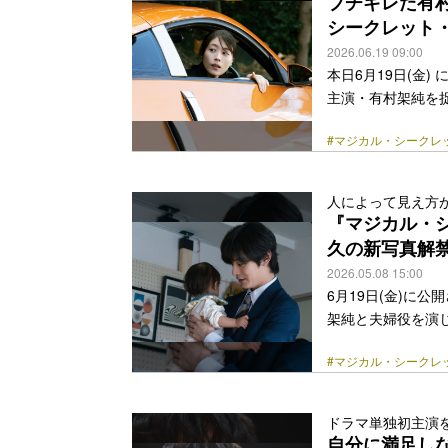
ブチギレた有
シークレット
2026.06.19 09:00
本日6月19日(金
主演・有村架純を捉
部国際空港で主婦
#マジカル・シークレ
ナルストーリー。
えながらもそれぞ
て絆を深めていく
人によって見え方
た二児の母・和歌
『マジカル・
ともに金の密輸をす
久の新写真解
class="more-link" 
2026.05.08 15:00
6月19日(金)に
架純と夫婦役を演じ
国際空港で主婦た
#マジカル・シークレ
ストーリー。物語
た女性3人が偶然
夫の横領と解雇に
ドラマ単独初主演
純、奨学金の返済
自分に満足し