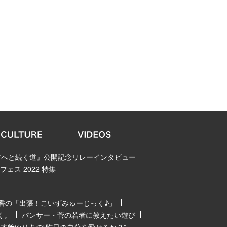
 君へと続く道』公開記念リレーインタビュー
ェス 2022 特集
香の「出張！こいずみゅーじっく♪」
く。
パンサー・菅の若者に教えたい遊び