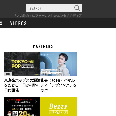
「人の魅力」にフォーカスしたエンタメメディア
PR
PR
東京発ポップスの源流
礼央（aoen）がマル
をたどる一日が9月26
シィ「ラブソング」を
日に開催
カバー