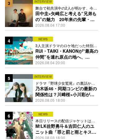
INTERVIEW
3
舞台で初共演中の2人が明かす、今の
自分をつくる恩人の存在
田中圭×矢崎広と考える“兄弟も
の”の魅力 20年来の先輩・後
輩が初めて見つけた互いの共通
2026.08.04 17:00
点とは
NEWS
4
3人主演ドラマのロケ地だった特別な
場所で撮影を敢行
RUI・TAIKI・KANONが“最高の
仲間”を連れ原点の地へ、
STARGLOW「GOTH」ダンス
2026.08.04 20:00
映像公開
INTERVIEW
5
ドラマ『野球少女鷲尾』の裏話から
隠れた素顔にたっぷり迫る
乃木坂46・同期コンビの最新の
関係性は？川﨑桜×小川彩が明
かす互いの推しポイント
2026.08.05 18:00
NEWS
6
本日リリースの配信ジャケットは
PEACH-PITが描き下ろし
M!LK佐野勇斗＆吉田仁人のユ
ニット曲「罪と罰と雨とキス」
MV公開、2人が霧雨と共に舞い
2026.08.03 18:00