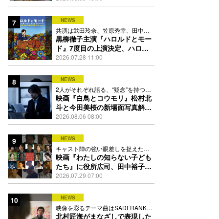
踊る
NEWS
7
共演は武田玲奈、笠原秀幸、田中要
次、井川遥
黒柳徹子主演『ハロルドとモー
ド』7度目の上演決定、ハロル
ド役はKEY TO LIT岩﨑大昇
2026.07.28 11:00
NEWS
8
2人がそれぞれ語る、“疑念”を持つこ
との苦しさとは
映画『白鳥とコウモリ』松村北
斗と今田美桜の新場面写真解
禁、事件前後で一変する表情捉
2026.08.06 08:00
えた全4点
NEWS
9
キャスト陣の強い眼差しを捉えたポ
スター、本予告も解禁
映画『わたしの知らない子ども
たち』に役所広司、田中裕子、
岡田准一、吉田羊、坂東龍汰ら
2026.07.29 07:00
13人
NEWS
10
映像を彩るテーマ曲はSADFRANKが
歌う「愛の讃歌」カバー
北村匠海がまなざしで表現した