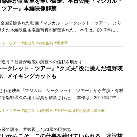
村架純が高級車を奪い爆走、本日公開『マジカル・
・ツアー』本編映像解禁
) に全国公開された映画『マジカル・シークレット・ツアー』 より
えた本編映像＆場面写真が解禁された。 本作は、2017年に中
たちが「金の密輸」で逮捕された実際の事件に着想を得たオリジ
ット・ツアー
#南沙良
#有村架純
#黒木華
二児の母・大学の研究者・妊婦という一見犯罪とは無縁そうに見
れに事情を抱えた3人が偶然出会い、金の密輸という秘密によっ
イリーガルな旅を描く。 夫の横領と解雇を知り突然借金を背負っ
が違う？監督が幅広い演技への信頼を明かす
子を演じる有村は、本作で初めて本格的な母親役に挑戦。また、
シークレット・ツアー』“クズ夫”役に挑んだ塩野瑛
る共犯者として奨学金の返済に追われる借金600万の… <a
禁、メイキングカットも
href="https://bezzy.jp/2026/06/87937/"></a>
公開される映画『マジカル・シークレット・ツアー』から主演・有村
る塩野瑛久の場面写真が解禁された。 本作は、2017年に中部
ちが“金の密輸”で逮捕された実際の事件に着想を得たオリジナル
ット・ツアー
#南沙良
#塩野瑛久
#天野千尋
#有村架純
#黒木華
では2児の母、大学の研究者、妊婦というそれぞれに事情を抱え
出会い、密輸という秘密によって絆を深めていく。 キャストでは
より突然借金を背負った2児の母で主人公の和歌子役を有村架
を経て語る、客観視した23歳の現在地
に追われる借金600万の研究員・清恵役を黒木華、貯金ゼロの未
ないからこそ、この仕事を続けていられる。水沢林