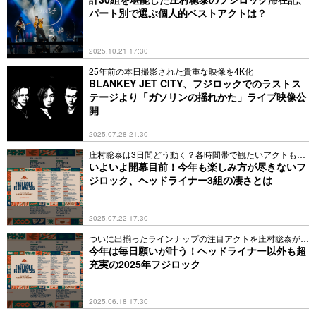
パート別で選ぶ個人的ベストアクトは？
2025.10.21 17:30
25年前の本日撮影された貴重な映像を4K化
BLANKEY JET CITY、フジロックでのラストス
テージより「ガソリンの揺れかた」ライブ映像公
開
2025.07.28 21:30
庄村聡泰は3日間どう動く？各時間帯で観たいアクトも紹
介
いよいよ開幕目前！今年も楽しみ方が尽きないフ
ジロック、ヘッドライナー3組の凄さとは
2025.07.22 17:30
ついに出揃ったラインナップの注目アクトを庄村聡泰が紹
介
今年は毎日願いが叶う！ヘッドライナー以外も超
充実の2025年フジロック
2025.06.18 17:30