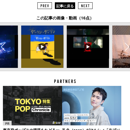
記事に戻る
この記事の画像・動画（16点）
PR
PR
東京発ポップスの源流をたどる一
礼央（aoen）がマルシィ「ラブソ