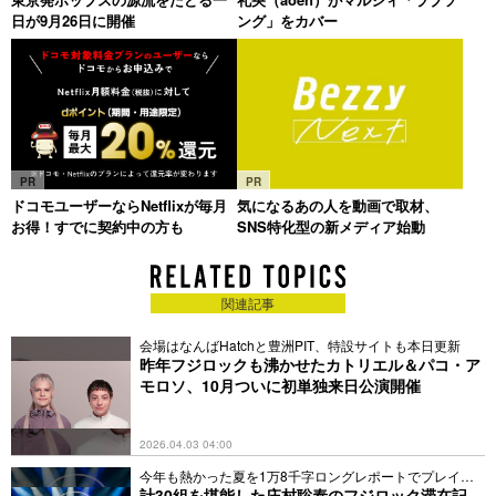
日が9月26日に開催
ング」をカバー
PR
PR
ドコモユーザーならNetflixが毎月
気になるあの人を動画で取材、
お得！すでに契約中の方も
SNS特化型の新メディア始動
関連記事
会場はなんばHatchと豊洲PIT、特設サイトも本日更新
昨年フジロックも沸かせたカトリエル＆パコ・ア
モロソ、10月ついに初単独来日公演開催
2026.04.03 04:00
今年も熱かった夏を1万8千字ロングレポートでプレイバ
ック
計30組を堪能した庄村聡泰のフジロック滞在記、