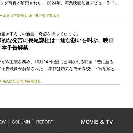
キング写真が解禁された。 2024年、商業映画監督デビュー作『み
マッシュヒットさせた下津優太監督の劇場公開二作目となる本作
ール瀧
#下津優太
#山田杏奈
#青木柚
材に集団行動における人間の行動心理の根底を炙り出すSFサイコ
ト作品。主演の山田杏奈は家族に問題を抱える引っ込み思案な高
海外帰りで日本の学校に馴染めない転校生・優役には青木柚、そ
 Dog書き下ろしの新曲「奇跡を待ってたって」
浮かべ集団を導く校長をピエール瀧が演じる。 「組体操の集団が
撃的な発言に長尾謙杜は一途な想いを叫ぶ、映画
前代未聞の設定で世界からも注目を集めている本… <a
』本予告解禁
href="https://bezzy.jp/2026/05/85991/"></a>
がW主演を務め、10月24日(金)に公開される映画『恋に至る
本予告映像が解禁された。 本作は内気な男子高校生・宮嶺望とク
河景の初恋を軸に、同級生の不審死や恋人への恐ろしい疑惑が入
奈
#恋に至る病
#長尾謙杜
刺激的なラブストーリー。原作は斜線堂有紀による同名小説で、
紹介動画が大きな反響を呼び30回以上の重版を記録した。その映画化
け』で第46回日本アカデミー賞優秀監督賞を受賞した廣木隆一が
解禁された本予告映像では「宮嶺、やっと私を見てくれたね」とい
）のセリフをきっかけに、内気な男子高校生・宮嶺… <a
href="https://bezzy.jp/2025/08/72273/"></a>
IEW
COLUMN
REPORT