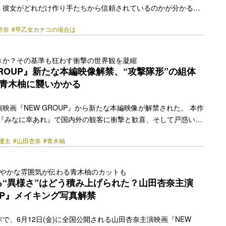
、彼女がどれだけ作り手たちから信頼されているのかが分かる。
らユニークな群像劇が展開する映画『早乙女カナコの場合は』で
杏奈
#早乙女カナコの場合は
のまま光る存在感を見せた。本作で山田は、大学デビューを機に
われるか」に価値を見出すも、主人公のカナコや憧れの先輩・長
で変化していく麻衣子を演じている。 先の「第48回日本アカデ
きか？その基準も狂わす衝撃の世界観を凝縮
の活躍が評価され、2つの賞を受賞。常に最旬を更新する山田杏
GROUP』新たな本編映像解禁、“攻撃隊形”の組体
ながら俳優活動に取り組んでいるのだろうか。 息苦しさを感じ
×青木柚に襲いかかる
link" href="https://bezzy.jp/2025/03/63754/"></a>
映画『NEW GROUP』から新たな本編映像が解禁された。 本作
の『みなに幸あれ』で国内外の観客に衝撃と歓喜、そして戸惑いを
督の劇場公開二作目。商業映画デビュー作となった『みなに幸あ
優太
#山田杏奈
#青木柚
、人の不幸の上に成り立っている」というテーマを描いた下津監
『NEW GROUP』では組体操をモチーフに「集団行動」におけ
の根底をコミカルかつシリアスに炙り出す。 主演の山田杏奈が演
和やかな雰囲気が伝わる青木柚のカットも
問題を抱える、引っ込み思案な普通の高校生の主人公・愛。そん
る“異様さ”はどう積み上げられた？山田杏奈主演
してきた海外帰りの優を青木柚、そして不敵な笑… <a
OUP』メイキング写真解禁
href="https://bezzy.jp/2026/06/87437/"></a>
で、6月12日(金)に全国公開される山田杏奈主演映画『NEW