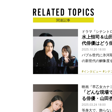
関連記事
ドラマ『シナント
水上恒司＆山田
代俳優はどう
2025.10.20 18:00
バブル世代に氷河
の新世代の解像度
──令和の若者と
#インタビュー
#シナ
スタイルや価値観
をどう認識している
ープ』は、まだ何
映画『早乙女カナ
であるバーガーシ
「どんな現場
たちの日常は思い
る俳優・山田
<a class="more-lin
2025.03.24 18:00
等身大で、飾らな