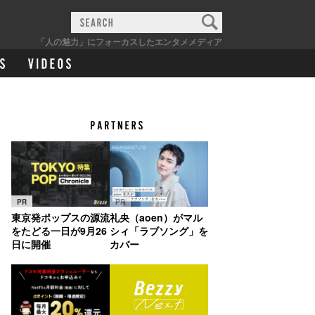
「人の魅力」にフォーカスしたエンタメメディア
PR
PR
東京発ポップスの源流
礼央（aoen）がマル
をたどる一日が9月26
シィ「ラブソング」を
日に開催
カバー