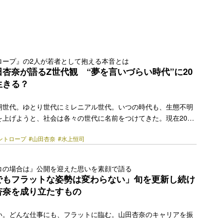
ロープ』の2人が若者として抱える本音とは
杏奈が語るZ世代観 “夢を言いづらい時代”に20
生きる？
期世代。ゆとり世代にミレニアル世代。いつの時代も、生態不明
を上げようと、社会は各々の世代に名前をつけてきた。現在20代
される彼／彼女らもまた「Z世代」とラベリングされ、そのライフ
ントロープ
#山田杏奈
#水上恒司
を分析されている。ならば当事者であるZ世代は自分たちのこと
のか。 この10月から放送中のドラマプレミア23『シナントロ
者でもない8人の男女による青春群像ミステリー。8人のバイト先
コの場合は』公開を迎えた思いを素顔で語る
ョップ「シナントロープ」で起きた強盗事件をきっかけに、若者
でもフラットな姿勢は変わらない」旬を更新し続け
がけない方向へと転がっていく。 主人公のさえない大学生・…
杏奈を成り立たすもの
k" href="https://bezzy.jp/2025/10/75544/"></a>
い。どんな仕事にも、フラットに臨む。山田杏奈のキャリアを振