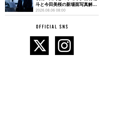
斗と今田美桜の新場面写真解
禁、事件前後で一変する表情捉
2026.08.06 08:00
えた全4点