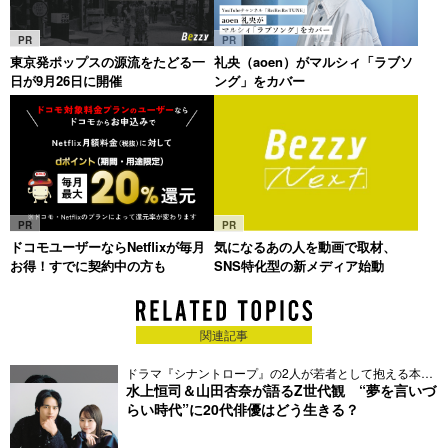
PR
PR
東京発ポップスの源流をたどる一
礼央（aoen）がマルシィ「ラブソ
日が9月26日に開催
ング」をカバー
PR
PR
ドコモユーザーならNetflixが毎月
気になるあの人を動画で取材、
お得！すでに契約中の方も
SNS特化型の新メディア始動
関連記事
ドラマ『シナントロープ』の2人が若者として抱える本音
とは
水上恒司＆山田杏奈が語るZ世代観 “夢を言いづ
らい時代”に20代俳優はどう生きる？