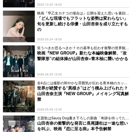
2025.10.20 18:00
映画『早乙女カナコの場合は』公開を迎えた思いを素顔で
語る
「どんな現場でもフラットな姿勢は変わらない」
旬を更新し続ける俳優・山田杏奈を成り立たすも
の
2025.03.24 18:00
笑うべきか恐るべきか？その基準も狂わす衝撃の世界観を
凝縮
映画『NEW GROUP』新たな本編映像解禁、“攻
撃隊形”の組体操が山田杏奈×青木柚に襲いかかる
2026.06.05 15:00
全4点には撮影の和やかな雰囲気が伝わる青木柚のカット
も
世界が絶賛する“異様さ”はどう積み上げられた？
山田杏奈主演『NEW GROUP』メイキング写真解
禁
2026.05.09 12:00
主題歌はSaucy Dog書き下ろしの新曲「奇跡を待ってたっ
て」
山田杏奈の衝撃的な発言に長尾謙杜は一途な想い
を叫ぶ、映画『恋に至る病』本予告解禁