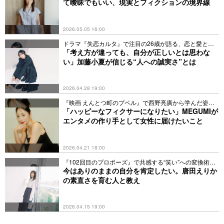
て曖昧でもいい、現実とフィクションの境界線
2026.05.05 16:00
ドラマ『失恋カルタ』で注目の26歳が語る、恋と愛と友
情観
「考え方が違っても、自分が正しいとは思わな
い」加藤小夏が信じる“人への誠実さ”とは
2026.04.28 19:00
『映画 えんとつ町のプペル』で西野亮廣から学んだ姿勢
とは
「ハッピーなフィクサーになりたい」MEGUMIが
エンタメの作り手として女性に届けたいこと
2026.04.21 18:00
『102回目のプロポーズ』で共感する“笑い”への変換術と
は
今はありのままの自分を肯定したい。唐田えりか
の素直さを育む人と教え
2026.04.15 19:00