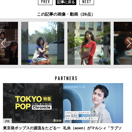
記事に戻る
この記事の画像・動画（26点）
PR
PR
東京発ポップスの源流をたどる一
礼央（aoen）がマルシィ「ラブソ