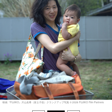
映画『FUJIKO』片山友希（富士子役）クランクアップ写真 © 2026 FUJIKO Film Partners