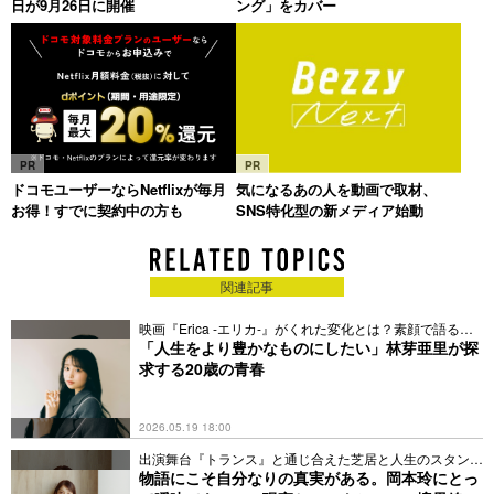
日が9月26日に開催
ング」をカバー
PR
PR
ドコモユーザーならNetflixが毎月
気になるあの人を動画で取材、
お得！すでに契約中の方も
SNS特化型の新メディア始動
関連記事
映画『Erica -エリカ-』がくれた変化とは？素顔で語る近
況も
「人生をより豊かなものにしたい」林芽亜里が探
求する20歳の青春
2026.05.19 18:00
出演舞台『トランス』と通じ合えた芝居と人生のスタンス
とは
物語にこそ自分なりの真実がある。岡本玲にとっ