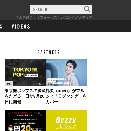
「人の魅力」にフォーカスしたエンタメメディア
PR
PR
東京発ポップスの源流
礼央（aoen）がマル
をたどる一日が9月26
シィ「ラブソング」を
日に開催
カバー