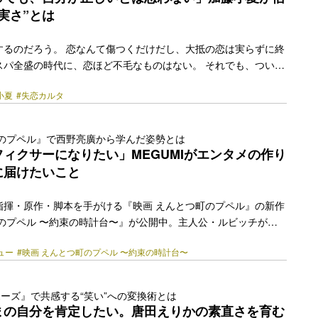
ことを“容れ物”だと思っていました ──このインタビ… <a
実さ”とは
href="https://bezzy.jp/2026/05/85731/"></a>
するのだろう。 恋なんて傷つくだけだし、大抵の恋は実らずに終
スパ全盛の時代に、恋ほど不毛なものはない。 それでも、つい溺
は厄介だ。ドラマイズム『失恋カルタ』は、恋に悩みもがく20代
小夏
#失恋カルタ
描いた等身大のラブストーリー。加藤小夏は、恋に一喜一憂する
と光とは対照的に、恋を冷めた目で見ている野田彩世を演じてい
は泥沼」と言う。一方、加藤小夏は「恋は砂漠」と表現する。彼女
町のプペル』で西野亮廣から学んだ姿勢とは
っと大切なものがあった。これは、加藤小夏の、恋と、愛と、友
ィクサーになりたい」MEGUMIがエンタメの作り
くらいまでめちゃくちゃ暗かったんです ──加藤さんの演じ… <a
に届けたいこと
href="https://bezzy.jp/2026/04/84867/"></a>
指揮・原作・脚本を手がける『映画 えんとつ町のプペル』の新作
町のプペル 〜約束の時計台〜』が公開中。主人公・ルビッチが新
ネコのモフと共にもう一度プペルに会うまでを描いた本作で、も
ュー
#映画 えんとつ町のプペル 〜約束の時計台〜
野の相方・カジサック（梶原雄太）が失踪した際のキングコング
そんな西野の実体験が、普遍的なテーマと愛らしいキャラクター
ずみずしい劇場アニメに生まれ変わった。 ルビッチの相棒・モフ
ポーズ』で共感する“笑い”への変換術とは
UMI。西野とはテレビに出るようになった時期が近かったことか
まの自分を肯定したい。唐田えりかの素直さを育む