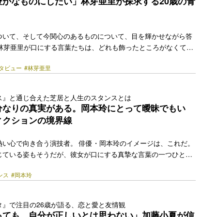
豊かなものにしたい」林芽亜里が探求する20歳の青
ついて、そして今関心のあるものについて、目を輝かせながら答
の林芽亜里が口にする言葉たちは、どれも飾ったところがなくて等
てのキャリアはまだ2年ほどだが、一つひとつの作品との出会い
タビュー
#林芽亜里
化をもたらしてきた。 そんな林が映画に初出演。宮岡太郎監督の
リカ-』にて、ヒロインにしてタイトルロールのエリカを演じている。普
が、ときに狂気をのぞかせる、かなりエキセントリックなキャラ
ス』と通じ合えた芝居と人生のスタンスとは
もまた、新たな気付きや変化があったという。 はじめての映画作
分なりの真実がある。岡本玲にとって曖昧でもい
生はどのように広がっていったのか。芸能界デビュー… <a
ィクションの境界線
href="https://bezzy.jp/2026/05/86424/"></a>
熱い心で向き合う演技者。 俳優・岡本玲のイメージは、これだ。
じている姿もそうだが、彼女が口にする真摯な言葉の一つひとつ
んな印象が生まれる。いまの岡本を構成しているのは何なのだろ
ンス
#岡本玲
在挑んでいるのが、鴻上尚史の作・演出による舞台『トランス』。
れ、全国のさまざまな団体によって上演されてきた傑作戯曲だ。
繰り広げられる3人の男女の“愛”の物語に、岡本はどう向き合っ
タ』で注目の26歳が語る、恋と愛と友情観
が口を開くとき、ここにまた新たな俳優・岡本玲のイメージが立
っても、自分が正しいとは思わない」加藤小夏が信