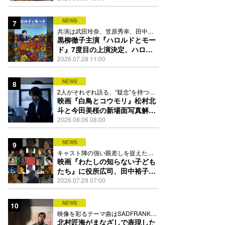
踊る
NEWS
7
共演は武田玲奈、笠原秀幸、田中要
次、井川遥
黒柳徹子主演『ハロルドとモー
ド』7度目の上演決定、ハロル
ド役はKEY TO LIT岩﨑大昇
2026.07.28 11:00
NEWS
8
2人がそれぞれ語る、“疑念”を持つこ
との苦しさとは
映画『白鳥とコウモリ』松村北
斗と今田美桜の新場面写真解
禁、事件前後で一変する表情捉
2026.08.06 08:00
えた全4点
NEWS
9
キャスト陣の強い眼差しを捉えたポ
スター、本予告も解禁
映画『わたしの知らない子ども
たち』に役所広司、田中裕子、
岡田准一、吉田羊、坂東龍汰ら
2026.07.29 07:00
13人
NEWS
10
映像を彩るテーマ曲はSADFRANKが
歌う「愛の讃歌」カバー
北村匠海がまなざしで表現した