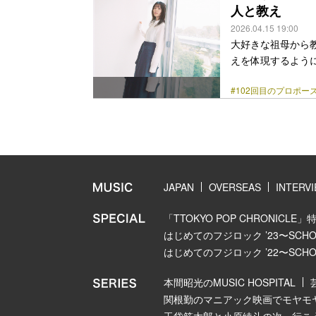
ら、“同級生”のよ
人と教え
class="more-link" 
2026.04.15 19:00
大好きな祖母から
えを体現するように
年代を代表する大
#102回目のプロポー
作が、35年の時を
浅野温子が演じた
中から応援された
ェリストとなった
太陽と運命の出会い
class="more-link" 
JAPAN
OVERSEAS
INTERV
「TTOKYO POP CHRONICLE」
はじめてのフジロック ’23〜SCHOOL
はじめてのフジロック ’22〜SCHOOL
本間昭光のMUSIC HOSPITAL
関根勤のマニアック映画でモヤモ