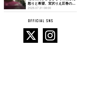
怒りと希望、宮沢りえ圧巻の演
技が光る『しびれ』90秒予告解
2026.07.31 08:00
禁