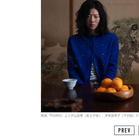
映画『FUJIKO』より片山友希（富士子役）、岸本加世子（千代役）© 2026 FU