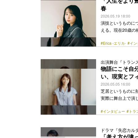
「人生をより
春
2026.05.19 18:00
演技というものに
える。現在20歳
身大だ。俳優とし
#Erica -エリカ-
#イン
が彼女の人生に変
『Erica -エ
段は可憐な女性だ
出演舞台『トラン
クターだ。本作で
物語にこそ自
品を通して、林の人
い、現実とフ
class="more-link" 
2026.05.05 16:00
芝居というものに
実際に舞台上で演
からも、やはりそ
#インタビュー
#トラ
うか。 彼女が現
1993年に初演さ
現実と妄想の狭間で
ドラマ『失恋カル
ているのか。彼女
「考え方が違