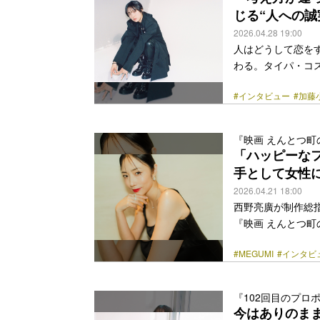
ち上がる。 自分の
じる“人への誠
class="more-link" 
2026.04.28 19:00
人はどうして恋を
わる。タイパ・コ
れてしまうから恋
#インタビュー
#加藤
のリアルな心情を
二人の友人・千波
る。 彩世は「恋
『映画 えんとつ
には、恋よりもも
「ハッピーなフ
情の話だ。 23歳
手として女性
class="more-link" 
2026.04.21 18:00
西野亮廣が制作総
『映画 えんとつ
たな相棒・異世界
#MEGUMI
#インタビ
とになったのは西
の物語だという。
たちによって、み
『102回目のプロ
を演じたのはMEG
今はありのま