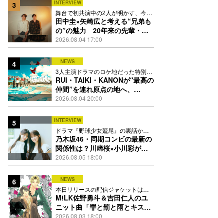
INTERVIEW
3
舞台で初共演中の2人が明かす、今の
自分をつくる恩人の存在
田中圭×矢崎広と考える“兄弟も
の”の魅力 20年来の先輩・後
輩が初めて見つけた互いの共通
2026.08.04 17:00
点とは
NEWS
4
3人主演ドラマのロケ地だった特別な
場所で撮影を敢行
RUI・TAIKI・KANONが“最高の
仲間”を連れ原点の地へ、
STARGLOW「GOTH」ダンス
2026.08.04 20:00
映像公開
INTERVIEW
5
ドラマ『野球少女鷲尾』の裏話から
隠れた素顔にたっぷり迫る
乃木坂46・同期コンビの最新の
関係性は？川﨑桜×小川彩が明
かす互いの推しポイント
2026.08.05 18:00
NEWS
6
本日リリースの配信ジャケットは
PEACH-PITが描き下ろし
M!LK佐野勇斗＆吉田仁人のユ
ニット曲「罪と罰と雨とキス」
MV公開、2人が霧雨と共に舞い
2026.08.03 18:00