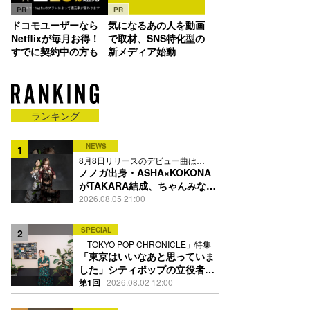
PR
PR
ドコモユーザーなら
気になるあの人を動画
Netflixが毎月お得！
で取材、SNS特化型の
すでに契約中の方も
新メディア始動
ランキング
NEWS
1
8月8日リリースのデビュー曲は
「Time is money」
ノノガ出身・ASHA×KOKONA
がTAKARA結成、ちゃんみな主
宰レーベル第2弾アーティスト
2026.08.05 21:00
に
SPECIAL
2
「TOKYO POP CHRONICLE」特集
「東京はいいなあと思っていま
した」シティポップの立役者・
伊藤銀次の名曲回想録
第1回
2026.08.02 12:00