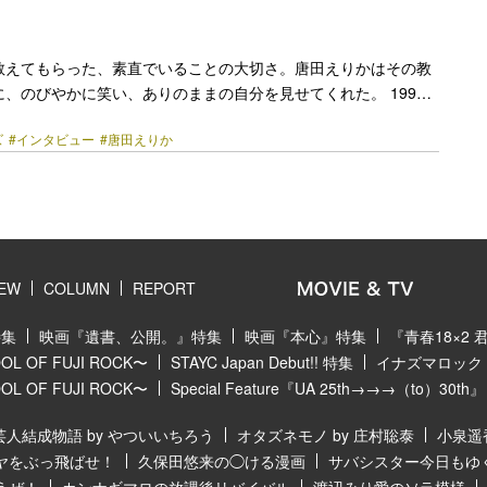
うな関係と語る。そんな同級生として、同じ映像クリエイタ… <a
href="https://bezzy.jp/2026/04/84695/"></a>
教えてもらった、素直でいることの大切さ。唐田えりかはその教
、のびやかに笑い、ありのままの自分を見せてくれた。 1990
ヒットドラマ『101回目のプロポーズ』。数々の伝説を残した名
ズ
#インタビュー
#唐田えりか
超え蘇る。FODで配信中のドラマ『102回目のプロポーズ』は、
矢吹薫と武田鉄矢が演じた星野達郎の娘・星野光が主人公。日本
カップルの一人娘を、唐田が演じている。 母の道を辿るようにチ
光が、母と同じように生まれも性格もまったく異なる男性・空野
を果たす。平成から令和へ。名作のバトンを受け継いだ… <a
href="https://bezzy.jp/2026/04/83861/"></a>
IEW
COLUMN
REPORT
特集
映画『遺書、公開。』特集
映画『本心』特集
『青春18×2
 OF FUJI ROCK〜
STAYC Japan Debut!! 特集
イナズマロック フ
 OF FUJI ROCK〜
Special Feature『UA 25th→→→（to）30th』
芸人結成物語 by やついいちろう
オタズネモノ by 庄村聡泰
小泉遥
ヤをぶっ飛ばせ！
久保田悠来の◯ける漫画
サバシスター今日もゆ