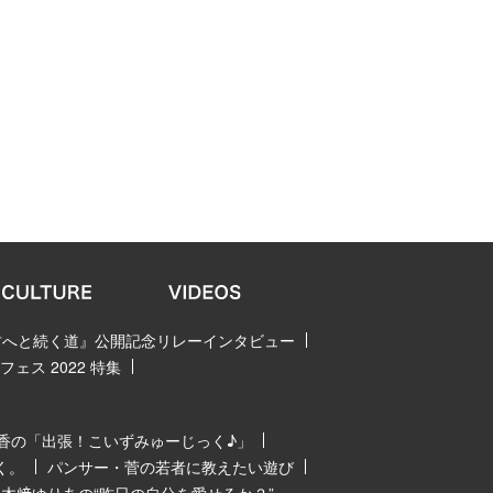
 君へと続く道』公開記念リレーインタビュー
ェス 2022 特集
香の「出張！こいずみゅーじっく♪」
く。
パンサー・菅の若者に教えたい遊び